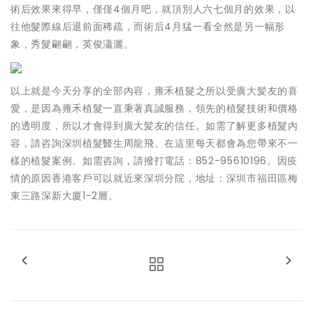
術后效果來得早，僅僅4個月吧，就頂別人六七個月的效果，以
往他髮際線后退前面稀疏，而術后4月猛一看全然是另一幅形
象，秀髮翩翩，英俊瀟灑。
以上就是今天分享的全部內容，雍禾植髮之所以受廣大髪友的喜
愛，是因為雍禾植髮一直秉著真誠服務，領先的植髮技術和價格
的透明度，所以才會得到廣大髪友的信任。如需了解更多植髮內
容，請咨詢深圳植髮醫生周龍飛。在這里每天都會為您帶來不一
樣的植髮案例。如需咨詢，請撥打電話：852-95610196。因疫
情的原因香港客戶可以就近來深圳分院，地址：深圳市福田區梅
東三路深新大廈1-2層。