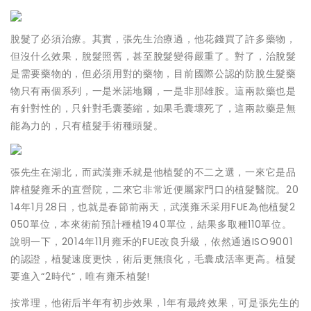
脫髮了必須治療。其實，張先生治療過，他花錢買了許多藥物，
但沒什么效果，脫髮照舊，甚至脫髮變得嚴重了。對了，治脫髮
是需要藥物的，但必須用對的藥物，目前國際公認的防脫生髮藥
物只有兩個系列，一是米諾地爾，一是非那雄胺。這兩款藥也是
有針對性的，只針對毛囊萎縮，如果毛囊壞死了，這兩款藥是無
能為力的，只有植髮手術種頭髮。
張先生在湖北，而武漢雍禾就是他植髮的不二之選，一來它是品
牌植髮雍禾的直營院，二來它非常近便屬家門口的植髮醫院。20
14年1月28日，也就是春節前兩天，武漢雍禾采用FUE為他植髮2
050單位，本來術前預計種植1940單位，結果多取種110單位。
說明一下，2014年11月雍禾的FUE改良升級，依然通過ISO9001
的認證，植髮速度更快，術后更無痕化，毛囊成活率更高。植髮
要進入“2時代”，唯有雍禾植髮!
按常理，他術后半年有初步效果，1年有最終效果，可是張先生的