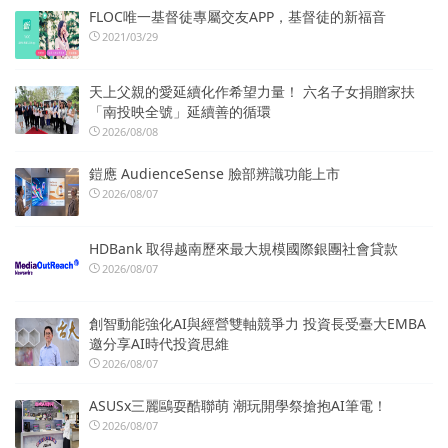
FLOC唯一基督徒專屬交友APP，基督徒的新福音
2021/03/29
天上父親的愛延續化作希望力量！ 六名子女捐贈家扶
「南投映全號」延續善的循環
2026/08/08
鎧應 AudienceSense 臉部辨識功能上市
2026/08/07
HDBank 取得越南歷來最大規模國際銀團社會貸款
2026/08/07
創智動能強化AI與經營雙軸競爭力 投資長受臺大EMBA
邀分享AI時代投資思維
2026/08/07
ASUSx三麗鷗耍酷聯萌 潮玩開學祭搶抱AI筆電！
2026/08/07