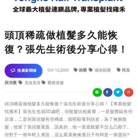
頭頂稀疏做植髮多久能恢
復？張先生術後分享心得！
Oct 12,2020
娛樂
藝術娛樂
民生
推廣新聞稿
與消費
美妝美容
醫療保健
頭頂稀疏做植髮多久能恢復？張先生術後分享心得！【專業植髮
找雍禾】張先生也就30歲吧，但脫髮比較嚴重，一是髮際線有些
后退，二是前面頭髮有些稀疏，能明顯看到頭皮，為了掩飾脫
髮，他留了長頭髮遮蓋，說真的，他一遮蓋脫髮不怎么凸顯了。
但對于一個年輕人來說，這么遮遮掩掩過日子何時是一個盡頭?