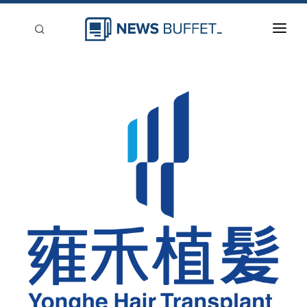
回到首頁
新聞稿分類
登入
刊登