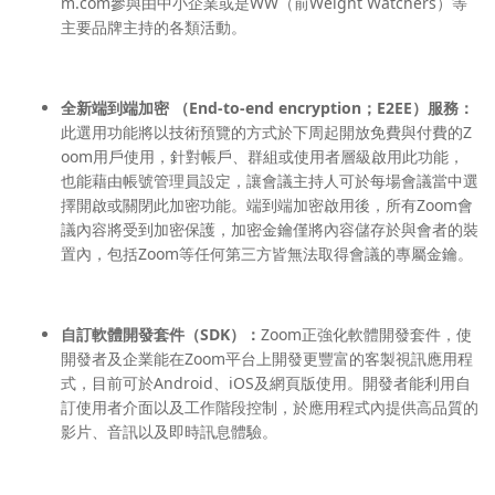
m.com參與由中小企業或是WW（前Weight Watchers）等
主要品牌主持的各類活動。
全新端到端加密 （End-to-end encryption；E2EE）服務：
此選用功能將以技術預覽的方式於下周起開放免費與付費的Z
oom用戶使用，針對帳戶、群組或使用者層級啟用此功能，
也能藉由帳號管理員設定，讓會議主持人可於每場會議當中選
擇開啟或關閉此加密功能。端到端加密啟用後，所有Zoom會
議內容將受到加密保護，加密金鑰僅將內容儲存於與會者的裝
置內，包括Zoom等任何第三方皆無法取得會議的專屬金鑰。
自訂軟體開發套件（SDK）：
Zoom正強化軟體開發套件，使
開發者及企業能在Zoom平台上開發更豐富的客製視訊應用程
式，目前可於Android、iOS及網頁版使用。開發者能利用自
訂使用者介面以及工作階段控制，於應用程式內提供高品質的
影片、音訊以及即時訊息體驗。