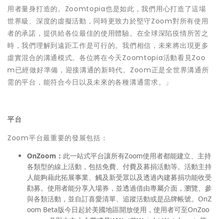
用者量身打造的。Zoomtopia也是如此，我們用心打造了這場
世界級、深度的虛擬活動，同時更致力於堅守Zoom對所有使用
者的承諾，提供給各位最佳的使用體驗。在全球深陷疫情所苦之
時，我們理解到遠距工作是可行的。我們相信，未來將出現更多
虛實混合的溝通模式。各位將在今天Zoomtopia活動看見Zoo
m已經做好準備，迎接溝通的新時代。Zoom正是全世界溝通所
需的平台，能符合今日以及未來的各種溝通需求。」
平台
Zoom平台最重要的發展包括：
OnZoom：
此一站式平台讓所有Zoom使用者都能建立、主持
各類型的線上活動，包括免費、付費及募捐活動等。活動主持
人能夠藉此拓展事業、觸及新受眾以及透過內建募捐功能收受
勸募。使用者能分享入場券，並透過借由專屬介面，瀏覽、參
與各類活動，並自訂喜愛清單、追蹤活動或是品牌帳號。OnZ
oom Beta版今日起於美國地區開放使用，使用者可至OnZoo