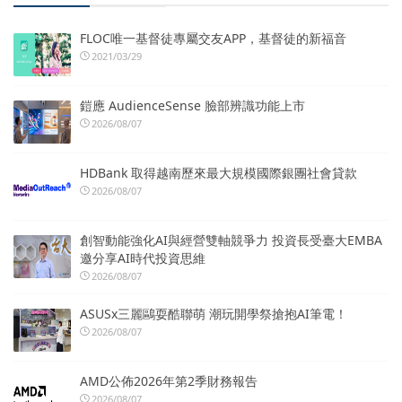
FLOC唯一基督徒專屬交友APP，基督徒的新福音
2021/03/29
鎧應 AudienceSense 臉部辨識功能上市
2026/08/07
HDBank 取得越南歷來最大規模國際銀團社會貸款
2026/08/07
創智動能強化AI與經營雙軸競爭力 投資長受臺大EMBA
邀分享AI時代投資思維
2026/08/07
ASUSx三麗鷗耍酷聯萌 潮玩開學祭搶抱AI筆電！
2026/08/07
AMD公佈2026年第2季財務報告
2026/08/07