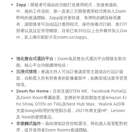
Zapp：
開發者可藉由此功能打造應用程式，加速會議前、
中、後的工作流程。第一及第三方開發應用程式將加入Zoom
即時的會議體驗。Zapp提供更快速、有彈性的網頁檢視畫
布，讓開發者可自由設計應用程式、操作病毒式行銷、進行IT
部署以及設定管理權限。目前已有35位以上合作夥伴加入Zoo
m，並上傳示範影片至zoom.us/zapps。
強化整合式通訊平台：
Zoom為其整合式通訊平台開發全新功
能。核心平台功能擴增包括：
沉浸式情境：
會議主持人可自訂會議背景主題或自行設計版
面，自動置入所有與會者的影像畫面中，如教室或法庭等背景
情境。
Zoom for Home：
目前支援DTEN ME、Facebook Portal以
及Zoom Room專屬裝置。並將於年底前開放支援Amazon Ec
ho Show, DTEN on TV以及Nest Hub Max、Yealink A20等
支援Google助理的智慧顯示器。2021年將支援HP、Lenovo
及 Neat的硬體產品。
非接觸式協作：
藉由增加語音控制選項、簡化個人裝置配對程
序，提升使用者Zoom Rooms會議體驗。