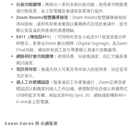
白板功能擴增：
將推出一系列全新白版功能，使用者可輕鬆透
過行動裝置、桌上型電腦及會議室裝置進行協作。
Zoom Rooms智慧圖庫檢視：
Zoom Rooms智慧圖庫檢視採
用AI技術，讓所有與會者畫面以畫廊模式呈現於會議中，提升
辦公室及遠距與會者的溝通體驗。
E911（增強型911）：
可同時向安全小組及911派遣員發出即
時警示，更整合Zoom 數位標牌（Digital Signage）及Zoom
Chat功能，通知所有員工並引導應變人員進行急難處理。
網路研討會功能擴增：
表情回應、分組會議室、自訂大廳及會
後討論室。
視訊等待室：
會議主持人可看見等待加入的使用者，決定是否
允許加入。
個人工作硬體認證：
隨著遠距工作逐漸盛行，Zoom正將其硬
體認證計劃擴展到個人工作設備。硬體類型包含個人和攜帶式
USB和藍牙耳機，例如全新Poly Sync 20、網絡攝影機和All-i
n-one桌上型電腦。
Zoom Cares 與 永續發展