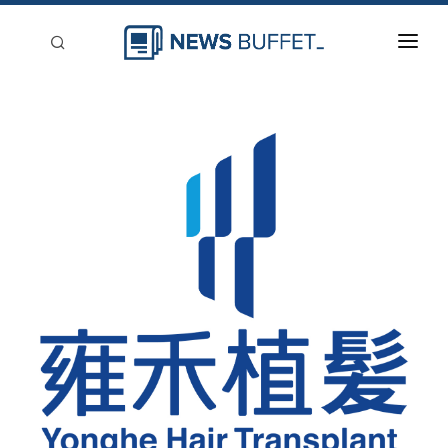
回到首頁
新聞稿分類
登入
刊登