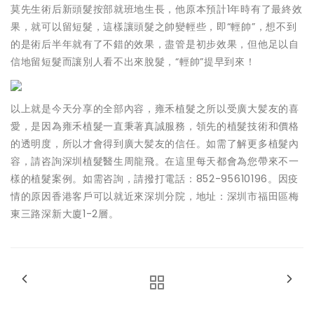
莫先生術后新頭髮按部就班地生長，他原本預計1年時有了最終效
果，就可以留短髮，這樣讓頭髮之帥變輕些，即“輕帥”，想不到
的是術后半年就有了不錯的效果，盡管是初步效果，但他足以自
信地留短髮而讓別人看不出來脫髮，“輕帥”提早到來！
以上就是今天分享的全部內容，雍禾植髮之所以受廣大髪友的喜
愛，是因為雍禾植髮一直秉著真誠服務，領先的植髮技術和價格
的透明度，所以才會得到廣大髪友的信任。如需了解更多植髮內
容，請咨詢深圳植髮醫生周龍飛。在這里每天都會為您帶來不一
樣的植髮案例。如需咨詢，請撥打電話：852-95610196。因疫
情的原因香港客戶可以就近來深圳分院，地址：深圳市福田區梅
東三路深新大廈1-2層。