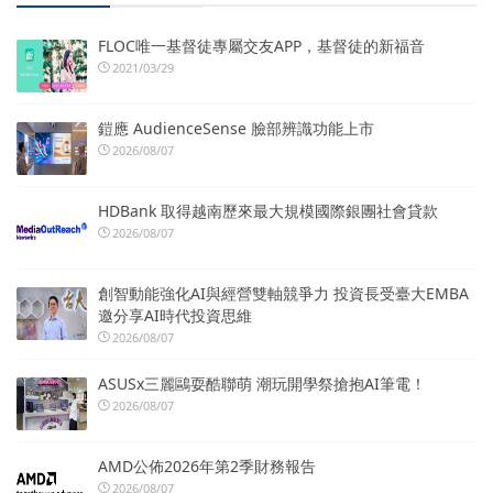
FLOC唯一基督徒專屬交友APP，基督徒的新福音
2021/03/29
鎧應 AudienceSense 臉部辨識功能上市
2026/08/07
HDBank 取得越南歷來最大規模國際銀團社會貸款
2026/08/07
創智動能強化AI與經營雙軸競爭力 投資長受臺大EMBA
邀分享AI時代投資思維
2026/08/07
ASUSx三麗鷗耍酷聯萌 潮玩開學祭搶抱AI筆電！
2026/08/07
AMD公佈2026年第2季財務報告
2026/08/07