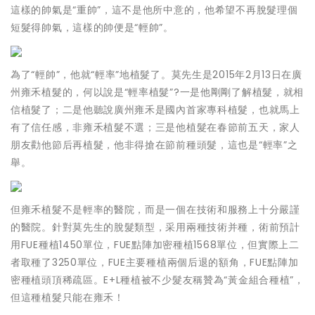
這樣的帥氣是“重帥”，這不是他所中意的，他希望不再脫髮理個
短髮得帥氣，這樣的帥便是“輕帥”。
為了“輕帥”，他就“輕率”地植髮了。莫先生是2015年2月13日在廣
州雍禾植髮的，何以說是“輕率植髮”?一是他剛剛了解植髮，就相
信植髮了；二是他聽說廣州雍禾是國內首家專科植髮，也就馬上
有了信任感，非雍禾植髮不選；三是他植髮在春節前五天，家人
朋友勸他節后再植髮，他非得搶在節前種頭髮，這也是“輕率”之
舉。
但雍禾植髮不是輕率的醫院，而是一個在技術和服務上十分嚴謹
的醫院。針對莫先生的脫髮類型，采用兩種技術并種，術前預計
用FUE種植1450單位，FUE點陣加密種植1568單位，但實際上二
者取種了3250單位，FUE主要種植兩個后退的額角，FUE點陣加
密種植頭頂稀疏區。E+L種植被不少髮友稱贊為“黃金組合種植”，
但這種植髮只能在雍禾！