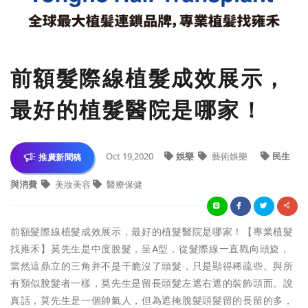
前額髮際線植髮成效展示，
最好的植髮醫院是哪家！
Oct 19,2020
娛樂
藝術娛樂
民生
推廣新聞稿
與消費
美妝美容
醫療保健
前額髮際線植髮成效展示，最好的植髮醫院是哪家！【專業植髮
找雍禾】莫先生是中度脫髮，呈A型，從髮際線一直戳向頭旋，
當然這鼎立的三角并不是干脆沒了頭髮，只是顯得稀疏些。與所
有類似脫髮者一樣，莫先生是留長頭髮左遮右遮的裝飾頭面。說
真話，莫先生是一個帥氣人，但為遮掩脫髮頭髮留的長留的多，