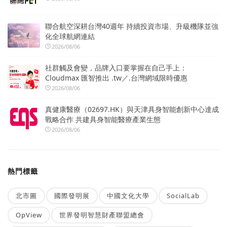
聯合航空深耕台灣40週年 持續投資市場、升級機隊並強
化全球航網連結
2026/08/06
社群觸及會變，品牌入口要掌握在自己手上：
Cloudmax 匯智推出 .tw／.台灣網域限時優惠
2026/08/06
真健康醫療（02697.HK）與天津具身智能創新中心達成
戰略合作 共建具身智能醫療產業生態
2026/08/06
熱門標籤
北市圖
國際發明展
中國文化大學
SocialLab
OpView
世界發明智慧財產聯盟總會