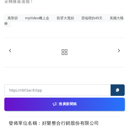
采轉播最過癮！
萬聖節
myVideo機上盒
凱擘大寬頻
雲端裡的49天
美國大職
棒
推廣新聞稿
發佈單位名稱：好樂整合行銷股份有限公司