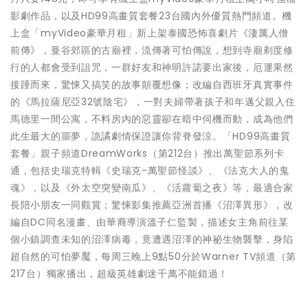
影劇作品，以及HD99高畫質套餐23台國內外優質熱門頻道。機
上盒「myVideo豪華月租」新上架泰國恐怖喜劇片《淒厲人僧
前傳》，曼谷郊區的古廟裡，流傳著可怕傳說，想到寺廟剃度修
行的人都會受到詛咒，一群好友和神明許諾要出家後，厄運果然
接踵而來，驚悚又搞笑的故事顛覆想像；改編自西班牙真實事件
的《馬拉薩尼亞32號陰宅》，一對夫婦帶著孩子和年邁父親入住
馬德里一間公寓，不料房內的惡靈卻在暗中伺機而動，成為他們
此生最大的噩夢，詭譎劇情保證讓你背脊發涼。「HD99高畫質
套餐」親子頻道DreamWorks（第212台）推出萬聖節系列卡
通，包括史瑞克特輯《史瑞克-萬聖節怪談》、《法克大人的鬼
魂》，以及《外太空突變南瓜》、《活蘿蔔之夜》等，最適合家
長陪小朋友一同觀賞；驚悚影集推薦亞洲首播《沼澤異形》，改
編自DC同名漫畫、由華裔導演溫子仁監製，描述女主角前往某
個小鎮調查未知的沼澤病毒，竟遭遇沼澤的神祕生物襲擊，身陷
超自然的可怕夢魘，每周三晚上9點50分於Warner TV頻道（第
217台）獨家播出，超級英雄劇迷千萬不能錯過！