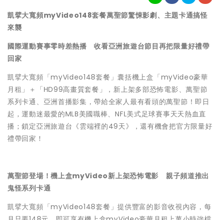
凱擘大寬頻myVideo148套餐萬聖節驚悚影劇、主題卡通搞怪
來襲
國際運動賽事零時差熱播 收看亞洲旅遊台節目再把限量好禮帶
回家
凱擘大寬頻「myVideo148套餐」囊括機上盒「myVideo豪華
月租」＋「HD99高畫質套餐」，新上架多部恐怖電影、萬聖節
系列卡通、亞洲首播影集，帶給全家人最有看頭的萬聖節！即日
起，運動迷最愛的MLB美國職棒、NFL美式足球賽事天天熱血直
播；鎖定亞洲旅遊台《雲端裡的49天》，還有機會把官方限量好
禮帶回家！
萬聖節登場！機上盒myVideo新上架恐怖電影 親子頻道推出
鬼怪系列卡通
凱擘大寬頻「myVideo148套餐」提供豐富的影音收視內容，每
月只要148元，即可享有機上盒myVideo豪華月租上萬小時強檔