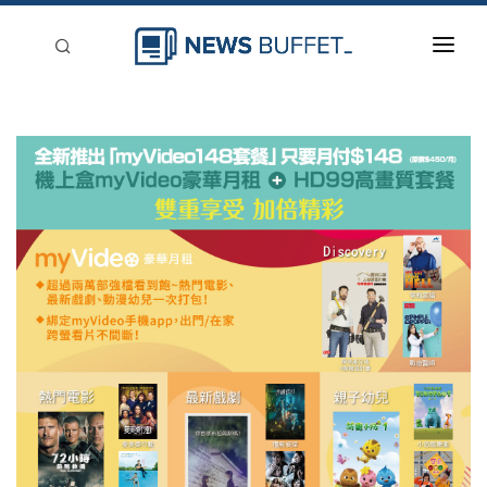
回到首頁
新聞稿分類
登入
刊登