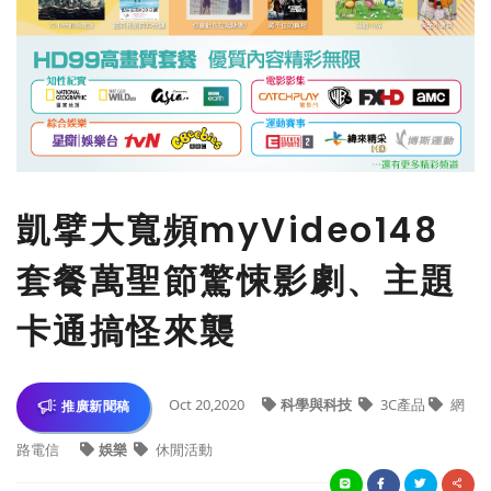
凱擘大寬頻myVideo148
套餐萬聖節驚悚影劇、主題
卡通搞怪來襲
Oct 20,2020
科學與科技
3C產品
網
推廣新聞稿
路電信
娛樂
休閒活動