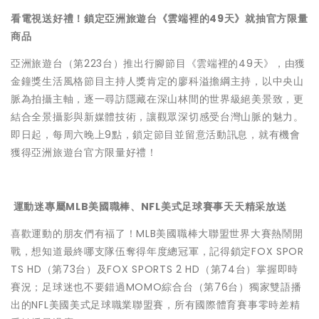
看電視送好禮！鎖定亞洲旅遊台《雲端裡的49天》就抽官方限量
商品
亞洲旅遊台（第223台）推出行腳節目《雲端裡的49天》，由獲
金鐘獎生活風格節目主持人獎肯定的廖科溢擔綱主持，以中央山
脈為拍攝主軸，逐一尋訪隱藏在深山林間的世界級絕美景致，更
結合全景攝影與新媒體技術，讓觀眾深切感受台灣山脈的魅力。
即日起，每周六晚上9點，鎖定節目並留意活動訊息，就有機會
獲得亞洲旅遊台官方限量好禮！
運動迷專屬MLB美國職棒、NFL美式足球賽事天天精采放送
喜歡運動的朋友們有福了！MLB美國職棒大聯盟世界大賽熱鬧開
戰，想知道最終哪支隊伍奪得年度總冠軍，記得鎖定FOX SPOR
TS HD（第73台）及FOX SPORTS 2 HD（第74台）掌握即時
賽況；足球迷也不要錯過MOMO綜合台（第76台）獨家雙語播
出的NFL美國美式足球職業聯盟賽，所有國際體育賽事零時差精