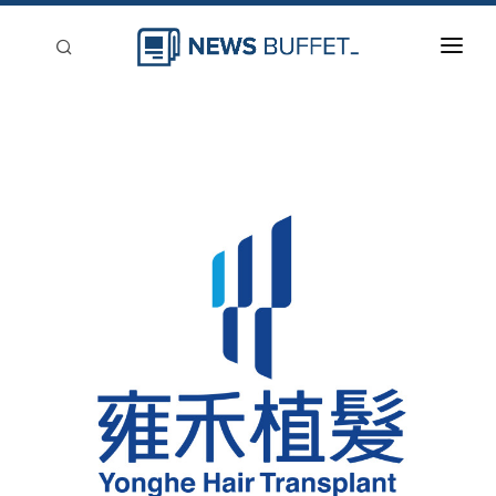
回到首頁
新聞稿分類
登入
刊登