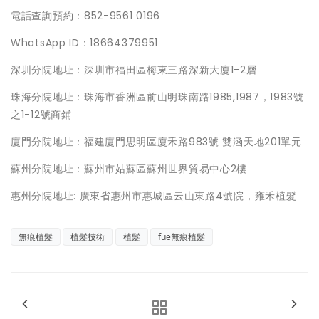
電話查詢預約：852-9561 0196
WhatsApp ID：18664379951
深圳分院地址：深圳市福田區梅東三路深新大廈1-2層
珠海分院地址：珠海市香洲區前山明珠南路1985,1987，1983號
之1-12號商鋪
廈門分院地址：福建廈門思明區廈禾路983號 雙涵天地201單元
蘇州分院地址：蘇州市姑蘇區蘇州世界貿易中心2樓
惠州分院地址: 廣東省惠州市惠城區云山東路4號院，雍禾植髮
無痕植髮
植髮技術
植髮
fue無痕植髮