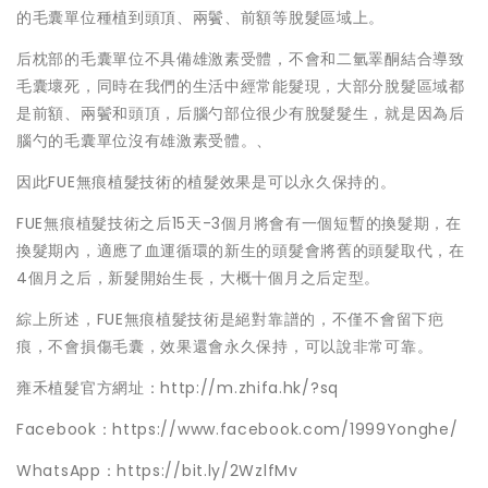
的毛囊單位種植到頭頂、兩鬢、前額等脫髮區域上。
后枕部的毛囊單位不具備雄激素受體，不會和二氫睪酮結合導致
毛囊壞死，同時在我們的生活中經常能髮現，大部分脫髮區域都
是前額、兩鬢和頭頂，后腦勺部位很少有脫髮髮生，就是因為后
腦勺的毛囊單位沒有雄激素受體。、
因此FUE無痕植髮技術的植髮效果是可以永久保持的。
FUE無痕植髮技術之后15天-3個月將會有一個短暫的換髮期，在
換髮期內，適應了血運循環的新生的頭髮會將舊的頭髮取代，在
4個月之后，新髮開始生長，大概十個月之后定型。
綜上所述，FUE無痕植髮技術是絕對靠譜的，不僅不會留下疤
痕，不會損傷毛囊，效果還會永久保持，可以說非常可靠。
雍禾植髮官方網址：http://m.zhifa.hk/?sq
Facebook：https://www.facebook.com/1999Yonghe/
WhatsApp：https://bit.ly/2WzlfMv