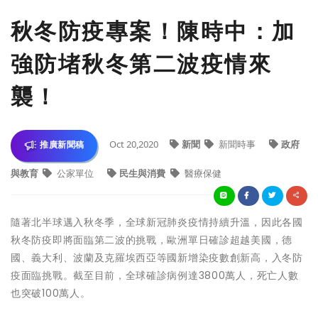
秋冬防疫專案！陳時中：加
強防堵秋冬第二波疫情來
襲！
Oct 20,2020
新聞
新聞時事
政府
推廣新聞稿
與教育
公家單位
民生與消費
醫療保健
隨著北半球邁入秋冬季，全球新冠肺炎疫情持續升溫，因此各國
秋冬防疫即將面臨第二波的挑戰，歐洲單日確診超越美國，德
國、義大利、波蘭及克羅埃西亞等國新增染疫數創新高，入冬防
疫面臨挑戰。截至目前，全球確診病例達3800萬人，死亡人數
也突破100萬人。