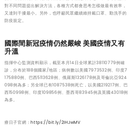
對不同問題提出解決方法，各種方式都會思考怎樣做最有效率，
又達到干擾最小。另外，也呼籲民眾繼續維持戴口罩、勤洗手的
防疫規定。
國際間新冠疫情仍然嚴峻 美國疫情又有
升溫
指揮中心監測資料顯示，截至本月14日全球累計38110779例確
診，分布於188個國家/地區；病例數以美國7973532例、印度7
175880例、巴西5113628例、俄羅斯1326178例及哥倫比亞924
098例為多；另全球已有1087538例死亡，以美國219217例、巴
西150998例、印度109856例、墨西哥83945例及英國43018例
為多。
療日子官網：
https://bit.ly/2IHJwMV