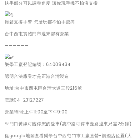
扶手部分可以調整角度 讓你玩手機不怕沒支撐
輕鬆支撐手臂 怎麼玩都不怕手痠痛
台中西屯實體門市週末都有營業
——————
樂學工廠登記編號：64008434
認明合法廠登才是正港台灣製造
地址:台中市西屯區台灣大道三段216號
電話04-23127227
營業時間:上午11:00至下午9:00
※門口黃線可臨停您的愛車(惠中路可停車走路過來只需2分鐘)
從google地圖查看樂學台中西屯門市工廠直營-旗艦店位置(大