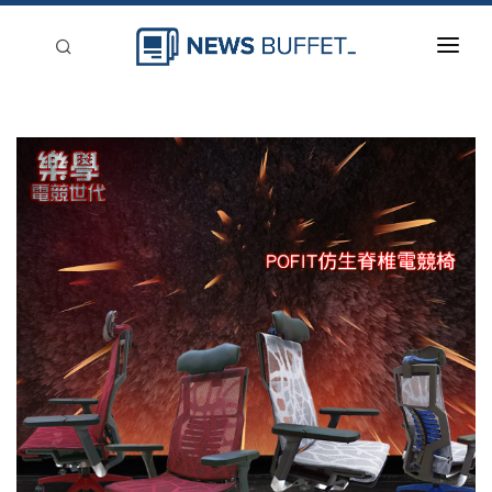
回到首頁
新聞稿分類
登入
刊登