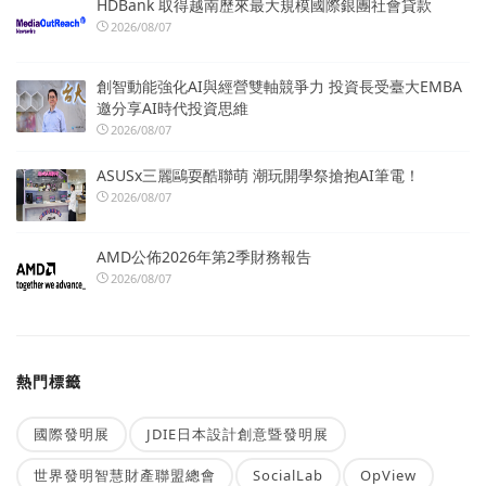
HDBank 取得越南歷來最大規模國際銀團社會貸款
2026/08/07
創智動能強化AI與經營雙軸競爭力 投資長受臺大EMBA
邀分享AI時代投資思維
2026/08/07
ASUSx三麗鷗耍酷聯萌 潮玩開學祭搶抱AI筆電！
2026/08/07
AMD公佈2026年第2季財務報告
2026/08/07
熱門標籤
國際發明展
JDIE日本設計創意暨發明展
世界發明智慧財產聯盟總會
SocialLab
OpView