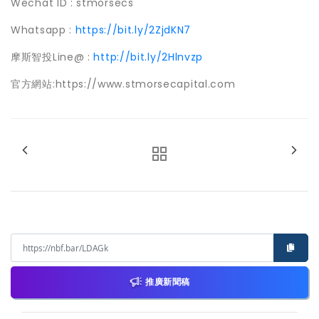
Wechat ID : stmorsecs
Whatsapp :
https://bit.ly/2ZjdKN7
摩斯智投Line@ :
http://bit.ly/2Hlnvzp
官方網站:https://www.stmorsecapital.com
推廣新聞稿