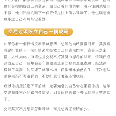
做的是控制好自己的交易。做自己看的懂的盤，看不懂的就離開
不做。他用訊號判斷下一個行情是往上所以進場了。他也願意勇
敢承認自己有可能沒看對。
如果你看一個行情沒看準就想凹，想等他自己慢慢回來，其實這
就是打算賭下一個行情來能拯救自己的這個凹單。這是人之常
情、人性如此，而這也是交易不打算努力思考的結果。但我們必
須設立自己一個規範去守住做錯這筆交易的最低底線，跟法律一
樣錯了就罰，到底線了就該出場。停損概念油然而生，這跟憲法
很像崇高不可違背的，不執行就等著被市場收拾。
所以停損應該是下單前就一定要知道的自己會在那裡停損，這筆
交易我能容忍他錯的多離譜。到某個點再錯下去我就把這交易砍
了。
交易其實不是想著怎麼賺錢，而是想著怎麼賠的少。