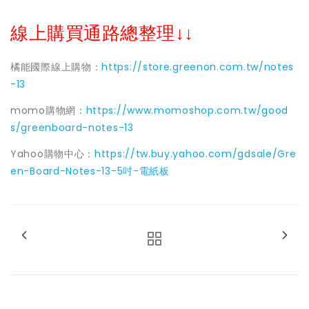
線上購買通路總整理↓↓
橘能國際線上購物：
https://store.greenon.com.tw/notes
-13
momo購物網：
https://www.momoshop.com.tw/good
s/greenboard-notes-13
Yahoo購物中心：
https://tw.buy.yahoo.com/gdsale/Gre
en-Board-Notes-13-5吋-電紙板