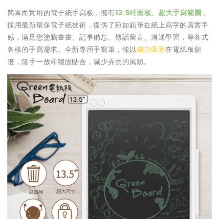
簡單而實用的電子紙手寫板，擁有
13.5吋面板、超大手寫範圍
，
採用最新環保電子紙技術，提供了宛如鉛筆在紙上寫字的真實手
感，滿足您塗鴉畫畫、記事備忘、傳話留言、溝通學習，等各式
各樣的手寫需求。全新專用手寫筆，能以
磁力吸附
在電紙板側
邊，隨手一放即穩固貼合，減少弄丟的風險。