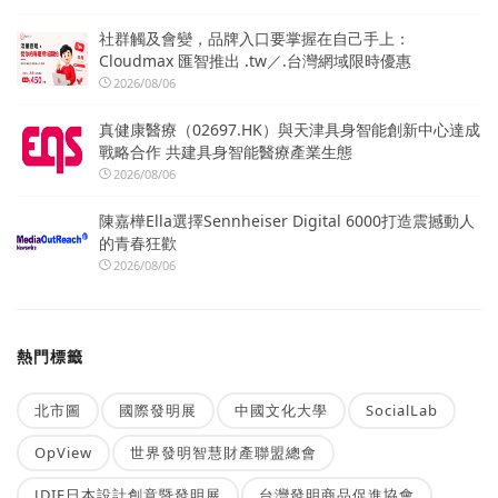
社群觸及會變，品牌入口要掌握在自己手上：
Cloudmax 匯智推出 .tw／.台灣網域限時優惠
2026/08/06
真健康醫療（02697.HK）與天津具身智能創新中心達成
戰略合作 共建具身智能醫療產業生態
2026/08/06
陳嘉樺Ella選擇Sennheiser Digital 6000打造震撼動人
的青春狂歡
2026/08/06
熱門標籤
北市圖
國際發明展
中國文化大學
SocialLab
OpView
世界發明智慧財產聯盟總會
JDIE日本設計創意暨發明展
台灣發明商品促進協會