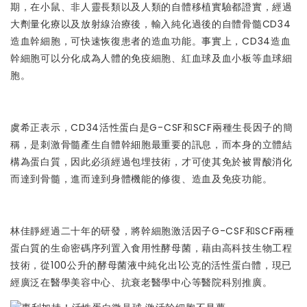
期，在小鼠、非人靈長類以及人類的自體移植實驗都證實，經過
大劑量化療以及放射線治療後，輸入純化過後的自體骨髓CD34
造血幹細胞，可快速恢復患者的造血功能。事實上，CD34造血
幹細胞可以分化成為人體的免疫細胞、紅血球及血小板等血球細
胞。
虞希正表示，CD34活性蛋白是G-CSF和SCF兩種生長因子的簡
稱，是刺激骨髓產生自體幹細胞最重要的訊息，而本身的立體結
構為蛋白質，因此必須經過包埋技術，才可使其免於被胃酸消化
而達到骨髓，進而達到身體機能的修復、造血及免疫功能。
林佳靜經過二十年的研發，將幹細胞激活因子G-CSF和SCF兩種
蛋白質的生命密碼序列置入食用性酵母菌，藉由高科技生物工程
技術，從100公升的酵母菌液中純化出1公克的活性蛋白體，現已
經廣泛在醫學美容中心、抗衰老醫學中心等醫院科別推廣。