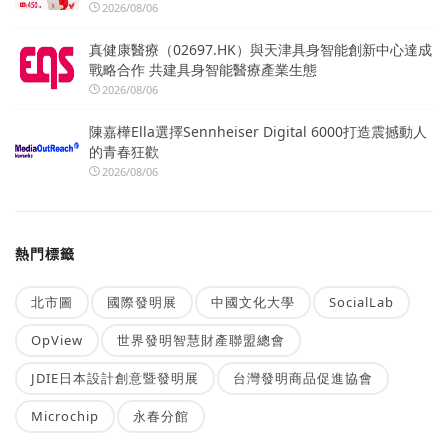
2026/08/06
真健康醫療（02697.HK）與天津具身智能創新中心達成
戰略合作 共建具身智能醫療產業生態
2026/08/06
陳嘉樺Ella選擇Sennheiser Digital 6000打造震撼動人
的青春狂歡
2026/08/06
熱門標籤
北市圖
國際發明展
中國文化大學
SocialLab
OpView
世界發明智慧財產聯盟總會
JDIE日本設計創意暨發明展
台灣發明商品促進協會
Microchip
永春分館