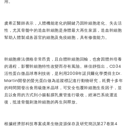
用。
虞希正醫師表示，人體機能老化的關鍵乃因幹細胞老化、失去活
性，尤其骨髓中的造血幹細胞是身體最大再生泉源，造血幹細胞
幫助人體製成各器官的細胞及免疫細胞，具有修復能力。
幹細胞療法價格非常昂貴，且自體幹細胞回輸，也會因體外培養
的過程，影響幹細胞特性改變而存有風險。林佳靜指出，CD34
活性蛋白微晶球專利技術，是利用2008年諾貝爾化學獎得主Dr.
Martin開發的螢光蛋白做為追蹤標記進行動物研究，耗費十多年
的時間開發出食用級微米晶球，可安全包覆幹細胞生長因子，並
且以食用的方式到小腸黏膜乳糜管進行吸收，經淋巴系統運送
後，抵達骨髓刺激幹細胞的再生與釋放。
根據經濟部科技專案成果生物資源保存及研究簡訊第27卷第4