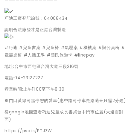
——————————————
巧迪工廠登記編號：64008434
認明合法廠登才是正港台灣製造
#巧迪
#兒童書桌
#兒童椅
#氣壓桌
#機械桌
#辦公桌椅
#
電競桌椅
#人體工學
#國民旅遊卡
#linepay
地址:台中市西屯區台灣大道三段216號
電話:04-23127227
營業時間:上午11:00至下午8:30
※門口黃線可臨停您的愛車(惠中路可停車走路過來只需2分鐘)
從google地圖查看巧迪兒童成長書桌台中門市位置(大遠百對
面)
https://pse.is/PTJZW