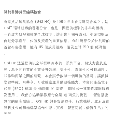
關於香港貨品編碼協會
香港貨品編碼協會 (GS1 HK) 於 1989 年由香港總商會成立，是
®
GS1
環球組織的香港分會，也是一間提供標準的非牟利機構，
一直致力研發和推動全球標準，讓企業可獨有識別、準確擷取及
自動分享產品、位置及資產的重要信息。 GS1 總部位於比利時的
首都布魯塞爾，擁有 115 個成員組織，遍及全球 150 個 經濟體
。
GS1 HK 透過提供以全球標準為本的一系列平台、解決方案及服
務，為不同行業的企業提升效率、安全性、真確性和可持續性，
並推動商業之間的連繫。本會賦予數據一個可信的基礎，讓數據
變得準確、可共享、可被搜索並具備鏈接能力。本會的產品電子
代碼 (EPC) 標準 是 物聯網 的 基礎， 開發出一連串物聯網服務
及應用 。 我們亦協助業界應付全渠 道 商貿的挑戰 ， 營造緊密
無間的顧客體驗 。 GS1 HK 與各貿易夥伴、行業機構、政府及資
訊科技公司積極構築協作生態，實踐「智慧商貿，優質生活」的