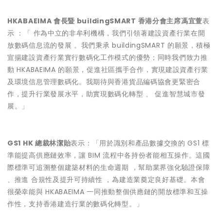
HKABAEIMA 會長暨 buildingSMART 香港分會主席馮宜萱
表
示 ：「 作為中立的非牟利機構，我們引領著建設資產行業在開
放數碼信息流的發展 。我們秉承 buildingSMART 的願景，積極
宣揚建設資產行業實行數碼化工作模式的優勢；同時我們致力推
動 HKABAEIMA 的願景，促進社區攜手合作，實現建設資產行業
及環境信息管理數碼化。我期待與香港貨品編碼協會更緊密合
作，提升行業發展水平，助實現數碼化轉型 、 促進智慧城市發
展。」
GS1 HK 總裁林潔貽
表示：「用於識別和產品數據交換的 GS1 標
準能提高供應鏈效率，讓 BIM 流程中各持份者能相互操作。這國
際標準可追溯整個建築材料的生命週期 ，幫助業界強化驗證保障
、推進 合規性及提升可持續性 ，為建造業奠定良好基礎。本會
很榮幸能與 HKABAEIMA 一同推動整個供應鏈的開放標準和互操
作性，支持香港建造行業的數碼化轉型。」