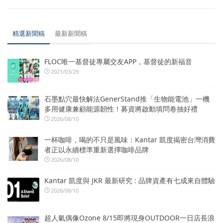
精選新聞稿
最新新聞稿
FLOC唯一基督徒專屬交友APP，基督徒的新福音
2021/03/29
石墨點穴最快解法GenerStand推「生物能電池」一機
多用健康兼顧能源韌性！募資將啟動填問卷抽好禮
2026/08/10
一杯咖啡，喝的不只是風味：Kantar 凱度揭密台灣消費
者正以永續標準重新選擇咖啡品牌
2026/08/10
Kantar 凱度與 JKR 最新研究 : 品牌資產有七成來自體驗
2026/08/10
超人氣偶像Ozone 8/15即將現身OUTDOOR一日店長浪