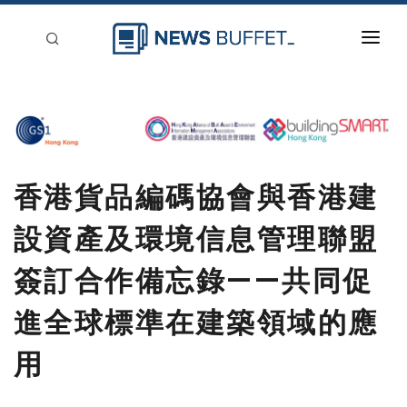
回到首頁
新聞稿分類
登入
香港貨品編碼協會與香港建
刊登
設資產及環境信息管理聯盟
簽訂合作備忘錄——共同促
進全球標準在建築領域的應
用