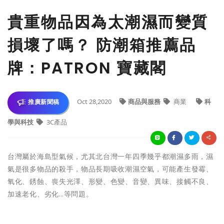
貴重物品因為太潮濕而變質
損壞了嗎？ 防潮箱推薦品
牌：PATRON 寶藏閣
Oct 28,2020
商品與服務
商業
科
推廣新聞稿
學與科技
3C產品
台灣屬於海島型氣候，尤其北台灣一年四季幾乎都潮濕多雨，濕
氣是很多物品的殺手，物品長期吸收潮濕空氣，可能產生發霉、
氧化、銹蝕、喪失光澤、形變、色變、音變、異味、接觸不良、
加速老化、劣化…等問題。