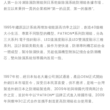
人第一台冷凍除濕防潮箱與日系乾燥除濕系統防潮箱各據市場，
創立以來秉持一貫的企業精神“第一的品質、第一的服務”。
1995年繼原設計系統再增加省能源高功率之設計，創造40餘種
大小生活、專業不同類型的機型。PATRON®系列防潮箱，分為
三大系列:電子指針顯示、LED溫濕度顯示及LED雙濕度顯示三種
系列。設計新穎美觀先進，操作方便快速，防潮專利機芯鋁合金
一體成型，製冷除濕快速。另超低濕機型附加記憶合金防潮機
芯，雙向除濕系統領導國內首屈一指。
1997年初，經日本知名大廠公司測試通過，產品OEM正式開始
外銷日本市場至今，深受日本民眾喜愛，供不應求，是唯一台灣
製造外銷日本之防潮箱製造商。2009年初與韓國代理商商討合
作之宜，並於年中以“PATRON®”品牌正式進入韓國市場。2009
年與燦坤3C正式合作並攜手創造更高防潮箱在台使用量。