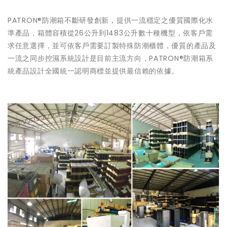
PATRON®防潮箱不斷研發創新，提供一流穩定之優質國際化水
準產品，箱體容積從26公升到1483公升數十種機型，依客戶需
求任意選擇，並可依客戶需要訂製特殊防潮櫃體，優質的產品及
一流之同步控濕系統設計是目前主流方向，PATRON®防潮箱系
統產品設計全國統一認明商標並提供最信賴的依據。