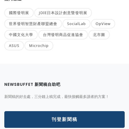
國際發明展
JDIE日本設計創意暨發明展
世界發明智慧財產聯盟總會
SocialLab
OpView
中國文化大學
台灣發明商品促進協會
北市圖
ASUS
Microchip
NEWSBUFFET 新聞稿自助吧
新聞稿的好去處，三分鐘上稿完成，最快接觸最多讀者的方案！
刊登新聞稿