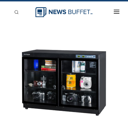
回到首頁
新聞稿分類
登入
刊登