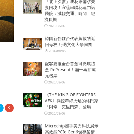
「北上次數」成花東備孕夫
妻困境！宜蘊串聯花蓮門諾
醫院：減輕交通、時間、經
濟負擔
2026/08/06
韓國新任駐台代表黃載皓返
回母校 巧遇文化大學同窗
2026/08/06
配客嘉推全台首創可循環禮
盒 RePresent！滿千再抽萬
元機票
2026/08/06
《THE KING OF FIGHTERS
AFK》操控翠綠火焰的格鬥家
「阿修．克里門森」登場
2026/08/06
Microchip攜手美光科技展示
高效能PCIe Gen6儲存架構，