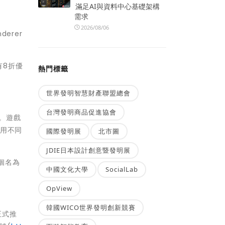
滿足AI與資料中心基礎架構
需求
2026/08/06
derer
享有8折優
熱門標籤
世界發明智慧財產聯盟總會
台灣發明商品促進協會
戲。遊戲
使用不同
國際發明展
北市圖
JDIE日本設計創意暨發明展
一個名為
中國文化大學
SocialLab
OpView
韓國WICO世界發明創新競賽
p正式推