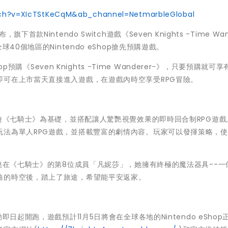
ch?v=XIcTStKeCqM&ab_channel=NetmarbleGlobal
布，旗下首款Nintendo Switch遊戲《Seven Knights -Time Wan
40個地區的Nintendo eShop搶先預購遊戲。
p預購《Seven Knights -Time Wanderer-》，只要預購就可
即可在上市當天直接進入遊戲，在遊戲內時空享受RPG冒險。
er-》以手遊《七騎士》為基礎，並搭配讓人驚艷視覺效果的即時回合制RPG遊
玩法為單人RPG遊戲，並搭載豐富的劇情內容。玩家可以發揮策略，
er-》故事圍繞在《七騎士》的第8位成員「凡妮莎」，她擁有終極的魔法器具--
曲的時空後，踏上了旅途，希望能平安返家。
》預購活動即日起開跑，遊戲預計11月5日將會在全球各地的Nintendo eSho