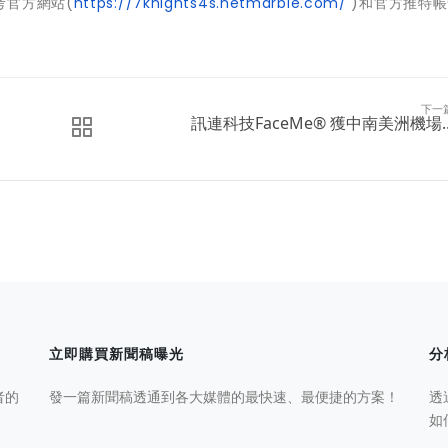
考官方網站(
https://7knights4s.netmarble.com/
)和官方推特帳
下一
訊連科技FaceMe® 獲中南美洲機場..
立即購買新聞稿曝光
分
者的
發一篇新聞稿透通到各大媒體的最快速、最便捷的方案！
透
如