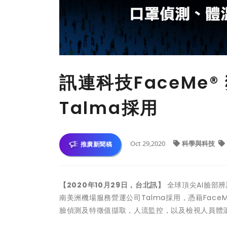
訊連科技FaceMe
Talma採用
Oct 29,2020
科學與科技
推廣新聞稿
【2020年10月29日，台北訊】
全球頂尖AI臉部
南美洲機場服務營運公司Talma採用，憑藉Fac
臉偵測及特徵值擷取，人流監控，以及檢視人員體