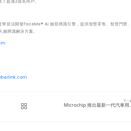
積了超過3億名用戶。
習法開發FaceMe® AI 臉部辨識引擎，提供智慧零售、智慧門禁
T人臉辨識解決方案。
com
yberlink.com
下一
Microchip 推出最新一代汽車用..