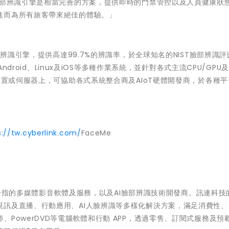
Me® AI臉部辨識引擎是相當完善的方案，提供即時的門禁管控以及人員健康狀
進而為所有旅客帶來絕佳的體驗。」
部辨識引擎，提供高達99.7%的辨識率，於全球知名的NIST臉部辨識
ndroid、Linux及iOS等多種作業系統，並針對各式主流CPU/GPU及
裝置或伺服器上，可協助各式系統整合商及AIoT硬體開發商，於各種
s://tw.cyberlink.com/
FaceMe
首屈一指的多媒體影音軟體及服務，以及AI臉部辨識技術開發商。訊連科技
視訊及直播、行動應用、AI人臉辨識等多樣化解決方案，滿足消費性、
PowerDVD等電腦軟體和行動 APP，透過零售、訂閱式服務及預