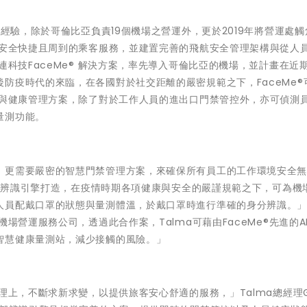
年經驗，除於哥倫比亞負責19個機場之營運外，更於2019年將營運處
航安全快捷且周到的乘客服務，並建置完善的飛航安全管理架構與從人
連科技FaceMe® 解決方案，率先導入哥倫比亞的機場，並計畫在近
防疫時代的來臨，在各國對於社交距離的嚴密規範之下，FaceMe®
禁與健康管理方案，除了對於工作人員的進出口門禁管控外，亦可偵測
量測功能。
，更需要嚴密的智慧門禁管理方案，來確保所有員工的工作環境安全
I臉部辨識引擎打造，在疫情時期各項健康與安全的嚴謹規範之下，可為機
人員配戴口罩的狀態與量測體溫，於戴口罩時進行準確的身分辨識。
場營運服務公司，透過此合作案，Talma可藉由FaceMe®先進的A
智慧健康量測站，減少接觸的風險。」
理上，不斷求新求變，以提供旅客安心舒適的服務，」Talma總經理G