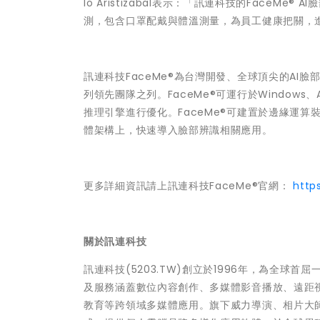
lo Aristizabal表示：「訊連科技的Face
測，包含口罩配戴與體溫測量，為員工健康把關，
訊連科技FaceMe®為台灣開發、全球頂尖的AI臉
列領先團隊之列。FaceMe®可運行於Windows、A
推理引擎進行優化。FaceMe®可建置於邊緣運算
體架構上，快速導入臉部辨識相關應用。
更多詳細資訊請上訊連科技FaceMe®官網：
http
關於訊連科技
訊連科技(5203.TW)創立於1996年，為全球
及服務涵蓋數位內容創作、多媒體影音播放、遠距
教育等跨領域多媒體應用。旗下威力導演、相片大師、