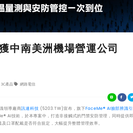
® 獲中南美洲機場營運公司
3C產品
網路電信
辨識領導廠商
訊連科技
(5203.TW)宣布，旗下
FaceMe® AI臉部辨識
eMe® AI技術，於本專案中，打造非接觸式的門禁安防管理，同時提供
溫及口罩配戴是否符合規定，大幅提升整體管理效率。