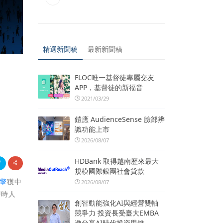
精選新聞稿
最新新聞稿
FLOC唯一基督徒專屬交友
APP，基督徒的新福音
2021/03/29
鎧應 AudienceSense 臉部辨
識功能上市
2026/08/07
HDBank 取得越南歷來最大
規模國際銀團社會貸款
引擎
獲中
2026/08/07
即時人
創智動能強化AI與經營雙軸
競爭力 投資長受臺大EMBA
邀分享AI時代投資思維