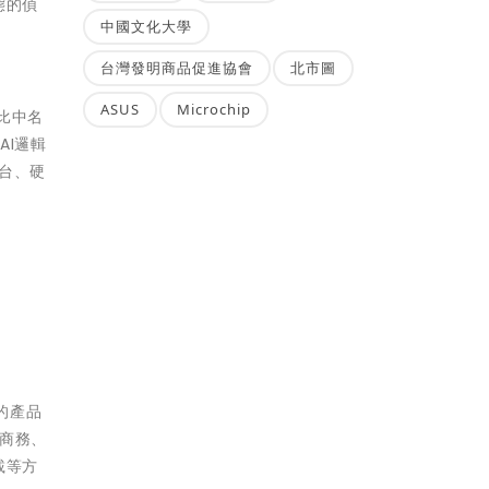
態的偵
中國文化大學
台灣發明商品促進協會
北市圖
ASUS
Microchip
評比中名
AI邏輯
平台、硬
的產品
商務、
載等方