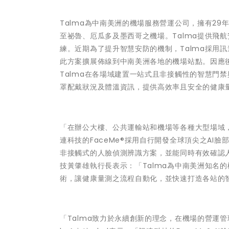
Talma為中南美洲的機場服務營運公司，擁有29
至祕魯、厄瓜多及墨西哥之機場。Talma提供飛
練。近期為了提升智慧安防的機制，Talma採用訊
此方案擴展佈線到中南美洲各地的機場站點。因應後
Talma在各場域建置一站式且非接觸性的智慧門
罩配戴狀況及體溫資訊，提供高效率且安全的健康
「在辦公大樓、公共運輸站和機場等各種大型場域
連科技的FaceMe®採用自行開發全球頂尖之A
非接觸式的人臉偵測辨識方案，並能同時有效確認
技黃肇雄執行長表示：「Talma為中南美洲知名的機
術，讓健康量測之流程自動化，並快速打造各站的
「Talma致力於永續創新的理念，在機場的營運管