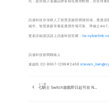
式，提供個人電腦品牌多樣化應用軟體，於全球累
訊連科技亦深耕人工智慧及臉部辨識領域，透過深度學
城市、智慧家庭等垂直應用市場可靠、準確之AIo
更多詳細資訊請上訊連科技官網：
tw.cyberlink.
訊連科技新聞聯絡人
連啟民 02-8667-1298#2468
steven_lien@c
上一篇
七騎士 Switch遊戲即日起可在 N...