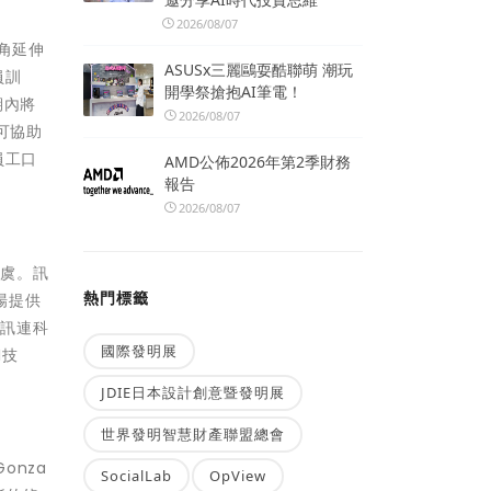
2026/08/07
觸角延伸
ASUSx三麗鷗耍酷聯萌 潮玩
員訓
開學祭搶抱AI筆電！
期內將
2026/08/07
可協助
員工口
AMD公佈2026年第2季財務
報告
2026/08/07
無虞。訊
熱門標籤
場提供
」訊連科
國際發明展
I技
JDIE日本設計創意暨發明展
世界發明智慧財產聯盟總會
onza
SocialLab
OpView