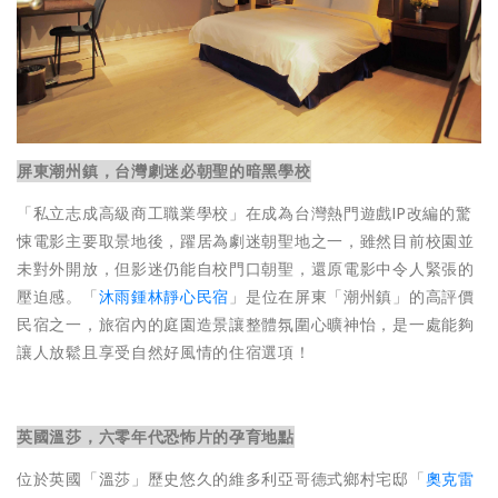
屏東潮州鎮，台灣劇迷必朝聖的暗黑學校
「私立志成高級商工職業學校」在成為台灣熱門遊戲IP改編的驚
悚電影主要取景地後，躍居為劇迷朝聖地之一，雖然目前校園並
未對外開放，但影迷仍能自校門口朝聖，還原電影中令人緊張的
壓迫感。「
沐雨鍾林靜心民宿
」是位在屏東「潮州鎮」的高評價
民宿之一，旅宿內的庭園造景讓整體氛圍心曠神怡，是一處能夠
讓人放鬆且享受自然好風情的住宿選項！
英國溫莎，六零年代恐怖片的孕育地點
位於英國「溫莎」歷史悠久的維多利亞哥德式鄉村宅邸「
奧克雷