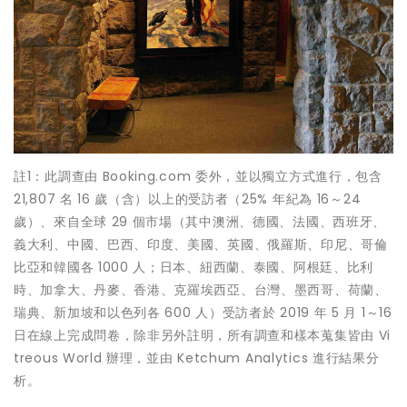
註1：此調查由 Booking.com 委外，並以獨立方式進行，包含
21,807 名 16 歲（含）以上的受訪者（25% 年紀為 16～24
歲）、來自全球 29 個市場（其中澳洲、德國、法國、西班牙、
義大利、中國、巴西、印度、美國、英國、俄羅斯、印尼、哥倫
比亞和韓國各 1000 人；日本、紐西蘭、泰國、阿根廷、比利
時、加拿大、丹麥、香港、克羅埃西亞、台灣、墨西哥、荷蘭、
瑞典、新加坡和以色列各 600 人）受訪者於 2019 年 5 月 1～16
日在線上完成問卷，除非另外註明，所有調查和樣本蒐集皆由 Vi
treous World 辦理，並由 Ketchum Analytics 進行結果分
析。