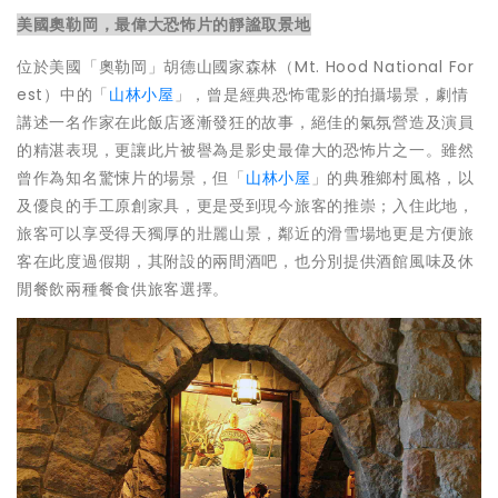
美國奧勒岡，最偉大恐怖片的靜謐取景地
位於美國「奧勒岡」胡德山國家森林（Mt. Hood National For
est）中的「
山林小屋
」，曾是經典恐怖電影的拍攝場景，劇情
講述一名作家在此飯店逐漸發狂的故事，絕佳的氣氛營造及演員
的精湛表現，更讓此片被譽為是影史最偉大的恐怖片之一。雖然
曾作為知名驚悚片的場景，但「
山林小屋
」的典雅鄉村風格，以
及優良的手工原創家具，更是受到現今旅客的推崇；入住此地，
旅客可以享受得天獨厚的壯麗山景，鄰近的滑雪場地更是方便旅
客在此度過假期，其附設的兩間酒吧，也分別提供酒館風味及休
閒餐飲兩種餐食供旅客選擇。