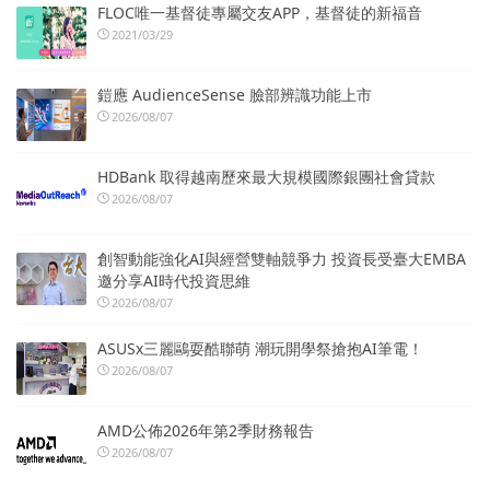
FLOC唯一基督徒專屬交友APP，基督徒的新福音
2021/03/29
鎧應 AudienceSense 臉部辨識功能上市
2026/08/07
HDBank 取得越南歷來最大規模國際銀團社會貸款
2026/08/07
創智動能強化AI與經營雙軸競爭力 投資長受臺大EMBA
邀分享AI時代投資思維
2026/08/07
ASUSx三麗鷗耍酷聯萌 潮玩開學祭搶抱AI筆電！
2026/08/07
AMD公佈2026年第2季財務報告
2026/08/07