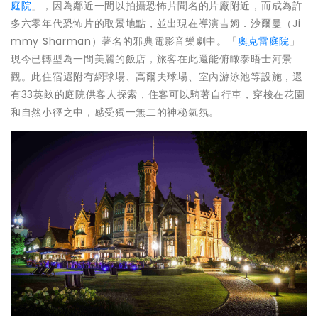
庭院
」，因為鄰近一間以拍攝恐怖片聞名的片廠附近，而成為許
多六零年代恐怖片的取景地點，並出現在導演吉姆．沙爾曼（Ji
mmy Sharman）著名的邪典電影音樂劇中。「
奧克雷庭院
」
現今已轉型為一間美麗的飯店，旅客在此還能俯瞰泰晤士河景
觀。此住宿還附有網球場、高爾夫球場、室內游泳池等設施，還
有33英畝的庭院供客人探索，住客可以騎著自行車，穿梭在花園
和自然小徑之中，感受獨一無二的神秘氣氛。