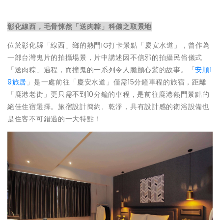
彰化線西，毛骨悚然「送肉粽」科儀之取景地
位於彰化縣「線西」鄉的熱門IG打卡景點「慶安水道」，曾作為
一部台灣鬼片的拍攝場景，片中講述因不信邪的拍攝民俗儀式
「送肉粽」過程，而撞鬼的一系列令人膽顫心驚的故事。「
安順1
9旅居
」是一處前往「慶安水道」僅需15分鐘車程的旅宿，距離
「鹿港老街」更只需不到10分鐘的車程，是前往鹿港熱門景點的
絕佳住宿選擇。旅宿設計簡約、乾淨，具有設計感的衛浴設備也
是住客不可錯過的一大特點！