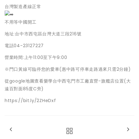
台灣製造產線正常
不用等中國開工
地址:台中市西屯區台灣大道三段216號
電話04-23127227
營業時間:上午11:00至下午9:00
※門口黃線可臨停您的愛車(惠中路可停車走路過來只需2分鐘)
從google地圖查看樂學台中西屯門市工廠直營-旗艦店位置(大
遠百對面85度C旁)
https://bit.ly/2ZHeDxf