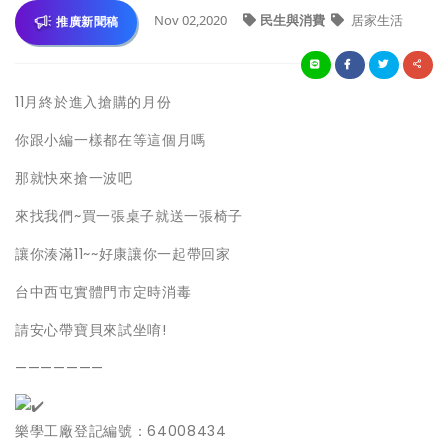
Nov 02,2020
民生與消費
居家生活
推廣新聞稿
11月終於進入搶購的月份
你跟小編一樣都在等這個月嗎
那就快來搶一波吧
來找我們~買一張桌子就送一張椅子
讓你湊滿11~~好康讓你一起帶回家
台中西屯實體門市定時消毒
請安心帶寶貝來試坐唷!
———————
樂學工廠登記編號：64008434