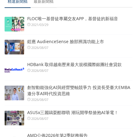
精選新聞稿
最新新聞稿
FLOC唯一基督徒專屬交友APP，基督徒的新福音
2021/03/29
鎧應 AudienceSense 臉部辨識功能上市
2026/08/07
HDBank 取得越南歷來最大規模國際銀團社會貸款
2026/08/07
創智動能強化AI與經營雙軸競爭力 投資長受臺大EMBA
邀分享AI時代投資思維
2026/08/07
ASUSx三麗鷗耍酷聯萌 潮玩開學祭搶抱AI筆電！
2026/08/07
AMD公佈2026年第2季財務報告