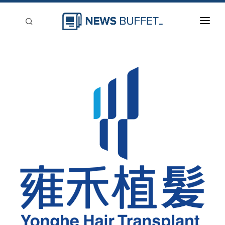
回到首頁
新聞稿分類
登入
刊登