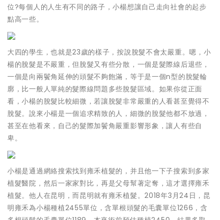
位?每個人的人生有不同的路子，小楊想讓自己走向社會的起步
點高一些。
大四的學生，也就是23歲的樣子，按說脫髮不會太嚴重。嗯，小
楊的脫髮是不嚴重，但脫髮又有些分散，一個是髮際線后退些，
一個是向兩鬢角延伸的頭髮不夠飽滿，等于是一個n型的脫髮輪
廓，比一般人單純的髮際線問題多些脫髮區域。如果你從正面
看，小楊的脫髮比較細微，若讓脫髮非常嚴重的人看甚至覺得不
脫髮。說來小楊是一個追求精致的人，細微的脫髮他都不放過，
甚至在他看來，自己的髮際加鬢角嚴重影響形象，讓人有些自
卑。
小楊是通過網絡搜索找到雍禾植髮的，并且他一下子搜索到多家
植髮醫院，然后一家家對比，再是父母幫著定奪，這才選擇雍禾
植髮。他人在昆明，而昆明就有雍禾植髮。2018年3月24日，昆
明雍禾為小楊種植2455單位，含單根頭髮的毛囊單位1266，含