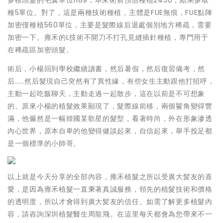
多根頭髮的毛囊單位1189，本來術前預估種植2450，結果多取
種5單位。對了，這是兩種技術種植，主體是FUE無痕，FUE點陣
加密僅種植560單位，主要是髮際線后退處個別地方稀疏，需要
加密一下。雍禾的L技術不開刀不打孔見縫插針種植，專門用于
在稀疏區加密頭髮。
術后，小楊回到學校繼續讀書，然后暑假，然后復習備考，然
后……然后髮現自己突然有了異性緣，有些女生主動跟他打招呼，
主動一起吃飯聊天，主動走過一起散步，這在以前是不可想象
的。原來小楊的植髮效果顯現了，髮際線前移，兩個鬢角變得豐
滿，他儼然是一幅韓國某歌星的髮型，看著時尚，外在形象滲透
內心世界，原本自卑的他變得健談起來，自信起來，舉手投足都
是一個標準的小帥哥。
以上就是今天分享的全部內容，雍禾植髮之所以受廣大髪友的喜
愛，是因為雍禾植髮一直秉著真誠服務，領先的植髮技術和價格
的透明度，所以才會得到廣大髪友的信任。如需了解更多植髮內
容，請咨詢深圳植髮醫生周龍飛。在這里每天都會為您帶來不一