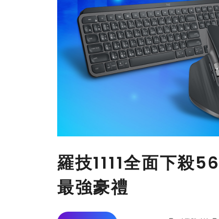
羅技1111全面下殺5
最強豪禮