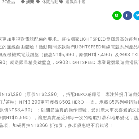
3C產品
娛樂
休閒活動
遊戲與手遊
加重視對電競配備的要求。羅技獨家LIGHTSPEED發揮最高效能無
無線自由體驗！活動期間多款熱門LIGHTSPEED無線電競系列產
 無線機械式電競鍵盤（優惠NT$5,990，原價NT$7,490）及G913 TK
190）就送限量精美鍵盤盒，G903 LIGHTSPEED 專業電競級遊戲滑
NT$1,290（原價NT$2,290），搭配HERO感應器，專注於提升遊
/紅/茶軸）NT$3,290更可獲得G502 HERO 一支。承載G5系列暢銷熱
90（原價NT$3,490） ；以細節逼真的操作體驗，受到廣大車友喜愛的
（原價NT$12,590），讓您真實感受到每一次的輪胎打滑和地形變化，
一品項，加碼再抽NT$366 折扣券，多項優惠絕不容錯過！