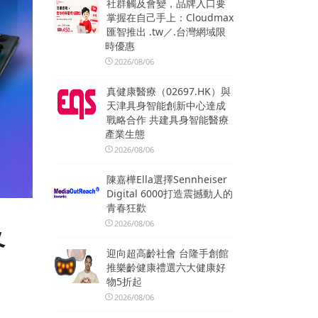
社群觸及會變，品牌入口要
掌握在自己手上：Cloudmax
匯智推出 .tw／.台灣網域限
時優惠
2026/08/06
真健康醫療（02697.HK）與
天津具身智能創新中心達成
戰略合作 共建具身智能醫療
產業生態
2026/08/06
陳嘉樺Ella選擇Sennheiser
Digital 6000打造震撼動人的
青春狂歡
2026/08/06
及
迎向超高齡社會 台隆手創館
推樂齡健康禮選六大健康好
物5折起
2026/08/06