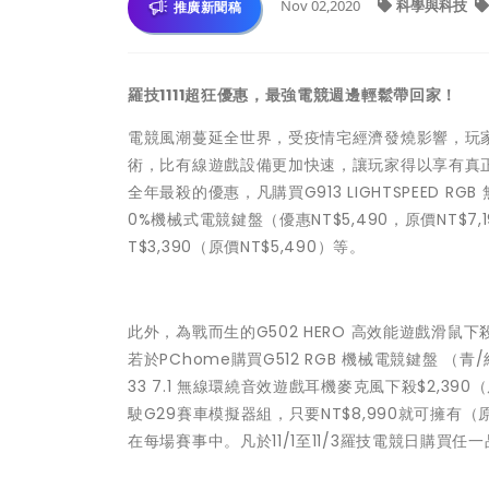
Nov 02,2020
科學與科技
推廣新聞稿
羅技1111超狂優惠，最強電競週邊輕鬆帶回家！
電競風潮蔓延全世界，受疫情宅經濟發燒影響，玩家更
術，比有線遊戲設備更加快速，讓玩家得以享有真正的
全年最殺的優惠，凡購買G913 LIGHTSPEED RGB
0%機械式電競鍵盤（優惠NT$5,490，原價NT$7,
T$3,390（原價NT$5,490）等。
此外，為戰而生的G502 HERO 高效能遊戲滑鼠下殺
若於PChome購買G512 RGB 機械電競鍵盤 （青
33 7.1 無線環繞音效遊戲耳機麥克風下殺$2,3
駛G29賽車模擬器組，只要NT$8,990就可擁有
在每場賽事中。凡於11/1至11/3羅技電競日購買任