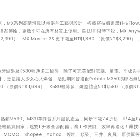
MX系列高階滑鼠以精湛的工藝與設計，搭載羅技獨家黑科技Flow及
傳輸，更幾乎可在所有材質上使用。羅技1111限時下殺，MX Anywh
 2,390），MX Master 2S 更下殺至NT$1,880 （原價NT$3,290
藍牙鍵盤及K580輕薄多工鍵盤，除了可完美配對電腦、筆電、平板與
更是讓人少女心大爆發！活動期間皆搭配Pebble M350鵝卵石無
（原價NT$ 1,689）、K580輕薄多工鍵盤禮盒NT$1,580 （原價NT$ 
熱銷M590、M331等靜音系列鍵鼠產品，同步下殺74折起；11/4至11/
邊輕鬆買回家，趁雙11升級全套配備，讓工作效能、效率再進化！羅技11
ome、MOMO、Shopee、Yahoo、燦坤、順發、三井、良興、原價屋