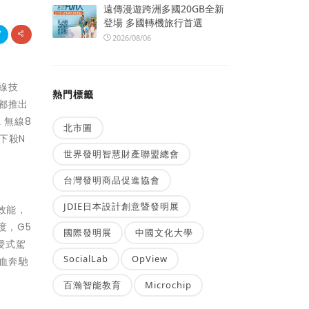
遠傳漫遊跨洲多國20GB全新
登場 多國轉機旅行首選
2026/08/06
線技
熱門標籤
品都推出
L 無線8
北市圖
鼠下殺N
世界發明智慧財產聯盟總會
台灣發明商品促進協會
JDIE日本設計創意暨發明展
戲效能，
度，G5
國際發明展
中國文化大學
沈浸式駕
SocialLab
OpView
熱血奔馳
百瀚智能教育
Microchip