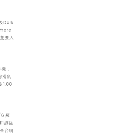
Dark
ere
），想要入
手機，
線滑鼠
1,88
6 羅
11超強
等全台網