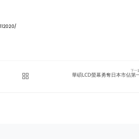
112020/
下一
華碩LCD螢幕勇奪日本市佔第