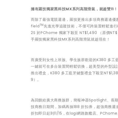
擁有羅技獨家黑科技MX系列高階滑鼠，就趁雙11！
而除了最強電競週邊，羅技更推出多項商務週邊優惠，
TM
field
先進光學追蹤技術，不僅可跨裝置輕鬆進行檔案
2S 於PChome 獨家下殺至 NT$1,490 （原價NT$
手羅技獨家黑科技MX系列高階滑鼠就趁現在！
而廣受到女性上班族、學生族群歡迎的K380 多工
一鍵就可在多台裝置間輕鬆切換，超美型的外型設計，
推出禮盒，K380 多工藍牙鍵盤禮盒下殺至NT$1,380 
9）。
為回饋給廣大商務族群，簡報神器Spotlight、長期
技商務日期間，加碼再抽188 折扣券，超強商務週
折扣即日起到11/15，在logi網路旗艦店、PCh