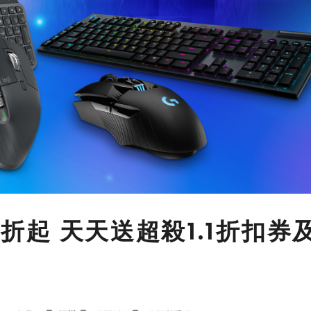
6折起 天天送超殺1.1折扣券