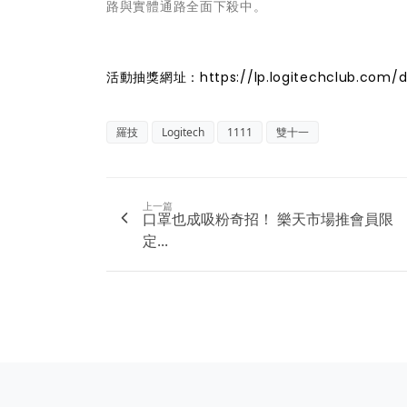
路與實體通路全面下殺中。
活動抽獎網址：
https://lp.logitechclub.com/d
羅技
Logitech
1111
雙十一
上一篇
口罩也成吸粉奇招！ 樂天市場推會員限
定...