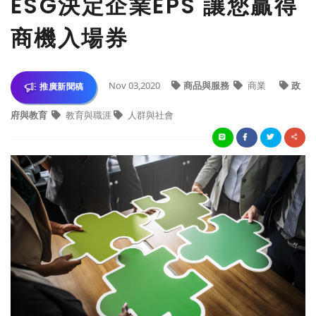
ESG決定企業EPS 讓您贏得
商機入場券
Nov 03,2020
商品與服務
商業
政
推廣新聞稿
府與教育
教育與職涯
人群與社會