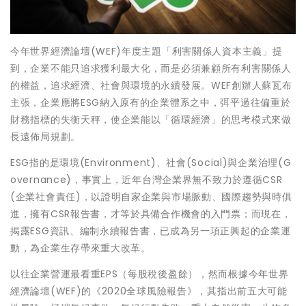
今年世界經濟論壇(WEF)年度主題「利害關係人資本主義」提
到，企業不能只追求獲利最大化，而是必須兼顧所有利害關係人
的權益，追求經濟、社會與環境的永續發展。WEF創辦人蘇瓦布
主張，企業應將ESG納入原有的企業體系之中，弭平過往偏重於
財務指標的失衡天秤，使企業能以「循環經濟」的思考模式來做
長遠佈局規劃。
ESG指的是環境(Environment)、社會(Social)與企業治理(G
overnance)，事實上，近年台灣企業界無不致力於遵循CSR
(企業社會責任)，以證明自家企業與市場脈動、國際趨勢與時俱
進，擁有CSR報告書，才等於具備合作機會的入門票；而現在，
揭露ESG資訊、編制永續報告書，已成為另一項正興起的企業運
動，為企業生存帶來重大改革。
以往企業營運最看重EPS（每股稅後盈餘），然而根據今年世界
經濟論壇(WEF)的《2020全球風險報告》，其指出前五大可能