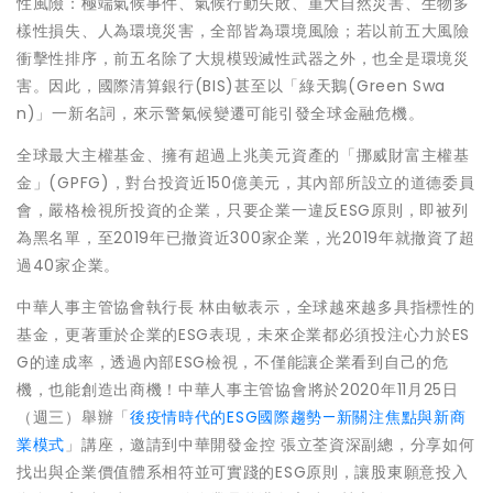
性風險：極端氣候事件、氣候行動失敗、重大自然災害、生物多
樣性損失、人為環境災害，全部皆為環境風險；若以前五大風險
衝擊性排序，前五名除了大規模毀滅性武器之外，也全是環境災
害。因此，國際清算銀行(BIS)甚至以「綠天鵝(Green Swa
n)」一新名詞，來示警氣候變遷可能引發全球金融危機。
全球最大主權基金、擁有超過上兆美元資產的「挪威財富主權基
金」(GPFG)，對台投資近150億美元，其內部所設立的道德委員
會，嚴格檢視所投資的企業，只要企業一違反ESG原則，即被列
為黑名單，至2019年已撤資近300家企業，光2019年就撤資了超
過40家企業。
中華人事主管協會執行長 林由敏表示，全球越來越多具指標性的
基金，更著重於企業的ESG表現，未來企業都必須投注心力於ES
G的達成率，透過內部ESG檢視，不僅能讓企業看到自己的危
機，也能創造出商機！中華人事主管協會將於2020年11月25日
（週三）舉辦「
後疫情時代的ESG國際趨勢—新關注焦點與新商
業模式
」講座，邀請到中華開發金控 張立荃資深副總，分享如何
找出與企業價值體系相符並可實踐的ESG原則，讓股東願意投入