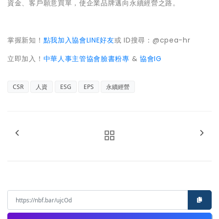
資金、客戶願意買單，使企業品牌邁向永續經營之路。
掌握新知！
點我加入協會LINE好友
或 ID搜尋：@cpea-hr
立即加入！
中華人事主管協會臉書粉專
&
協會IG
CSR
人資
ESG
EPS
永續經營