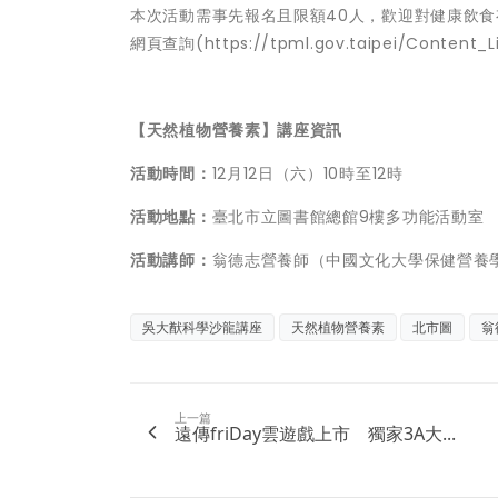
本次活動需事先報名且限額40人，歡迎對健康飲
網頁查詢(https://tpml.gov.taipei/Content_
【天然植物營養素】講座資訊
活動時間：
12月12日（六）10時至12時
活動地點：
臺北市立圖書館總館9樓多功能活動室 （
活動講師：
翁德志營養師（中國文化大學保健營養
吳大猷科學沙龍講座
天然植物營養素
北市圖
翁
上一篇
遠傳friDay雲遊戲上市 獨家3A大...