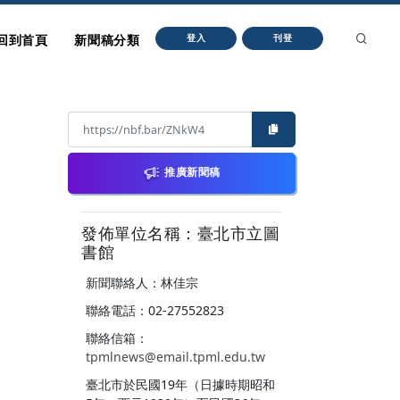
回到首頁
新聞稿分類
登入
刊登
推廣新聞稿
發佈單位名稱：臺北市立圖
書館
新聞聯絡人：林佳宗
聯絡電話：02-27552823
聯絡信箱：
tpmlnews@email.tpml.edu.tw
臺北市於民國19年（日據時期昭和