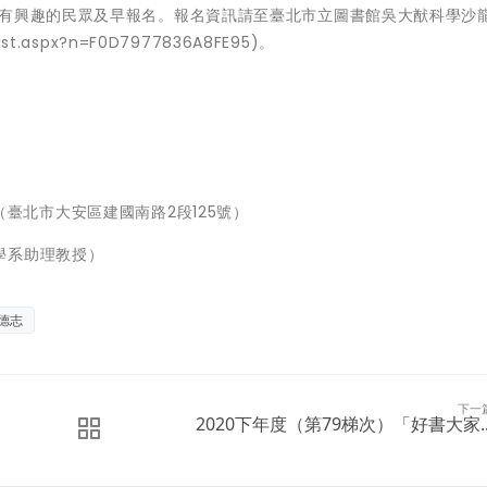
食有興趣的民眾及早報名。報名資訊請至臺北市立圖書館吳大猷科學沙
List.aspx?n=F0D7977836A8FE95)。
臺北市大安區建國南路2段125號）
學系助理教授）
德志
下一
2020下年度（第79梯次）「好書大家..