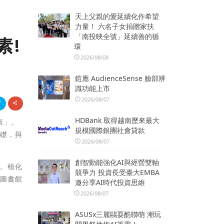
天上父親的愛延續化作希望
力量！ 六名子女捐贈家扶
「南投映全號」延續善的循
素!
環
2026/08/08
鎧應 AudienceSense 臉部辨
識功能上市
2026/08/07
HDBank 取得越南歷來最大
素」。
規模國際銀團社會貸款
基礎，與
2026/08/07
創智動能強化AI與經營雙軸
物。植化
競爭力 投資長受臺大EMBA
立圖書館
邀分享AI時代投資思維
2026/08/07
ASUSx三麗鷗耍酷聯萌 潮玩