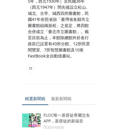
5年，西元1930年）至民國36年
（西元1947年）間先後設立松山、
城北、古亭、城西四所圖書館，民
國41年依照省頒「臺灣省各縣市立
圖書館組織規程」之規定，將四館
合併成立「臺北市立圖書館」。截
至目前為止，本館除總館外於各行
政區已設置有43所分館、12所民眾
閱覽室、7所智慧圖書館及10座
FastBook全自動借書站。
精選新聞稿
最新新聞稿
FLOC唯一基督徒專屬交友
APP，基督徒的新福音
2021/03/29