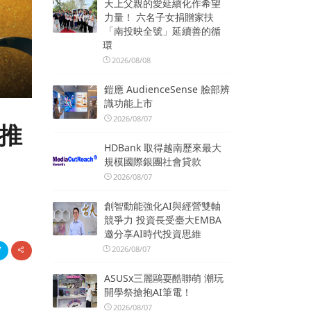
天上父親的愛延續化作希望
力量！ 六名子女捐贈家扶
「南投映全號」延續善的循
環
2026/08/08
鎧應 AudienceSense 臉部辨
識功能上市
2026/08/07
式推
HDBank 取得越南歷來最大
規模國際銀團社會貸款
2026/08/07
創智動能強化AI與經營雙軸
競爭力 投資長受臺大EMBA
邀分享AI時代投資思維
2026/08/07
ASUSx三麗鷗耍酷聯萌 潮玩
開學祭搶抱AI筆電！
2026/08/07