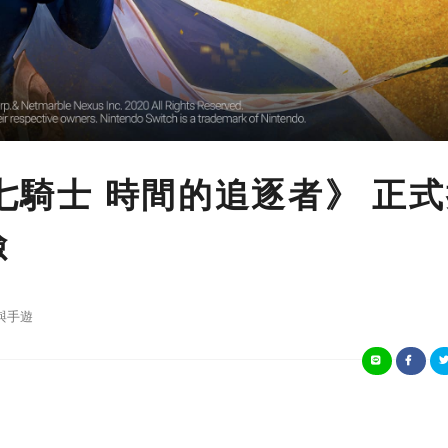
《七騎士 時間的追逐者》 正
險
與手遊