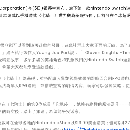
rporation)今(5日)很榮幸宣布，旗下第一款Nintendo Switch
-》正式推出。這款遊戲以手機遊戲《七騎士》世界觀為基礎衍伸，目前可在全球超
也很欣慰可以看到隨著遊戲的發展，遊戲社群上大家正面的反饋。為了
製作人Young Jae Park說，「《Seven Knights -Tim
精彩故事、多采多姿的英雄角色和刺激戰鬥的Nintendo Switch遊
，希望大家都能享受這款遊戲。」
er-》以手遊《七騎士》為基礎，並搭配讓人驚艷視覺效果的即時回合制RPG遊
玩法為單人RPG遊戲，並搭載豐富的劇情內容。玩家可以發揮策略，
er-》故事圍繞在《七騎士》的第8位成員「凡妮莎」，她擁有終極的魔法器具--
曲的時空後，踏上了旅途，希望能平安返家。
即日起遊戲可在全球各地的Nintendo eShop以$19.99美金購買；也可以$27