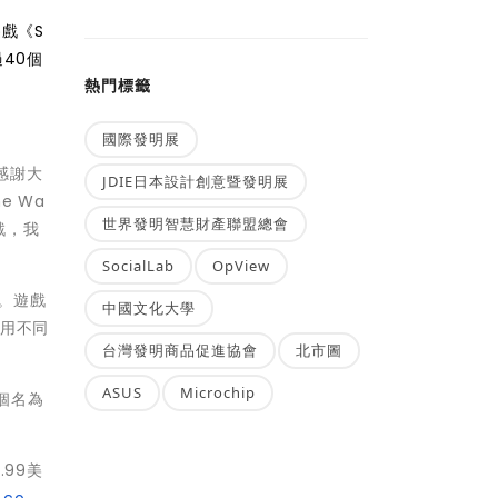
遊戲《S
過40個
熱門標籤
國際發明展
感謝大
JDIE日本設計創意暨發明展
e Wa
世界發明智慧財產聯盟總會
戲，我
SocialLab
OpView
戲。遊戲
中國文化大學
使用不同
台灣發明商品促進協會
北市圖
ASUS
Microchip
一個名為
.99美