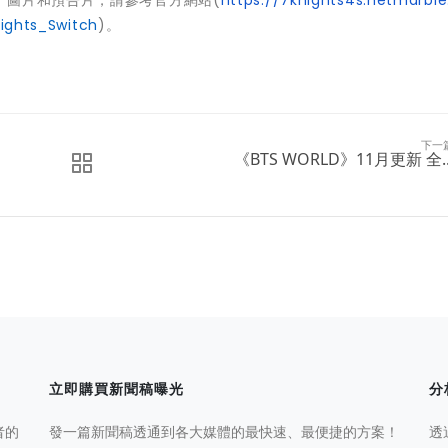
、圖片和預告片，請參考官方網站(
https://7knights4s.netmarble
nights_Switch
)。
下一
《BTS WORLD》11月更新 全..
立即購買新聞稿曝光
分
者的
發一篇新聞稿透通到各大媒體的最快速、最便捷的方案！
透