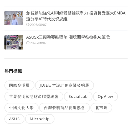
創智動能強化AI與經營雙軸競爭力 投資長受臺大EMBA
邀分享AI時代投資思維
2026/08/07
ASUSx三麗鷗耍酷聯萌 潮玩開學祭搶抱AI筆電！
2026/08/07
熱門標籤
國際發明展
JDIE日本設計創意暨發明展
世界發明智慧財產聯盟總會
SocialLab
OpView
中國文化大學
台灣發明商品促進協會
北市圖
ASUS
Microchip