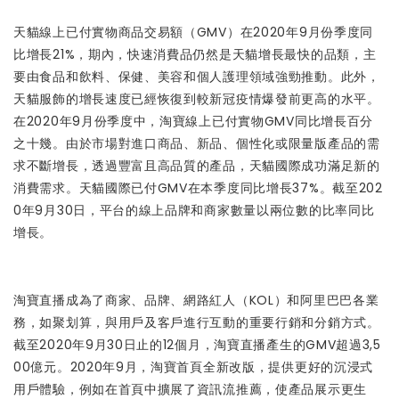
天貓線上已付實物商品交易額（GMV）在2020年9月份季度同
比增長21%，期內，快速消費品仍然是天貓增長最快的品類，主
要由食品和飲料、保健、美容和個人護理領域強勁推動。此外，
天貓服飾的增長速度已經恢復到較新冠疫情爆發前更高的水平。
在2020年9月份季度中，淘寶線上已付實物GMV同比增長百分
之十幾。由於市場對進口商品、新品、個性化或限量版產品的需
求不斷增長，透過豐富且高品質的產品，天貓國際成功滿足新的
消費需求。天貓國際已付GMV在本季度同比增長37%。截至202
0年9月30日，平台的線上品牌和商家數量以兩位數的比率同比
增長。
淘寶直播成為了商家、品牌、網路紅人（KOL）和阿里巴巴各業
務，如聚划算，與用戶及客戶進行互動的重要行銷和分銷方式。
截至2020年9月30日止的12個月，淘寶直播產生的GMV超過3,5
00億元。2020年9月，淘寶首頁全新改版，提供更好的沉浸式
用戶體驗，例如在首頁中擴展了資訊流推薦，使產品展示更生