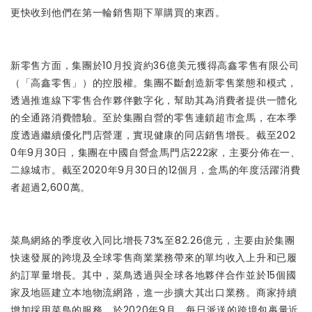
更快收到他們在第一輪銷售期下單購買的東西。
新零售方面，集團於10月投資約36億美元獲得高鑫零售有限公司
（「高鑫零售」）的控股權。集團不斷創造新零售業態和模式，
透過推進線下零售合作夥伴數字化，幫助其為消費者提供一體化
的全通路消費體驗。至於集團自營的零售連鎖超市盒馬，在本季
度透過繼續優化門店營運，實現健康的同店銷售增長。截至202
0年9月30日，集團在中國自營盒馬門店222家，主要分佈在一、
二線城市。截至2020年9月30日的12個月，盒馬的年度活躍消費
者超過2,600萬。
菜鳥網絡的季度收入同比增長73%至82.26億元，主要由於集團
快速發展的跨境及全球零售商業業務帶來的單均收入上升和已履
約訂單量增長。其中，菜鳥透過與全球各地夥伴合作並於15個國
家及地區建立本地物流網路，進一步擴大其出口業務。商家持續
增加採用菜鳥的服務，於2020年9月，每日派送的跨境包裹量近