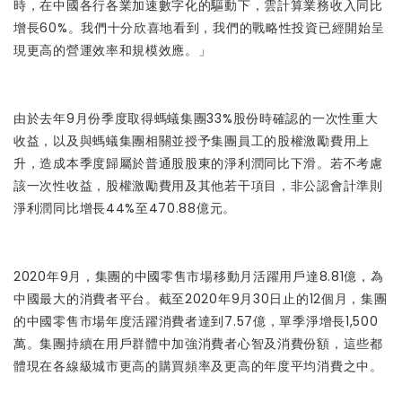
時，在中國各行各業加速數字化的驅動下，雲計算業務收入同比
增長60%。我們十分欣喜地看到，我們的戰略性投資已經開始呈
現更高的營運效率和規模效應。」
由於去年9月份季度取得螞蟻集團33%股份時確認的一次性重大
收益，以及與螞蟻集團相關並授予集團員工的股權激勵費用上
升，造成本季度歸屬於普通股股東的淨利潤同比下滑。若不考慮
該一次性收益，股權激勵費用及其他若干項目，非公認會計準則
淨利潤同比增長44%至470.88億元。
2020年9月，集團的中國零售市場移動月活躍用戶達8.81億，為
中國最大的消費者平台。截至2020年9月30日止的12個月，集團
的中國零售市場年度活躍消費者達到7.57億，單季淨增長1,500
萬。集團持續在用戶群體中加強消費者心智及消費份額，這些都
體現在各線級城市更高的購買頻率及更高的年度平均消費之中。