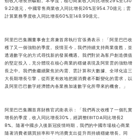
勁收入增長所驅動。本季度，核心商業收入同比增長29%至1,30
9.22億元，中國零售商業收入同比增長26%至954.70億元；雲
計算業務季度收入同比增長60%至148.99億元。
阿里巴巴集團董事會主席兼首席執行官張勇表示：「阿里巴巴收
穫了又一個強勁的季度。疫情至今，我們持續支持商業復甦，並
透過數字化的方式尋找新的發展機遇。我們對於為客戶創造價值
的堅定投入，充分體現在核心商業的穩健表現及阿里雲的強勁增
長之中。我們會繼續聚焦於內需、雲計算和大數據、全球化這三
大長期增長引擎，從而更有效地把握消費者不斷變化的需求，以
及阿里巴巴數字經濟體內各業務加速數字化所帶來的機會。」
阿里巴巴集團首席財務官武衛表示：「我們再次收穫了一個扎實
增長的季度，收入同比增長30%，經調整EBITDA同比增長2
8%。隨著中國步入後新冠疫情時期，我們的中國市場核心商業
隨著消費者購買頻率和平均消費支出提升而持續穩健增長。同