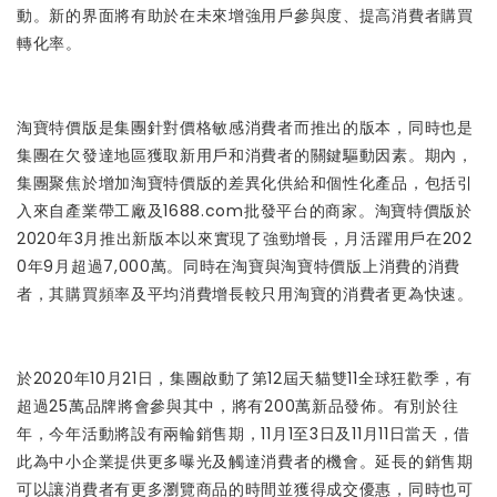
動。新的界面將有助於在未來增強用戶參與度、提高消費者購買
轉化率。
淘寶特價版是集團針對價格敏感消費者而推出的版本，同時也是
集團在欠發達地區獲取新用戶和消費者的關鍵驅動因素。期內，
集團聚焦於增加淘寶特價版的差異化供給和個性化產品，包括引
入來自產業帶工廠及1688.com批發平台的商家。淘寶特價版於
2020年3月推出新版本以來實現了強勁增長，月活躍用戶在202
0年9月超過7,000萬。同時在淘寶與淘寶特價版上消費的消費
者，其購買頻率及平均消費增長較只用淘寶的消費者更為快速。
於2020年10月21日，集團啟動了第12屆天貓雙11全球狂歡季，有
超過25萬品牌將會參與其中，將有200萬新品發佈。有別於往
年，今年活動將設有兩輪銷售期，11月1至3日及11月11日當天，借
此為中小企業提供更多曝光及觸達消費者的機會。延長的銷售期
可以讓消費者有更多瀏覽商品的時間並獲得成交優惠，同時也可