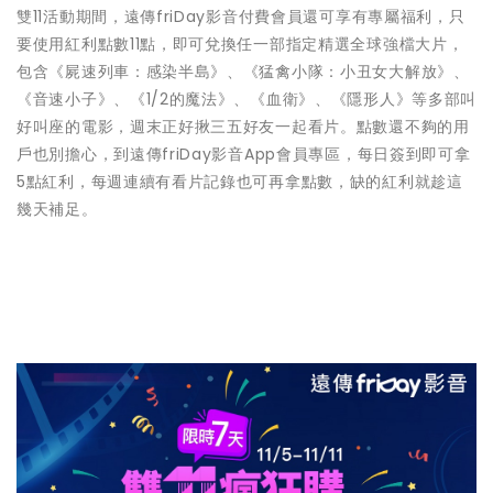
雙11活動期間，遠傳friDay影音付費會員還可享有專屬福利，只
要使用紅利點數11點，即可兌換任一部指定精選全球強檔大片，
包含《屍速列車：感染半島》、《猛禽小隊：小丑女大解放》、
《音速小子》、《1/2的魔法》、《血衛》、《隱形人》等多部叫
好叫座的電影，週末正好揪三五好友一起看片。點數還不夠的用
戶也別擔心，到遠傳friDay影音App會員專區，每日簽到即可拿
5點紅利，每週連續有看片記錄也可再拿點數，缺的紅利就趁這
幾天補足。