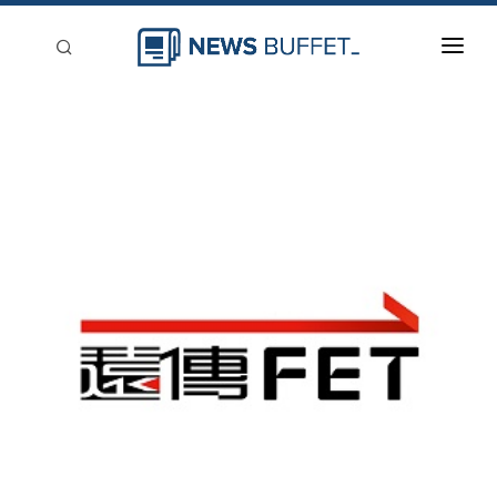
回到首頁
新聞稿分類
登入
刊登