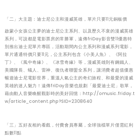
「二」大主題：迪士尼公主和漫威英雄，單片只要11元銅板價
啟蒙小女孩公主夢的迪士尼公主系列、以及歷久不衰的漫威英雄
系列，可說都是電影票房的常勝軍，遠傳friDay影音雙11優惠特
別推出迪士尼單片專區，活動期間內公主系列和漫威系列電影，
單片通通特價只要11元，公主系列包含《小美人魚》、《阿拉
丁》、《風中奇緣》、《冰雪奇緣》等，漫威英雄則有鋼鐵人、
美國隊長、蟻人、雷神、復仇者聯盟全系列，讓消費者超值優惠
暢遊迪士尼電影世界，重溫人氣公主的奇幻旅程、和最愛的漫威
英雄的迷人魅力！遠傳friDay音樂也規劃「最愛迪士尼」歌單，
藉由動人音樂喚醒觀影時的美好回憶：http://omusic.friday.t
w/article_content.php?SID=2308640
「三」五好友相約看戲，付費會員專屬，全球強檔單片僅需紅利
點數11點