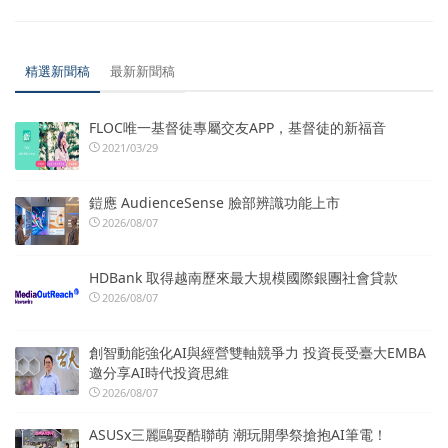
精選新聞稿
最新新聞稿
FLOC唯一基督徒專屬交友APP，基督徒的新福音
2021/03/29
鎧應 AudienceSense 臉部辨識功能上市
2026/08/07
HDBank 取得越南歷來最大規模國際銀團社會貸款
2026/08/07
創智動能強化AI與經營雙軸競爭力 投資長受臺大EMBA
邀分享AI時代投資思維
2026/08/07
ASUSx三麗鷗耍酷聯萌 潮玩開學祭搶抱AI筆電！