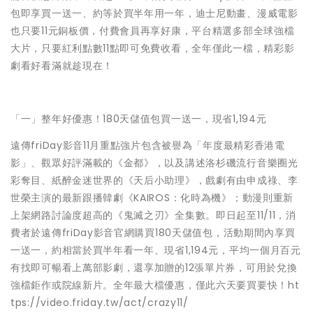
包即享買一送一、約等於買半年用一年，迪士尼動畫、漫威電影
也只要11元銅板價，付費會員再享好康，平台精選多部全球強檔
大片，只要紅利點數11點即可免費收看，全年僅此一檔，精彩影
劇看好看滿就趁現在！
「一」整年好優惠！180天儲值包買一送一，現省1,194元
遠傳friDay影音11月重點強片包含被譽為「年度最精彩香港電
影」、觀眾好評滿載的《金都》，以及講述洛杉磯流行音樂圈光
彩奪目、紙醉金迷世界的《天后小助理》，戲劇有由申成祿、李
世榮主演的最新跟播韓劇《KAIROS：化時為機》；動漫則重新
上架網路討論度超高的《鬼滅之刃》全集數。即日起至11/11，消
費者於遠傳friDay影音官網購買180天儲值包，活動期間內享買
一送一，約相當於買半年看一年、現省1,194元，平均一個月百元
有找即可暢看上萬部影劇，還享加贈的12張單片券，可用於兌換
強檔鉅作或院線新片。全年最大檔優惠，僅此六天要買要快！ht
tps://video.friday.tw/act/crazy11/