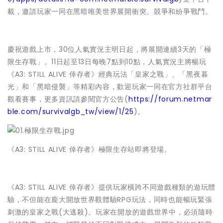
載，邀請玩家一同在黑暗唯美世界展開衝突、競爭和紛爭戰鬥。
慶祝遊戲上市，30位人氣實況主明日起，將展開連續3天的「極
限生存戰」。11日起至13日每晚7點到10點，人氣實況主將暢玩
《A3: STILL ALIVE 倖存者》經典玩法「皇家之戰」、「黑夜暮
光」和「黑暗侵襲」等精彩內容，歡迎玩家一同在官方社群平台
觀看賽事，更多資訊請參閱官方公告(
https://forum.netmar
ble.com/survivalgb_tw/view/1/25
)。
《A3: STILL ALIVE 倖存者》極限生存站即將登場。
《A3: STILL ALIVE 倖存者》提供玩家橫跨不同遊戲種類的遊玩體
驗，不但能在龐大開放世界觀體驗RPG玩法，同時也能暢玩緊張
刺激的皇家之戰(大逃殺)。玩家在開放的遊戲世界中，必須隨時