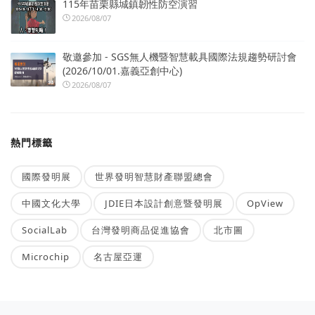
115年苗栗縣城鎮韌性防空演習
2026/08/07
敬邀參加 - SGS無人機暨智慧載具國際法規趨勢研討會
(2026/10/01.嘉義亞創中心)
2026/08/07
熱門標籤
國際發明展
世界發明智慧財產聯盟總會
中國文化大學
JDIE日本設計創意暨發明展
OpView
SocialLab
台灣發明商品促進協會
北市圖
Microchip
名古屋亞運