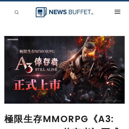
回到首頁
新聞稿分類
登入
刊登
極限生存MMORPG《A3: