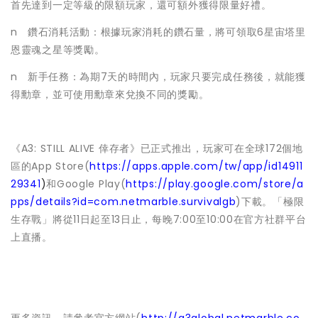
首先達到一定等級的限額玩家，還可額外獲得限量好禮。
n 鑽石消耗活動：根據玩家消耗的鑽石量，將可領取6星宙塔里
恩靈魂之星等獎勵。
n 新手任務：為期7天的時間內，玩家只要完成任務後，就能獲
得勳章，並可使用勳章來兌換不同的獎勵。
《A3: STILL ALIVE 倖存者》已正式推出，玩家可在全球172個地
區的App Store(
https://apps.apple.com/tw/app/id14911
29341
)
和Google Play(
https://play.google.com/store/a
pps/details?id=com.netmarble.survivalgb
)下載。「極限
生存戰」將從11日起至13日止，每晚7:00至10:00在官方社群平台
上直播。
更多資訊，請參考官方網站(
http://a3global.netmarble.co