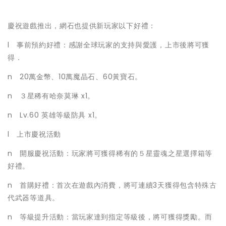
慶祝遊戲推出，網石也提供新玩家以下好禮：
l 事前預約好禮：感謝全球玩家的支持與愛護，上市後將可獲
得．
n 20萬金幣、10萬魔晶石、60黃寶石。
n ３星稀有哈奈莫琳 x1。
n Lv.60 英雄等級防具 x1。
l 上市慶祝活動
n 開服慶祝活動：玩家將可獲得稀有的５星靈魂之星選擇箱等
好禮。
n 首購好禮：首次在遊戲內消費，將可連續3天獲得包含特殊古
代武器等道具。
n 等級提升活動：當玩家達到指定等級後，將可獲得獎勵。而