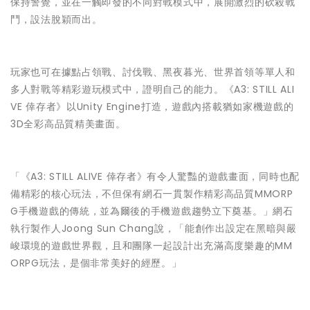
保持警覺，並在一觸即發的不同對戰模式中，展開激烈的砍殺戰
鬥，設法脫穎而出。
玩家也可在據點占領戰、討伐戰、黑夜暮光、世界首領等單人和
多人對戰等精彩遊玩模式中，證明自己的能力。《A3: STILL ALI
VE 倖存者》以Unity Engine打造，遊戲內搭載猶如家機遊戲的
3D全彩高品質精美畫面。
「《A3: STILL ALIVE 倖存者》有令人驚豔的遊戲畫面，同時也配
備精彩的核心玩法，不但保有網石一貫製作精彩高品質MMORP
G手機遊戲的傳統，並為爾後的手機遊戲趨勢立下奠基。」網石
執行製作人Joong Sun Chang說，「能創作出設定在黑暗與嚴
峻環境的遊戲世界觀，且和團隊一起設計出充滿高度樂趣的MM
ORPG玩法，是個非常美好的經歷。」