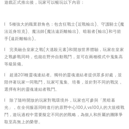
遊戲正式推出後，玩家可以暢玩以下內容：
l 5種強大的職業群角色：包含狂戰士(近戰輸出)、守護騎士(魔
法近身坦克)、魔法師(魔法遠距離輸出)、暗殺者(輸出)和弓箭
手(遠距離輸出)。
l 完美融合皇家之戰(大逃殺元素)和開放世界體驗，玩家在皇家
之戰參戰同時，也能在野外自動戰鬥，並可在兩種模式中蒐集高
等級裝備。
l 超過201種靈魂連結者。獨特的靈魂連結者提供眾多好處，並
陪伴著玩家一同戰鬥，玩家可蒐集、培養，並針對不同的戰況，
選擇有利的靈魂連結者戰鬥。
l 除了隨時開放的玩家對戰環境外，玩家也可參與「黑暗暮
光」，在全伺服器同時進行的原野中心100人vs100人的大規模戰
鬥，遊玩過程中需要擬定不同的的戰略，為個人和所屬的團隊爭
取至高無上的榮譽。