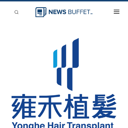
回到首頁
新聞稿分類
登入
刊登