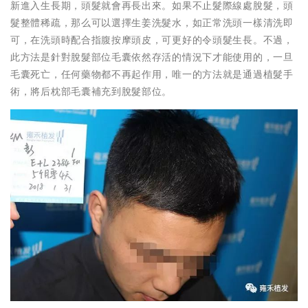
新進入生長期，頭髮就會再長出來。如果不止髮際線處脫髮，頭
髮整體稀疏，那么可以選擇生姜洗髮水，如正常洗頭一樣清洗即
可，在洗頭時配合指腹按摩頭皮，可更好的令頭髮生長。不過，
此方法是針對脫髮部位毛囊依然存活的情況下才能使用的，一旦
毛囊死亡，任何藥物都不再起作用，唯一的方法就是通過植髮手
術，將后枕部毛囊補充到脫髮部位。