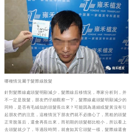
哪種情況屬于髮際線脫髮
針對髮際線處頭髮明顯減少，髮際線后移情況，專家分析到，并
不一定是脫髮，朋友們仔細觀察一下，髮際線處頭髮明顯減少的
同時，是否有毛絨似的頭髮長出來？可能因為過細或髮黃沒有引
起朋友們的注意，這種情況下朋友們就不必擔心了，黑粗的頭髮
正常脫落后，還會再長出來，而初期的頭髮都比較小，所以看上
去頭髮就少了，等過段時間，就會如其它頭髮一樣，髮際線還會