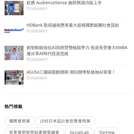
鎧應 AudienceSense 臉部辨識功能上市
2026/08/07
HDBank 取得越南歷來最大規模國際銀團社會貸款
2026/08/07
創智動能強化AI與經營雙軸競爭力 投資長受臺大EMBA
邀分享AI時代投資思維
2026/08/07
ASUSx三麗鷗耍酷聯萌 潮玩開學祭搶抱AI筆電！
2026/08/07
熱門標籤
國際發明展
JDIE日本設計創意暨發明展
世界發明智慧財產聯盟總會
SocialLab
OpView