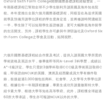
Oxford Sixth Form College開辦國際基礎課程經驗豐富，一
年期基礎課程已幫助全球不少學生順利升讀英國及海外知名院
校。本年度推出全新六個月國際基礎課程，同樣旨在為追求英國
就學及預備升讀學位課程的學生度身定造，並將修讀時間濃縮至
一半，學生除了可以短期學生簽證修讀，更可大幅降低海外留學
的生活開支。另外，課程學生亦可參與牛津辯論社及Oxford Six
th Form College之學會及活動，拓闊視野。
六個月國際基礎課程結合作業及考試，提供入讀英國大學所需的
學術資格及英語水平，修畢後即等同A-Level 3科學歷，成績以
A*-E級評定。學生只需於3個學科取得CCC級及學術英語取得C
級，即保證由NCUK的英國、澳洲及紐西蘭成員大學有條件取
錄，銜接超過3,000個包括商科、社會學、人文學等大學學位課
程。根據往年一年期課程數據，畢業生成功升讀曼徹斯特大學、
紐卡素大學、根德大學等知名高等學府。此外，課程獲全球超過
60所大學承認，學生亦可報讀NCUK以外的大學。