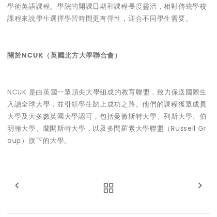
學術英語課程。學院的開課日期和課程長度靈活，相對傳統學校
課程來說學生選擇學習時間更有彈性，迎合不同學生需要。
關於NCUK（英國北方大學聯合會）
NCUK 是由英國一眾頂尖大學組成的教育聯盟，致力保送國際生
入讀全球大學，並引領學生踏上成功之路。他們的課程獲眾成員
大學及大多數英國大學認可，包括曼徹斯特大學、列斯大學、伯
明翰大學、蘭開斯特大學，以及多間羅素大學聯盟（Russell Gr
oup）旗下的大學。