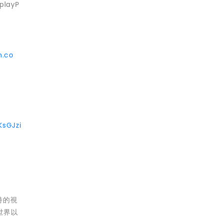
layP
n.co
KsGJzi
獨特的視
世界以