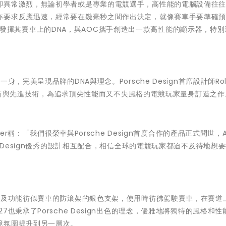
卻異常激烈，無論初學者或是專業的電競選手，高性能的電腦設備往
亦要求反應迅速，經常要在幾毫秒之間作出決定，就像賽車手要準確
sign發揮其賽車上的DNA，與AOC攜手創造出一款高性能的顯示器，特
完美呈現品牌的DNA與理念。Porsche Design首席設計師Rola
N的創新與先進技術，為追求頂尖性能而又不失風格的電競玩家量身訂造之
er稱：「我們很榮幸與Porsche Design首度合作的產品正式問世，
e Design優秀的設計相互配合，相信全球的電競玩家都迫不及待地想
狀及功能彷似賽車的防滾架的銀色支架，使用時彷彿駕駛賽車，在賽道
也秉承了Porsche Design出色的理念，優雅地將獨特的風格和性
境氛圍提升到另一層次。