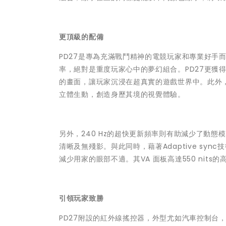
更頂級的配備
PD27是專為充滿戰鬥精神的電競玩家和專業好手而設計
率，絕對是重度玩家心中的夢幻組合。PD27更獲得VE
的畫面，讓玩家沉浸在超真實的遊戲世界中。此外，
立體生動，創造身歷其境的視覺體驗。
另外，240 Hz的超快更新頻率則有助減少了動態模糊（m
清晰及無殘影。與此同時，藉著Adaptive sync技
減少用家的眼部不適。其VA 面板高達550 nit
引領玩家致勝
PD27附設的紅外線搖控器，外型尤如汽車控制台