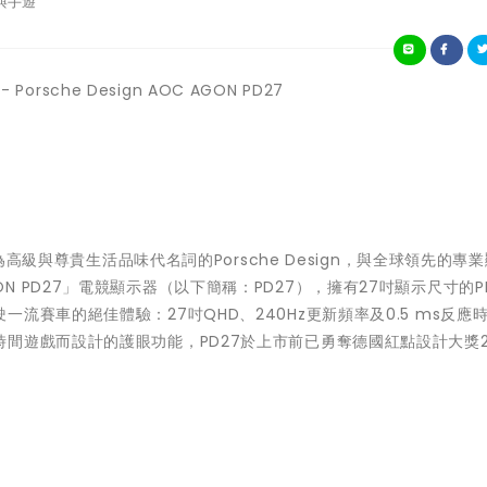
與手遊
orsche Design AOC AGON PD27
- 作為高級與尊貴生活品味代名詞的Porsche Design，與全球領先的專
 AGON PD27」電競顯示器（以下簡稱：PD27），擁有27吋顯示尺寸的P
流賽車的絕佳體驗：27吋QHD、240Hz更新頻率及0.5 ms反應
間遊戲而設計的護眼功能，PD27於上市前已勇奪德國紅點設計大獎2