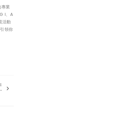
的專業
 I、A
競活動
將引領你
篇
.