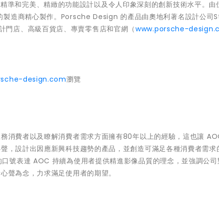
品都代表著精準和完美、精緻的功能設計以及令人印象深刻的創新技術水平。由
精心製作。Porsche Design 的產品由奧地利著名設計公司Stu
保時捷設計門店、高級百貨店、專賣零售店和官網（
www.porsche-design
rsche-design.com
瀏覽
務消費者以及瞭解消費者需求方面擁有80年以上的經驗，這也讓 AO
心聲，設計出因應新興科技趨勢的產品，並創造可滿足各種消費者需求
心出發」的口號表達 AOC 持續為使用者提供精進影像品質的理念，並強調公
者心聲為念，力求滿足使用者的期望。