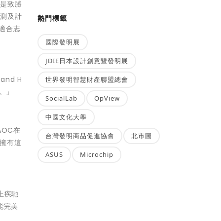
往是致勝
預測及計
熱門標籤
別適合志
國際發明展
JDIE日本設計創意暨發明展
nd H
世界發明智慧財產聯盟總會
作。」
SocialLab
OpView
中國文化大學
AOC在
台灣發明商品促進協會
北市圖
要擁有這
ASUS
Microchip
上疾馳
能完美