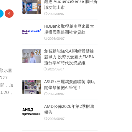
鎧應 AudienceSense 臉部辨
識功能上市
2026/08/07
HDBank 取得越南歷來最大
規模國際銀團社會貸款
2026/08/07
創智動能強化AI與經營雙軸
競爭力 投資長受臺大EMBA
邀分享AI時代投資思維
2026/08/07
業顯示器
D27，
ASUSx三麗鷗耍酷聯萌 潮玩
時間，加
開學祭搶抱AI筆電！
020，
2026/08/07
AMD公佈2026年第2季財務
報告
2026/08/07