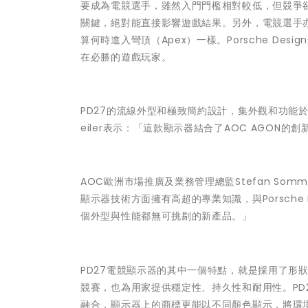
要成為電競選手，雖然入門門檻相對較低，但競爭
關鍵，絕對能直接影響遊戲結果。另外，電競選手
算何時進入彎頂（Apex）一樣。Porsche De
在必勝的遊戲玩家。
PD27的流線外型和極致簡約設計，集外觀和功能於一身，
eiler表示：「這款顯示器結合了AOC AGO
AOC歐洲市場推廣及業務管理總監Stefan Somm
顯示器技術方面擁有高超的專業知識，與Porsch
個外型與性能都無可挑剔的新產品。」
PD27電競顯示器的其中一個特點，就是採用了形
競賽，也為用家提供穩定性、持久性和耐用性。PD27
融合，顯示器上的商標更能以不同顏色顯示，將環