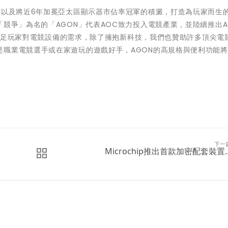
精以及將近6年加冕亞太區顯示器市佔率冠軍的積澱，打造為玩家而生
競爭」為名的「AGON」代表AOC致力投入電競產業，並陸續推出AG
方位滿足玩家對電競設備的需求，除了擁抱新科技，我們也贊助許多頂尖電
是職業電競選手或在家遊玩的遊戲好手，AGON的高規格與便利功能
下一
Microchip推出首款加密配套裝置..