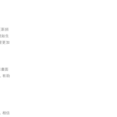
更新頻
栩如生
覺更加
保畫面
驗，有助
，相信