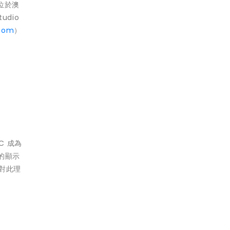
位於澳
dio
.com
）
C 成為
的顯示
司對此理