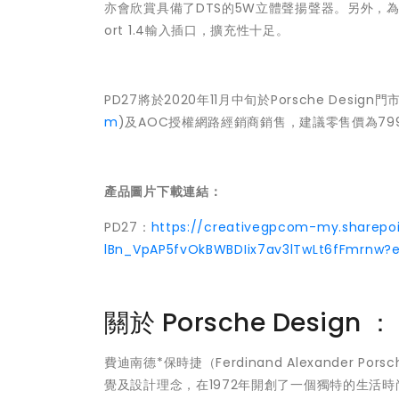
亦會欣賞具備了DTS的5W立體聲揚聲器。另外，為了方便
ort 1.4輸入插口，擴充性十足。
PD27將於2020年11月中旬於Porsche Design
m
)及AOC授權網路經銷商銷售，建議零售價為79
產品圖片下載連結：
PD27：
https://creativegpcom-my.sharepo
lBn_VpAP5fvOkBWBDIix7av3lTwLt6fFmrnw?
關於 Porsche Design ：
費迪南德*保時捷（Ferdinand Alexander 
覺及設計理念，在1972年開創了一個獨特的生活時尚