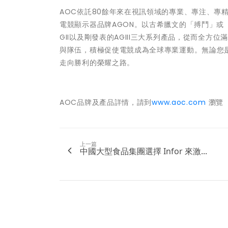
AOC依託80餘年來在視訊領域的專業、專注、專
電競顯示器品牌AGON。以古希臘文的「搏鬥」或「
GII以及剛發表的AGIII三大系列產品，從而全
與隊伍，積極促使電競成為全球專業運動。無論您
走向勝利的榮耀之路。
AOC品牌及產品詳情，請到
www.aoc.com
瀏覽
上一篇
中國大型食品集團選擇 Infor 來激...