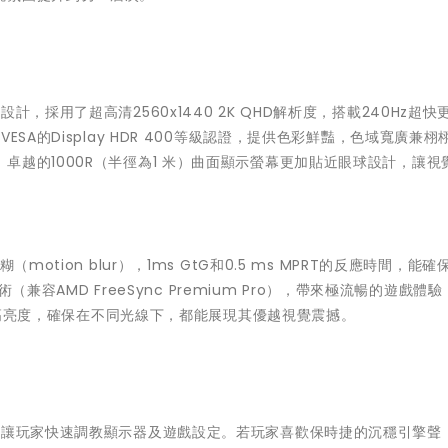
，採用了超高清2560x1440 2K QHD解析度，搭載240Hz超快
SA的Display HDR 400等級認證，提供色彩鮮豔，色域寬廣兼栩
卓越的1000R（半徑為1 米）曲面顯示螢幕更加貼近眼球設計，讓視
otion blur），1ms GtG和0.5 ms MPRT的反應時間，能確
術（兼容AMD FreeSync Premium Pro），帶來極流暢的遊戲體
s的高亮度，確保在不同光線下，都能展現其優越視覺震撼。
，讓玩家快速調教顯示器及遊戲設定。若玩家喜歡保時捷的沉穩引擎聲