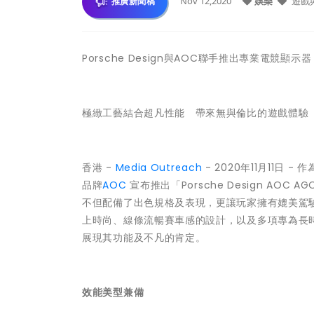
Nov 12,2020
娛樂
遊戲
推廣新聞稿
Porsche Design與AOC聯手推出專業電競顯示器 - P
極緻工藝結合超凡性能 帶來無與倫比的遊戲體驗
香港 -
Media Outreach
- 2020年11月11日 
品牌
AOC
宣布推出「Porsche Design AOC
不但配備了出色規格及表現，更讓玩家擁有媲美駕駛一
上時尚、線條流暢賽車感的設計，以及多項專為長時
展現其功能及不凡的肯定。
效能美型兼備