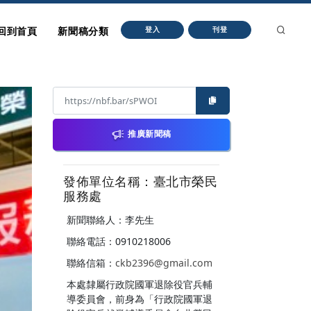
回到首頁
新聞稿分類
登入
刊登
推廣新聞稿
發佈單位名稱：臺北市榮民
服務處
新聞聯絡人：李先生
聯絡電話：0910218006
聯絡信箱：
ckb2396@gmail.com
本處隸屬行政院國軍退除役官兵輔
導委員會，前身為「行政院國軍退