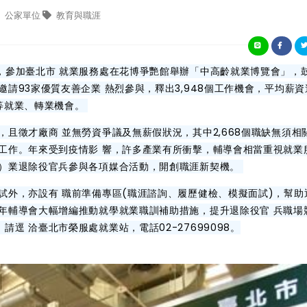
公家單位
教育與職涯
，參加臺北市 就業服務處在花博爭艷館舉辦「中高齡就業博覽會」，
請93家優質友善企業 熱烈參與，釋出3,948個工作機會，平均薪資
等就業、轉業機會。
且徵才廠商 並無勞資爭議及無薪假狀況，其中2,668個職缺無須相
工作。年來受到疫情影 響，許多產業有所衝擊，輔導會相當重視就業
轉）業退除役官兵參與各項媒合活動，開創職涯新契機。
外，亦設有 職前準備專區(職涯諮詢、履歷健檢、模擬面試)，幫助
年輔導會大幅增編推動就學就業職訓補助措施，提升退除役官 兵職場
逕 洽臺北市榮服處就業站，電話02-27699098。