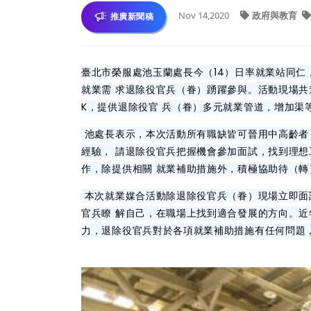
Nov 14,2020
政府與教育
推廣新聞稿
臺北市榮服處池玉蘭處長今（14）日率就業站同仁
就業需 求退除役官兵（眷）踴躍參與。活動現場共邀
K，提供退除役官 兵（眷）多元就業管道，增加渠
池處長表示，本次活動所有職缺皆可晉用中高齡者，
經驗， 請退除役官兵把握機會參加面試，找到理想
作，除提供相關 就業補助措施外，積極協助待（
本次就業媒合活動除退除役官兵（眷）現場立即面試
官兵瞭 解自己，在職場上找到適合發展的方向。近
力，退除役官兵對於各項就業補助措施有任何問題，請