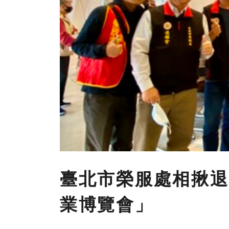
臺北市榮服處相揪退
業博覽會」