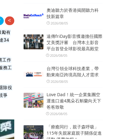
奧迪聽力於香港揭開聽力科
技新篇章
2026/08/05
鼓勵有
遠傳friDay影音獲邀擔任國際
達34
艾美獎評審 台灣本土影音
平台首登全球影視最高殿堂
2026/08/05
關工作
服務工
台灣引領全球科技產業，帶
動東南亞跨境高階人才需求
2026/08/05
退除役
Love Dad！統一企業集團空
競爭
運進口逾4萬朵石斛蘭向天下
爸爸致敬
2026/08/05
「療癒同行，親子森呼吸」
115年失親家庭親子關係促進