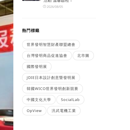
活動 溫馨啟程！
2026/08/05
熱門標籤
世界發明智慧財產聯盟總會
台灣發明商品促進協會
北市圖
國際發明展
JDIE日本設計創意暨發明展
韓國WICO世界發明創新競賽
中國文化大學
SocialLab
OpView
汎武電機工業