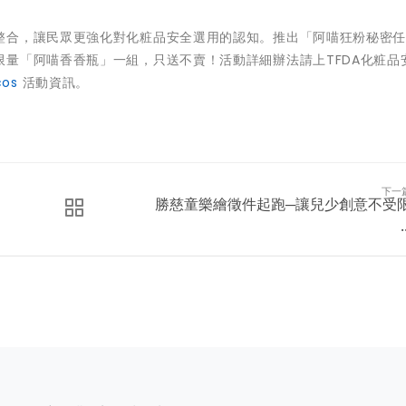
整合，讓民眾更強化對化粧品安全選用的認知。推出「阿喵狂粉秘密
量「阿喵香香瓶」一組，只送不賣！活動詳細辦法請上TFDA化粧品
cos
活動資訊。
下一
勝慈童樂繪徵件起跑─讓兒少創意不受
.