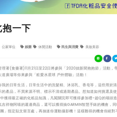
北抱一下
公家單位
娛樂
休閒活動
民生與消費
美妝美容
署(食藥署)11月21日至22日將參與「2020妞新聞抱抱節」活動，
大道廣場等你來參與「粧愛水星球 戶外體驗」活動！
你我的日常生活，日常生活中的洗髮精、沐浴乳、香皂等，這些用於
示的產品，不買來源不明、標示不清或過期產品。想知道如何挑選及
關中獲得最正確的化粧品知識，凡闖關完即可獲得參加禮-超Q的喵頭
吉祥物阿喵的週邊商品，還可以獲得抽GARMIN智慧手錶的機會，同
絲團」指定貼文留言處，再抽迷你運動攝影機！這樣難得的機會你絕對