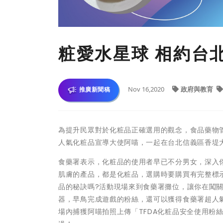
粧愛水星球 相約台
Nov 16,2020
政府與教育
推廣新聞稿
為提升民眾對於化粧品正確選用的觀念，食品藥物管理
人氣化粧品宣導大使阿喵，一起在台北信義區香堤
食藥署表示，化粧品的使用者早已不分男女，深入
肌膚的產品，都是化粧品，選購時要購買有完整標
品的秘訣嗎?活動現場來到食藥署攤位，讓你在闖
器，早鳥完成遊戲的粉絲，還可以獲得食藥署超人氣
場內捕獲阿喵拍照上傳「TFDA化粧品安全使用粉