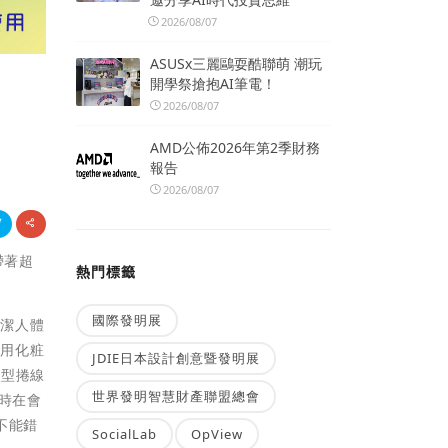
2026/08/07
ASUSx三麗鷗耍酷聯萌 潮玩
開學祭搶抱AI筆電！
2026/08/07
AMD公佈2026年第2季財務
報告
2026/08/07
帶著超
熱門標籤
國際發明展
清潔人體
使用化粧
JDIE日本設計創意暨發明展
造型捲線
世界發明智慧財產聯盟總會
時在會
不能錯
SocialLab
OpView