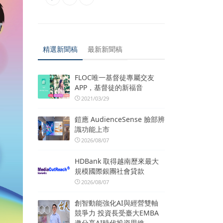
精選新聞稿
最新新聞稿
FLOC唯一基督徒專屬交友
APP，基督徒的新福音
2021/03/29
鎧應 AudienceSense 臉部辨
識功能上市
2026/08/07
HDBank 取得越南歷來最大
規模國際銀團社會貸款
2026/08/07
創智動能強化AI與經營雙軸
競爭力 投資長受臺大EMBA
邀分享AI時代投資思維