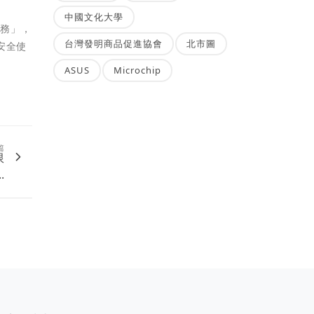
中國文化大學
任務」，
台灣發明商品促進協會
北市圖
安全使
ASUS
Microchip
篇
限
..