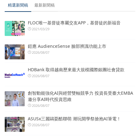
精選新聞稿
最新新聞稿
FLOC唯一基督徒專屬交友APP，基督徒的新福音
2021/03/29
鎧應 AudienceSense 臉部辨識功能上市
2026/08/07
HDBank 取得越南歷來最大規模國際銀團社會貸款
2026/08/07
創智動能強化AI與經營雙軸競爭力 投資長受臺大EMBA
邀分享AI時代投資思維
2026/08/07
ASUSx三麗鷗耍酷聯萌 潮玩開學祭搶抱AI筆電！
2026/08/07