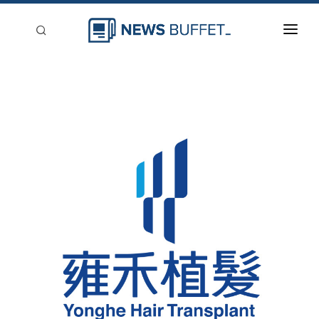
回到首頁
新聞稿分類
登入
刊登