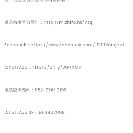
雍禾植发官方网址：http://m.zhifa.hk/?sq
Facebook：https://www.facebook.com/1999Yonghe/
WhatsApp：https://bit.ly/2WzlfMv
电话查询预约：852-9561 0196
WhatsApp ID：18664379951