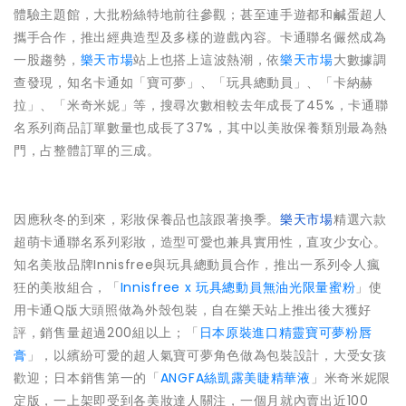
體驗主題館，大批粉絲特地前往參觀；甚至連手遊都和鹹蛋超人
攜手合作，推出經典造型及多樣的遊戲內容。卡通聯名儼然成為
一股趨勢，
樂天市場
站上也搭上這波熱潮，依
樂天市場
大數據調
查發現，知名卡通如「寶可夢」、「玩具總動員」、「卡納赫
拉」、「米奇米妮」等，搜尋次數相較去年成長了45%，卡通聯
名系列商品訂單數量也成長了37%，其中以美妝保養類別最為熱
門，占整體訂單的三成。
因應秋冬的到來，彩妝保養品也該跟著換季。
樂天市場
精選六款
超萌卡通聯名系列彩妝，造型可愛也兼具實用性，直攻少女心。
知名美妝品牌Innisfree與玩具總動員合作，推出一系列令人瘋
狂的美妝組合，「
Innisfree x 玩具總動員無油光限量蜜粉
」使
用卡通Q版大頭照做為外殼包裝，自在樂天站上推出後大獲好
評，銷售量超過200組以上；「
日本原裝進口精靈寶可夢粉唇
膏
」，以繽紛可愛的超人氣寶可夢角色做為包裝設計，大受女孩
歡迎；日本銷售第一的「
ANGFA絲凱露美睫精華液
」米奇米妮限
定版，一上架即受到各美妝達人關注，一個月就內賣出近100