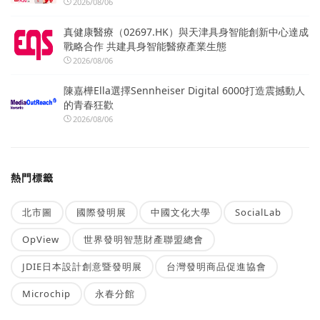
2026/08/06
真健康醫療（02697.HK）與天津具身智能創新中心達成
戰略合作 共建具身智能醫療產業生態
2026/08/06
陳嘉樺Ella選擇Sennheiser Digital 6000打造震撼動人
的青春狂歡
2026/08/06
熱門標籤
北市圖
國際發明展
中國文化大學
SocialLab
OpView
世界發明智慧財產聯盟總會
JDIE日本設計創意暨發明展
台灣發明商品促進協會
Microchip
永春分館