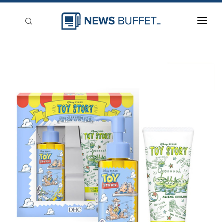
回到首頁
新聞稿分類
登入
刊登