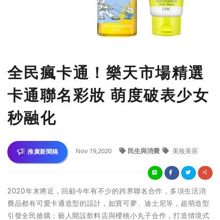
全民瘋卡通！樂天市場精選
卡通聯名彩妝 萌度破表少女
秒融化
Nov 19,2020
民生與消費
美妝美容
推廣新聞稿
2020年末將近，回顧今年有不少的跨界聯名合作，多項生活消
費品都有可愛卡通造型的設計，如寶可夢、迪士尼等，超萌造型
引發全民搶購；藝人開設飲料店與櫻桃小丸子合作，打造情境式