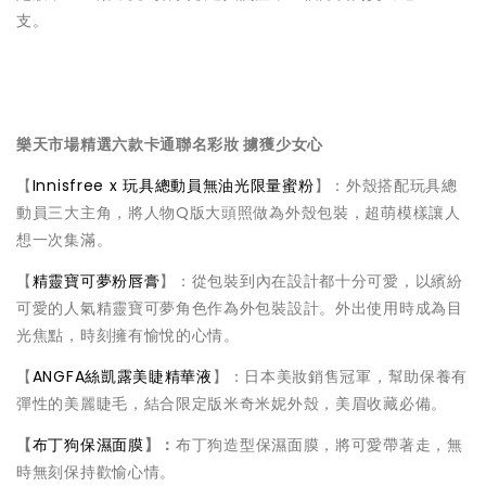
支。
樂天市場精選六款卡通聯名彩妝 擄獲少女心
【
Innisfree x 玩具總動員無油光限量蜜粉
】：外殼搭配玩具總
動員三大主角，將人物Q版大頭照做為外殼包裝，超萌模樣讓人
想一次集滿。
【
精靈寶可夢粉唇膏
】：從包裝到內在設計都十分可愛，以繽紛
可愛的人氣精靈寶可夢角色作為外包裝設計。外出使用時成為目
光焦點，時刻擁有愉悅的心情。
【
ANGFA絲凱露美睫精華液
】：日本美妝銷售冠軍，幫助保養有
彈性的美麗睫毛，結合限定版米奇米妮外殼，美眉收藏必備。
【
布丁狗保濕面膜
】：
布丁狗造型保濕面膜，將可愛帶著走，無
時無刻保持歡愉心情。