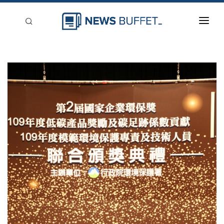
回到首頁
新聞稿分類
登入
刊登