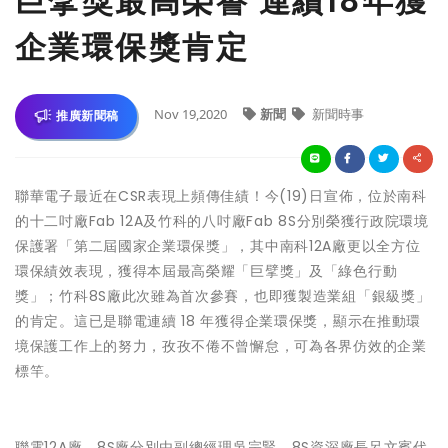
巨擘獎最高榮譽 連續18年獲
企業環保獎肯定
Nov 19,2020
新聞
新聞時事
推廣新聞稿
聯華電子最近在CSR表現上頻傳佳績！今(19)日宣佈，位於南科
的十二吋廠Fab 12A及竹科的八吋廠Fab 8S分別榮獲行政院環境
保護署「第二屆國家企業環保獎」，其中南科12A廠更以全方位
環保績效表現，獲得本屆最高榮耀「巨擘獎」及「綠色行動
獎」；竹科8S廠此次雖為首次參賽，也即獲製造業組「銀級獎」
的肯定。這已是聯電連續 18 年獲得企業環保獎，顯示在推動環
境保護工作上的努力，孜孜不倦不曾懈怠，可為各界仿效的企業
標竿。
聯電12A廠、8S廠分別由副總經理吳宗賢、8S資深廠長呂文賓代