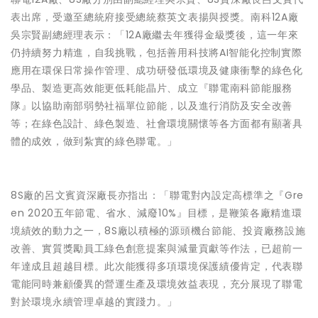
表出席，受邀至總統府接受總統蔡英文表揚與授獎。南科12A廠
吳宗賢副總經理表示：「12A廠繼去年獲得金級獎後，這一年來
仍持續努力精進，自我挑戰，包括善用科技將AI智能化控制實際
應用在環保日常操作管理、成功研發低環境及健康衝擊的綠色化
學品、製造更高效能更低耗能晶片、成立『聯電南科節能服務
隊』以協助南部弱勢社福單位節能，以及進行消防及安全改善
等；在綠色設計、綠色製造、社會環境關懷等各方面都有顯著具
體的成效，做到紮實的綠色聯電。」
8S廠的呂文賓資深廠長亦指出：「聯電對內設定高標準之『Gre
en 2020五年節電、省水、減廢10%』目標，是鞭策各廠精進環
境績效的動力之一，8S廠以積極的源頭機台節能、投資廠務設施
改善、實質獎勵員工綠色創意提案與減量貢獻等作法，已超前一
年達成且超越目標。此次能獲得多項環境保護績優肯定，代表聯
電能同時兼顧優異的營運生產及環境效益表現，充分展現了聯電
對於環境永續管理卓越的實踐力。」