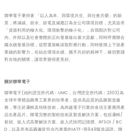
聯華電子秉持著 「以人為本、與環境共生、與社會共榮」的願
景，將減碳、節水、節電及減廢訂為全公司環境目標，尤其追求
「資源利用的極大化、環境衝擊的極小化」，自我期許對公司
內、外部以及社會整體的正向發展做出最大貢獻，同時呼應聯合
國永續發展目標，從營運策略採取對應行動，同時發揮上下游產
業鏈的影響力，在結合環境永續、攜手共好的精神下，確切實踐
對在地的關懷，讓世界變得更美好。
關於聯華電子
聯華電子(紐約證交所代碼：UMC，台灣證交所代碼：2303)為
全球半導體晶圓專工業界的領導者，提供高品質的晶圓製造服
務，專注於邏輯及特殊技術，為跨越電子行業的各項主要應用產
品生產晶片。聯電完整的製程技術及製造解決方案，包括邏輯/
射頻、嵌入式高壓解決方案、嵌入式快閃記憶體、RFSOI / BC
D，以及所有晶圓廠皆符合汽車業的IATF-16949製造認證。聯