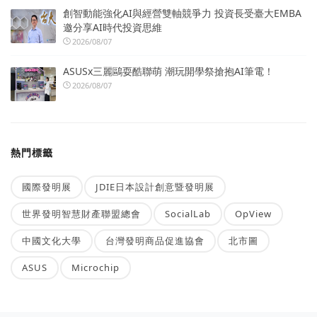
創智動能強化AI與經營雙軸競爭力 投資長受臺大EMBA
邀分享AI時代投資思維
2026/08/07
ASUSx三麗鷗耍酷聯萌 潮玩開學祭搶抱AI筆電！
2026/08/07
熱門標籤
國際發明展
JDIE日本設計創意暨發明展
世界發明智慧財產聯盟總會
SocialLab
OpView
中國文化大學
台灣發明商品促進協會
北市圖
ASUS
Microchip