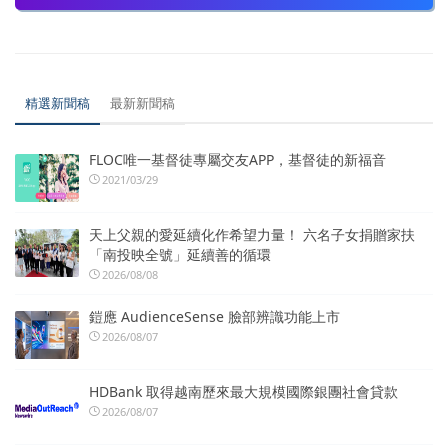
精選新聞稿
最新新聞稿
FLOC唯一基督徒專屬交友APP，基督徒的新福音
2021/03/29
天上父親的愛延續化作希望力量！ 六名子女捐贈家扶
「南投映全號」延續善的循環
2026/08/08
鎧應 AudienceSense 臉部辨識功能上市
2026/08/07
HDBank 取得越南歷來最大規模國際銀團社會貸款
2026/08/07