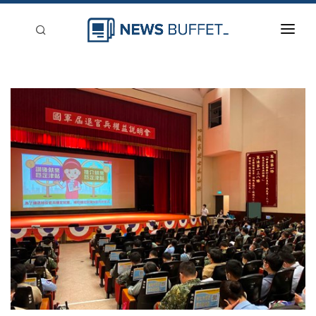
回到首頁
新聞稿分類
登入
刊登