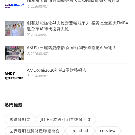
HDBank 取得越南歷來最大規模國際銀團社會貸款
2026/08/07
創智動能強化AI與經營雙軸競爭力 投資長受臺大EMBA
邀分享AI時代投資思維
2026/08/07
ASUSx三麗鷗耍酷聯萌 潮玩開學祭搶抱AI筆電！
2026/08/07
AMD公佈2026年第2季財務報告
2026/08/07
熱門標籤
國際發明展
JDIE日本設計創意暨發明展
世界發明智慧財產聯盟總會
SocialLab
OpView