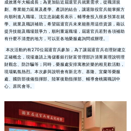
成效逐年大幅成長；為更加貼近屆退官兵就業需求，從職涯規
劃、專業能力延展及產學、產訓的結合，讓退除役官兵能掌握方
向順利進入職場。沈立忠副處長表示，輔導會投入很多預算在就
學、就業及職訓補助，希望屆退官兵未來能善用這些資源，藉以
提升技能及職場競爭力，順利重返職場，屆退官兵若對各項補助
有什麼不清楚的地方，可以至各地榮服處詢問或辦理。
本次活動約有270位屆退官兵參加，為了讓屆退官兵在理財建立
正確概念，現場邀請上海儲蓄銀行財富管理部許清菁襄理說明理
財觀念、防詐騙等；同時，榮服處安排寓教於樂的相見歡活動，
現場氣氛熱烈。本次參與說明會有新北市、基隆、宜蘭等榮服
處、國防部後備指揮部、陸軍後勤指揮部、輔導會桃園職訓中
心、原民會等。