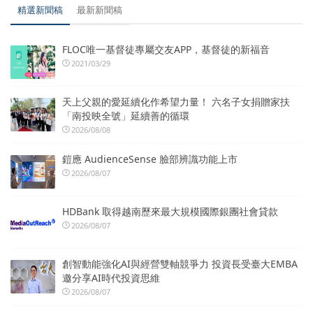
精選新聞稿
最新新聞稿
FLOC唯一基督徒專屬交友APP，基督徒的新福音
2021/03/29
天上父親的愛延續化作希望力量！ 六名子女捐贈家扶
「南投映全號」延續善的循環
2026/08/08
鎧應 AudienceSense 臉部辨識功能上市
2026/08/07
HDBank 取得越南歷來最大規模國際銀團社會貸款
2026/08/07
創智動能強化AI與經營雙軸競爭力 投資長受臺大EMBA
邀分享AI時代投資思維
2026/08/07