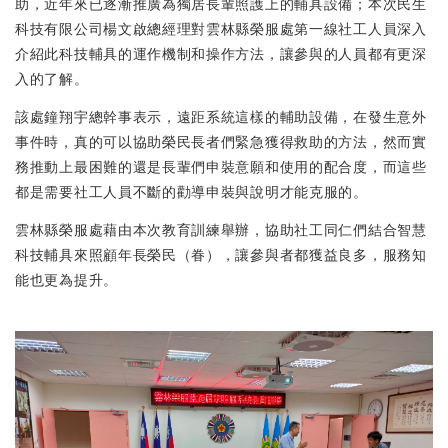
助，近年來已逐漸推廣為獨居長輩照護上的輔具設備；本次民生
科技有限公司楊文啟總經理對雲林縣榮服處第一線社工人員深入
介紹此科技輔具的運作機制和操作方法，讓參與的人員都有更深
入的了解。
該處鐘翔宇總幹事表示，遠距系統這樣的輔助設備，在發生意外
事件時，真的可以協助榮民長者們緊急獲得救助的方法，然而實
務推動上最困難的還是長輩們申裝意願和使用的配合度，而這些
都是需要社工人員不斷的勸導申裝與說明才能克服的。
雲林縣榮服處藉由本次教育訓練舉辦，協助社工同仁們結合智慧
科技輔具來照顧年長榮民（眷），讓參與者都獲益良多，服務知
能也更為提升。