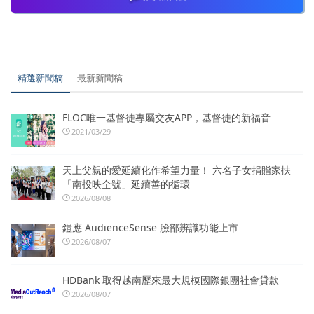
精選新聞稿
最新新聞稿
FLOC唯一基督徒專屬交友APP，基督徒的新福音
2021/03/29
天上父親的愛延續化作希望力量！ 六名子女捐贈家扶
「南投映全號」延續善的循環
2026/08/08
鎧應 AudienceSense 臉部辨識功能上市
2026/08/07
HDBank 取得越南歷來最大規模國際銀團社會貸款
2026/08/07