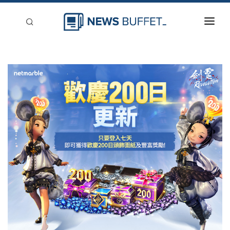
回到首頁
新聞稿分類
登入
刊登