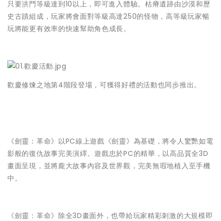
只要洪門等級達到10以上，即可進入體驗。枯瘠遺跡由沙漠和歷
史古蹟組成，玩家將會面對等級高達250的怪物，高等級玩家暢
玩將能更有效率的快速幫助角色成長。
歡慶修煉之地第4階段登場，可獲得好禮的活動也同步推出。
《劍靈：革命》以PC線上遊戲《劍靈》為基礎，將令人驚艷如電
影般的復仇故事完美演繹。遊戲忠於PC的精華，以高品質全3D
畫面呈現，並將龐大故事內容及世界觀，完美無瑕地植入至手機
中。
《劍靈：革命》除全3D畫面外，也帶給玩家精彩刺激的大規模即