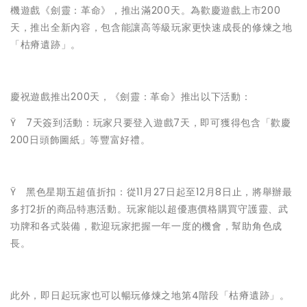
機遊戲《劍靈：革命》，推出滿200天。為歡慶遊戲上市200
天，推出全新內容，包含能讓高等級玩家更快速成長的修煉之地
「枯瘠遺跡」。
慶祝遊戲推出200天，《劍靈：革命》推出以下活動：
Ÿ 7天簽到活動：玩家只要登入遊戲7天，即可獲得包含「歡慶
200日頭飾圖紙」等豐富好禮。
Ÿ 黑色星期五超值折扣：從11月27日起至12月8日止，將舉辦最
多打2折的商品特惠活動。玩家能以超優惠價格購買守護靈、武
功牌和各式裝備，歡迎玩家把握一年一度的機會，幫助角色成
長。
此外，即日起玩家也可以暢玩修煉之地第4階段「枯瘠遺跡」。