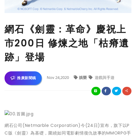
網石《劍靈：革命》慶祝上
市200日 修煉之地「枯瘠遺
跡」登場
Nov 24,2020
娛樂
遊戲與手遊
推廣新聞稿
網石公司(Netmarble Corporation)今(24日)宣布，旗下以P
C版《劍靈》為基礎，圍繞如同電影劇情復仇故事的MMORPG手