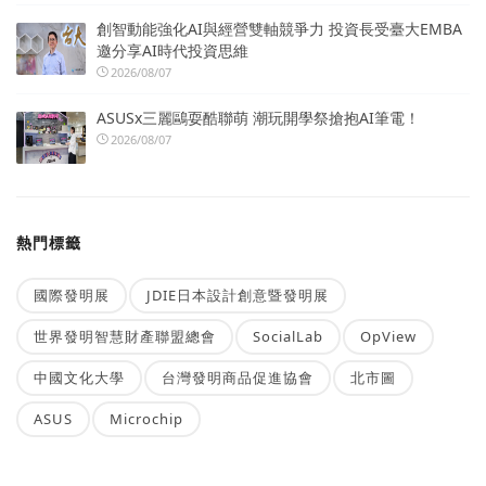
創智動能強化AI與經營雙軸競爭力 投資長受臺大EMBA
邀分享AI時代投資思維
2026/08/07
ASUSx三麗鷗耍酷聯萌 潮玩開學祭搶抱AI筆電！
2026/08/07
熱門標籤
國際發明展
JDIE日本設計創意暨發明展
世界發明智慧財產聯盟總會
SocialLab
OpView
中國文化大學
台灣發明商品促進協會
北市圖
ASUS
Microchip