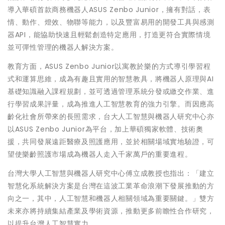
導入華碩首款商務機器人ASUS Zenbo Junior，擁有對話，表
情、動作、燈效、物聯等能力，以及豐富易用的開發工具與感測
器API，能協助快速且輕鬆創造特定應用，打造更符合實際情境
並可彈性管理的機器人解決方案。
教育方面，ASUS Zenbo Junior以寓教於樂的方式導引學習程
式和運算思維，成為有趣且實用的智慧教具，將機器人原理與AI
基礎知識融入課程規劃，並可透過管理系統分發或繳交作業、進
行學習成果評量，成為推進人工智慧教育的強力引擎。而因應高
齡化社會所帶來的長照需求，台大人工智慧與機器人研究中心亦
以ASUS Zenbo Junior為平台，加上華碩獨家軟體、技術奧
援，共同發展遠距醫療及照護應用，並於相關場域實地驗證，可
望使樂齡照護市場成為機器人走入千家萬戶的重要進程。
台灣大學人工智慧與機器人研究中心傅立成教授也指出：「建立
智慧化系統解決方案是台灣在這波工業革命浪潮下發展推動的方
向之一，其中，人工智慧和機器人相關領域為重要關鍵。」雙方
未來亦將持續集結產業及學術資源，推動更多前瞻性合作研究，
以提升台灣人工智慧實力。