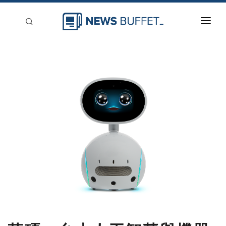
回到首頁
新聞稿分類
登入
刊登