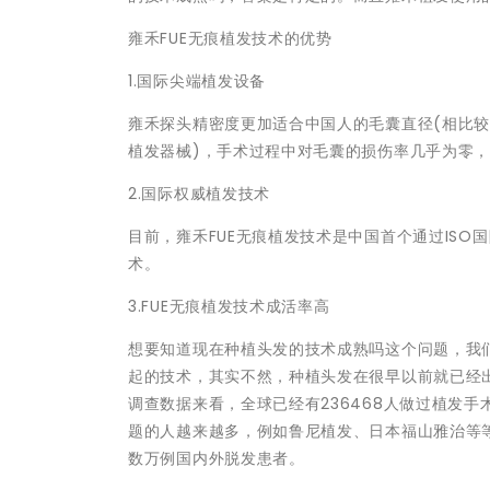
雍禾FUE无痕植发技术的优势
1.国际尖端植发设备
雍禾探头精密度更加适合中国人的毛囊直径(相比
植发器械)，手术过程中对毛囊的损伤率几乎为零
2.国际权威植发技术
目前，雍禾FUE无痕植发技术是中国首个通过ISO
术。
3.FUE无痕植发技术成活率高
想要知道现在种植头发的技术成熟吗这个问题，我
起的技术，其实不然，种植头发在很早以前就已经出现
调查数据来看，全球已经有236468人做过植发
题的人越来越多，例如鲁尼植发、日本福山雅治等等
数万例国内外脱发患者。