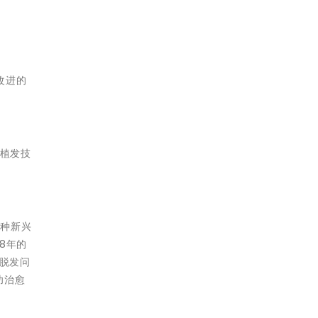
改进的
的植发技
一种新兴
8年的
决脱发问
功治愈