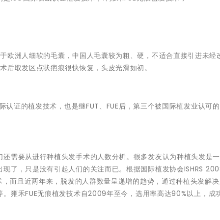
较于欧洲人细软的毛囊，中国人毛囊较为粗、硬，不适合直接引进未经
，术后取发区点状疤痕很快恢复，头皮光滑如初。
国际认证的植发技术，也是继FUT、FUE后，第三个被国际植发业认可
们还需要从进行种植头发手术的人数分析。很多发友认为种植头发是
了，只是没有引起人们的关注而已。根据国际植发协会ISHRS 200
手术，而且近两年来，脱发的人群数量呈递增的趋势，通过种植头发解
。雍禾FUE无痕植发技术自2009年至今，选用率高达90%以上，成