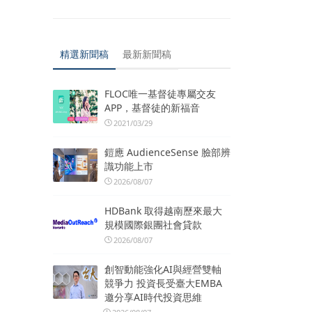
精選新聞稿
最新新聞稿
FLOC唯一基督徒專屬交友
APP，基督徒的新福音
2021/03/29
鎧應 AudienceSense 臉部辨
識功能上市
2026/08/07
HDBank 取得越南歷來最大
規模國際銀團社會貸款
2026/08/07
創智動能強化AI與經營雙軸
競爭力 投資長受臺大EMBA
邀分享AI時代投資思維