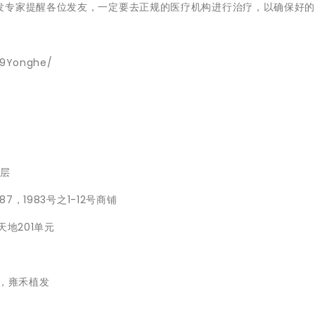
发专家提醒各位发友，一定要去正规的医疗机构进行治疗，以确保好
99Yonghe/
2层
7，1983号之1-12号商铺
地201单元
楼
院，雍禾植发