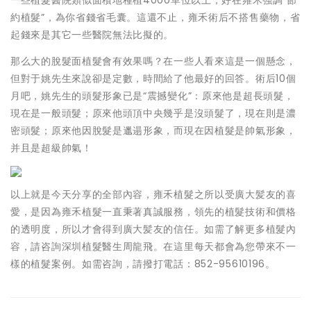
一些植髮醫院類似面積地種植4000單位以上，好在雍禾強調“節
約植髮”，為你省錢省毛囊。這還不止，雍禾術后不搭售藥物，省
起錢來是其它一些醫院無法比擬的。
那么大的脫髮面植髮會有效果嗎？在一些人看來這是一個懸念，
但對于姚先生來說卻是定數，時間給了他最好的回答。術后10個
月吧，姚先生的頭髮形象已是“震撼變化”：原來他是超長頭髮，
現在是一般頭髮；原來他頭頂中央幾乎是沒頭髮了，現在則是濃
密頭髮；原來他因脫髮是邋遢形象，而現在因植髮是帥氣形象，
并且是超級帥氣！
以上就是今天分享的全部內容，雍禾植髮之所以受廣大髪友的喜
愛，是因為雍禾植髮一直秉著真誠服務，領先的植髮技術和價格
的透明度，所以才會得到廣大髪友的信任。如需了解更多植髮內
容，請咨詢深圳植髮醫生周龍飛。在這里每天都會為您帶來不一
樣的植髮案例。如需咨詢，請撥打電話：852-95610196。