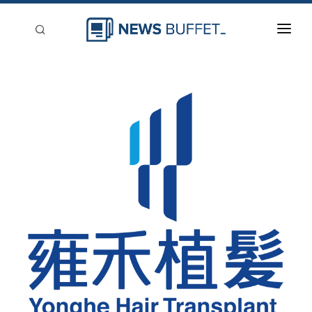
回到首頁
新聞稿分類
登入
刊登