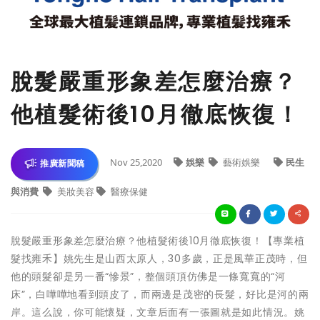
脫髮嚴重形象差怎麼治療？
他植髮術後10月徹底恢復！
Nov 25,2020
娛樂
藝術娛樂
民生
推廣新聞稿
與消費
美妝美容
醫療保健
脫髮嚴重形象差怎麼治療？他植髮術後10月徹底恢復！【專業植
髮找雍禾】姚先生是山西太原人，30多歲，正是風華正茂時，但
他的頭髮卻是另一番“慘景”，整個頭頂仿佛是一條寬寬的“河
床”，白嘩嘩地看到頭皮了，而兩邊是茂密的長髮，好比是河的兩
岸。這么說，你可能懷疑，文章后面有一張圖就是如此情況。姚