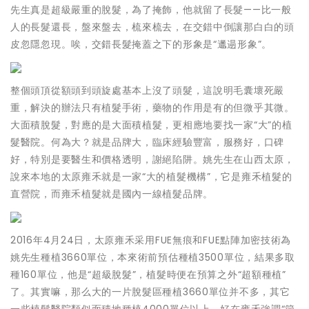
先生真是超級嚴重的脫髮，為了掩飾，他就留了長髮——比一般
人的長髮還長，盤來盤去，梳來梳去，在交錯中倒讓那白白的頭
皮忽隱忽現。唉，交錯長髮掩蓋之下的形象是“邋遢形象”。
整個頭頂從額頭到頭旋處基本上沒了頭髮，這說明毛囊壞死嚴
重，解決的辦法只有植髮手術，藥物的作用是有的但微乎其微。
大面積脫髮，對應的是大面積植髮，更相應地要找一家“大”的植
髮醫院。何為大？就是品牌大，臨床經驗豐富，服務好，口碑
好，特別是要醫生和價格透明，謝絕陷阱。姚先生在山西太原，
說來本地的太原雍禾就是一家“大的植髮機構”，它是雍禾植髮的
直營院，而雍禾植髮就是國內一線植髮品牌。
2016年4月24日，太原雍禾采用FUE無痕和FUE點陣加密技術為
姚先生種植3660單位，本來術前預估種植3500單位，結果多取
種160單位，他是“超級脫髮”，植髮時便在預算之外“超額種植”
了。其實嘛，那么大的一片脫髮區種植3660單位并不多，其它