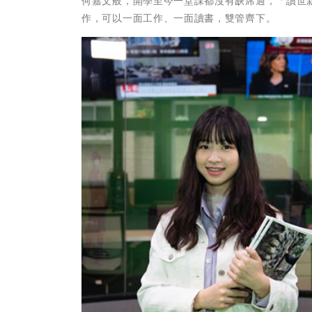
何嘉文般，開學至今一堂課都沒有缺席過，「讀世
作，可以一面工作、一面讀書，雙管齊下。