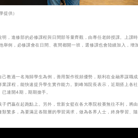
學提供）
明，進修部的必修課程與日間部等量齊觀，由專任老師授課。上課時
，他舉例，必修課會在日間、夜間都開一班，選修課也會陸續加入，增
。
己教過一名海歸學生為例，善用製作視頻優勢，順利在金融界謀職成
專業課程，能快速提升學生實作能力。劉峰旭院長表示，近期搭上各
，已連開4期，期期搶手。
孩子們贏在起跑點上。另外，世新女籃在各大專院校賽無往不利，將
種類繁多，為要滿足各階層的學習渴求，做為各界人士，終身學習、