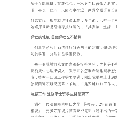
碩士在職專班，背著包包，分秒必爭快步進入教室
碩一專班，僅有一天因有事早退，到課率幾乎百分
何嘉文說，很早就進社會工作，多年來，心裡一直
她選擇世新是經過專挑細選的，「其實第一堂課一
課程接地氣 理論課程也不枯燥
何嘉文形容世新的課很符合自己的需求，學習理論
氣的學習十分能引發學習興趣。
每一個課對何嘉文而言都是挺特別的，尤其是心理
授從廣告心理學切入，教導可以怎麼看透消費者想
憶，曾有一回因工作需要早退，剛出電梯馬上連網
教授回過頭發現螢幕上的她，打趣要她好好工作去
兼顧工作 進修學士班學生雙管齊下
還有一位演藝圈的明日之星─莊凌芸，2年前參加
相愛」，更獲好萊塢片商青睞成電影《說不出的告