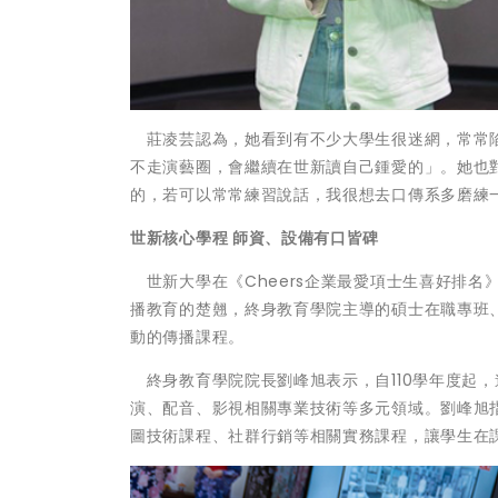
莊凌芸認為，她看到有不少大學生很迷網，常常陷
不走演藝圈，會繼續在世新讀自己鍾愛的」。她也
的，若可以常常練習說話，我很想去口傳系多磨練
世新核心學程 師資、設備有口皆碑
世新大學在《Cheers企業最愛項士生喜好排名
播教育的楚翹，終身教育學院主導的碩士在職專班
動的傳播課程。
終身教育學院院長劉峰旭表示，自110學年度起
演、配音、影視相關專業技術等多元領域。劉峰旭
圖技術課程、社群行銷等相關實務課程，讓學生在