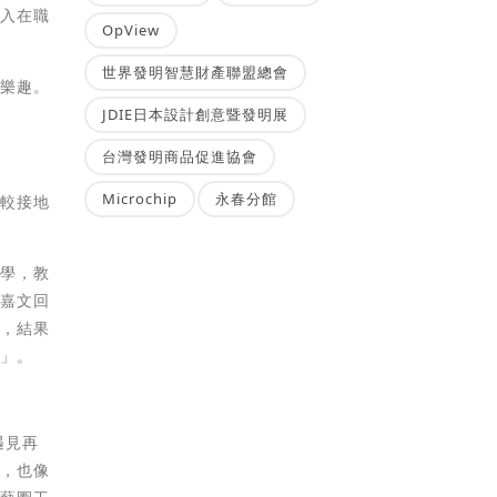
進入在職
OpView
世界發明智慧財產聯盟總會
的樂趣。
JDIE日本設計創意暨發明展
台灣發明商品促進協會
Microchip
永春分館
較接地
學，教
何嘉文回
應，結果
掉」。
遇見再
系，也像