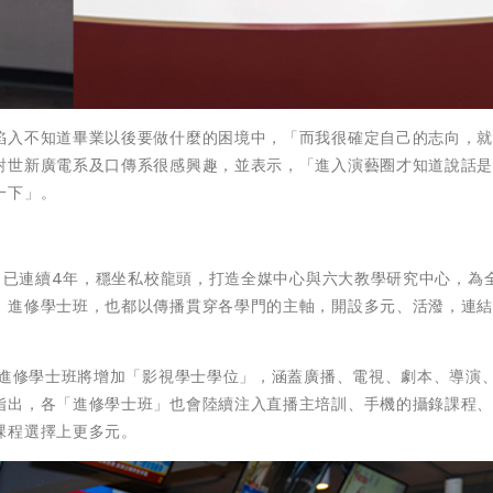
入不知道畢業以後要做什麼的困境中，「而我很確定自己的志向，就
對世新廣電系及口傳系很感興趣，並表示，「進入演藝圈才知道說話
一下」。
》已連續4年，穩坐私校龍頭，打造全媒中心與六大教學研究中心，為
、進修學士班，也都以傳播貫穿各學門的主軸，開設多元、活潑，連
，進修學士班將增加「影視學士學位」，涵蓋廣播、電視、劇本、導演
指出，各「進修學士班」也會陸續注入直播主培訓、手機的攝錄課程
課程選擇上更多元。