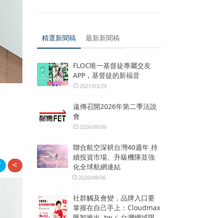
精選新聞稿
最新新聞稿
FLOC唯一基督徒專屬交友
APP，基督徒的新福音
2021/03/29
遠傳召開2026年第二季法說
會
2026/08/06
聯合航空深耕台灣40週年 持
續投資市場、升級機隊並強
化全球航網連結
2026/08/06
社群觸及會變，品牌入口要
掌握在自己手上：Cloudmax
匯智推出 .tw／.台灣網域限