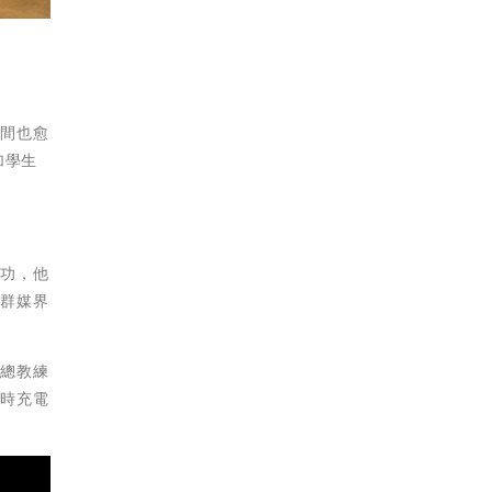
間也愈
加學生
功，他
社群媒界
由總教練
隨時充電