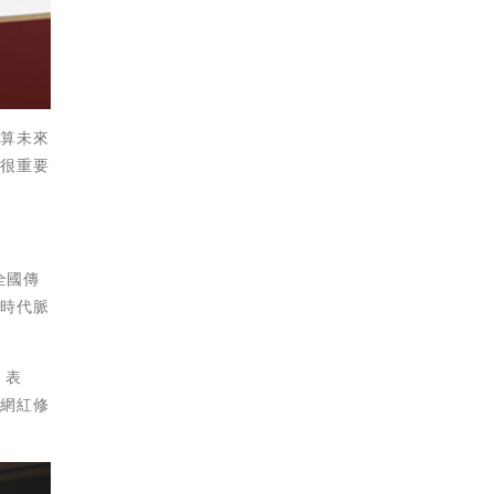
算未來
是很重要
全國傳
結時代脈
、表
、網紅修