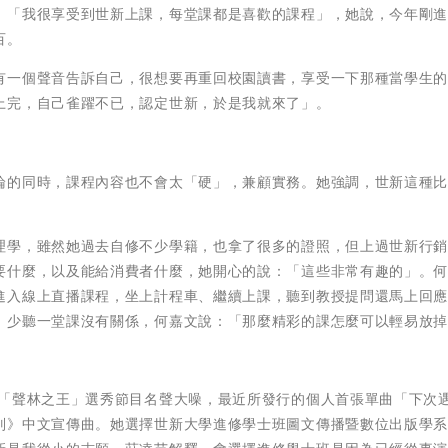
，「我很享受到世新上課，每堂課都是喜歡的課程」，她說，今年剛
百。
有一個聲音告訴自己，很想要再重回校園讀書，享受一下那種當學生
上完，自己雀躍不已，認定世新，於是我就來了」。
的同時，課程內容也不會太「硬」，兼顧實務。她強調，世新這種比
學，雖然她過去自修不少學籍，也拿了很多的證照，但上過世新行銷
要什麼，以及能給消費者什麼，她開心的說：「這些非常有趣的」。
進入線上直播課程，坐上計程車、繼續上課，聽到教授提問還馬上回
，少聽一堂課沒有關係，何嘉文說：「那麼精彩的課怎麼可以輕易放
「聲林之王」選秀節目名聲大噪，最近所發行的個人首張單曲「下次
別》中文宣傳曲。她選擇世新大學進修學士班圖文傳播暨數位出版學