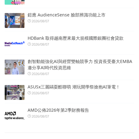
鎧應 AudienceSense 臉部辨識功能上市
2026/08/07
HDBank 取得越南歷來最大規模國際銀團社會貸款
2026/08/07
創智動能強化AI與經營雙軸競爭力 投資長受臺大EMBA
邀分享AI時代投資思維
2026/08/07
ASUSx三麗鷗耍酷聯萌 潮玩開學祭搶抱AI筆電！
2026/08/07
AMD公佈2026年第2季財務報告
2026/08/07