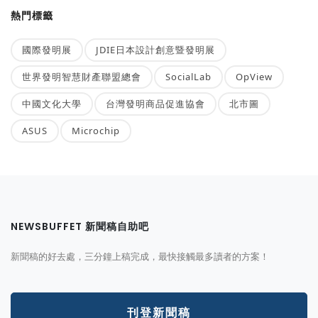
熱門標籤
國際發明展
JDIE日本設計創意暨發明展
世界發明智慧財產聯盟總會
SocialLab
OpView
中國文化大學
台灣發明商品促進協會
北市圖
ASUS
Microchip
NEWSBUFFET 新聞稿自助吧
新聞稿的好去處，三分鐘上稿完成，最快接觸最多讀者的方案！
刊登新聞稿