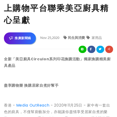
上購物平台聯乘美亞廚具精
心呈獻
Nov 25,2020
民生與消費
家用品
推廣新聞稿
全新「美亞廚具Circulon系列印花換購活動」獨家換購精美廚
具產品
盡享購物樂 換購居家自煮好幫手
香港 -
Media OutReach
- 2020年11月25日 - 家中有一套出
色的廚具，不僅幫廚藝加分，亦能讓你盡情享受居家自煮的樂