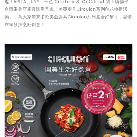
趣！APITA、UNY、千色 Citistore 及 OnCitinet 網上購物平
台聯乘美亞廚具隆重呈獻「美亞廚具Circulon系列印花換購活
動」，為大家帶來多款美亞廚具Circulon系列煮食好幫手，盡情
在家發揮烹飪創意！