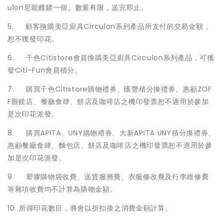
ulon尼龍鑊鏟一個。數量有限，送完即止。
5. 顧客換購美亞廚具Circulon系列產品所支付的交易金額，
恕不獲發印花。
6. 千色Citistore會員換購美亞廚具Circulon系列產品，可獲
發Citi-Fun會員積分。
7. 購買千色Citistore購物禮券、匯豐積分換禮券、惠顧ZOF
F眼鏡店、餐廳食肆、餅店及咖啡店之機印發票恕不適用於參加
是次印花派發。
8. 購買APITA、UNY購物禮券、大新APITA UNY積分換禮券、
惠顧餐廳食肆、麵包店、餅店及咖啡店之機印發票恕不適用於參
加是次印花派發。
9. 塑膠購物袋收費、送貨服務費、衣服修改費及行李維修費
等雜項收費均不計算為購物金額。
10. 所得印花數目，將會以折扣後之消費金額計算。