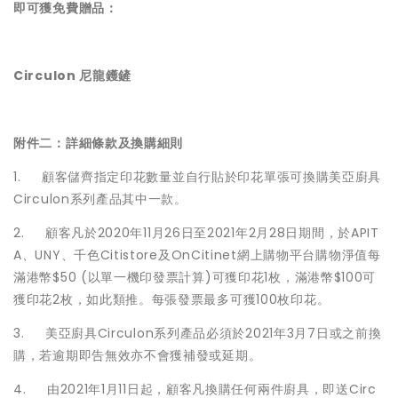
即可獲免費贈品：
Circulon 尼龍鑊鏟
附件二：詳細條款及換購細則
1. 顧客儲齊指定印花數量並自行貼於印花單張可換購美亞廚具
Circulon系列產品其中一款。
2. 顧客凡於2020年11月26日至2021年2月28日期間，於APIT
A、UNY、千色Citistore及OnCitinet網上購物平台購物淨值每
滿港幣$50 (以單一機印發票計算)可獲印花1枚，滿港幣$100可
獲印花2枚，如此類推。每張發票最多可獲100枚印花。
3. 美亞廚具Circulon系列產品必須於2021年3月7日或之前換
購，若逾期即告無效亦不會獲補發或延期。
4. 由2021年1月11日起，顧客凡換購任何兩件廚具，即送Circ