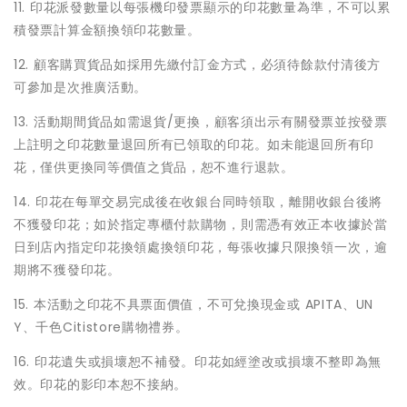
11. 印花派發數量以每張機印發票顯示的印花數量為準，不可以累
積發票計算金額換領印花數量。
12. 顧客購買貨品如採用先繳付訂金方式，必須待餘款付清後方
可參加是次推廣活動。
13. 活動期間貨品如需退貨/更換，顧客須出示有關發票並按發票
上註明之印花數量退回所有已領取的印花。如未能退回所有印
花，僅供更換同等價值之貨品，恕不進行退款。
14. 印花在每單交易完成後在收銀台同時領取，離開收銀台後將
不獲發印花；如於指定專櫃付款購物，則需憑有效正本收據於當
日到店內指定印花換領處換領印花，每張收據只限換領一次，逾
期將不獲發印花。
15. 本活動之印花不具票面價值，不可兌換現金或 APITA、UN
Y、千色Citistore購物禮券。
16. 印花遺失或損壞恕不補發。印花如經塗改或損壞不整即為無
效。印花的影印本恕不接納。