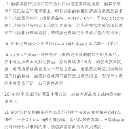
17. 顧客換購時須持印花單張到店內指定換購處換購；顧客須確
保印花已貼在印花單張上，印花兌換的數量與所要換購產品要求
的印花數量須相符；換購產品時，APITA、UNY、千色Citistore
將即時收回貼有指定印花數量之單張；顧客需在當場確認印花數
量並記錄相關換購資料，並確認已換購的廚具產品是否有瑕疵。
18. 所有已換購美亞廚具Circulon系列產品之印花將不可退回。
19. 已換出的產品不可在是次活動內更換其他型號的廚具產品，
亦不可兌換現金及其他貨品。顧客換購後7日內，如發現質量問
題，可憑換購發票更換同一型號之產品，退換產品時必須同時歸
還完好的包裝。如因顧客使用不當而造成產品損壞、變形等非產
品本身質量問題，恕不退換產品。
20. 有關產品保證範圍及使用方法，請參考產品盒上或內附的使
用說明。
21. 是次活動使用的產品均為美亞品牌合法製造並授權在APITA、
UNY、千色Citistore的店舖換購。產品以實物為準，換購產品須
受有關條款及細則約束，優惠詳情請向店內職員查詢。