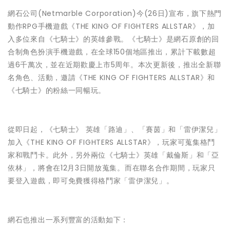
網石公司(Netmarble Corporation)今(26日)宣布，旗下熱門
動作RPG手機遊戲《THE KING OF FIGHTERS ALLSTAR》，加
入多位來自《七騎士》的英雄參戰。《七騎士》是網石原創的回
合制角色扮演手機遊戲，在全球150個地區推出，累計下載數超
過6千萬次，並在近期歡慶上市5周年。本次更新後，推出全新聯
名角色、活動，邀請《THE KING OF FIGHTERS ALLSTAR》和
《七騎士》的粉絲一同暢玩。
從即日起，《七騎士》 英雄「路迪」、「賽茵」和「雷伊潔兒」
加入《THE KING OF FIGHTERS ALLSTAR》，玩家可蒐集格鬥
家和戰鬥卡。此外，另外兩位《七騎士》英雄「戴倫斯」和「亞
依林」，將會在12月3日開放蒐集。而在聯名合作期間，玩家只
要登入遊戲，即可免費獲得格鬥家「雷伊潔兒」。
網石也推出一系列豐富的活動如下：