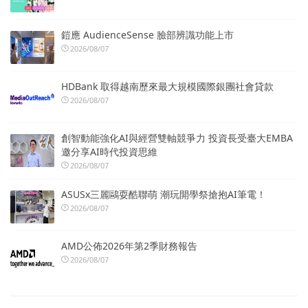
鎧應 AudienceSense 臉部辨識功能上市
2026/08/07
HDBank 取得越南歷來最大規模國際銀團社會貸款
2026/08/07
創智動能強化AI與經營雙軸競爭力 投資長受臺大EMBA
邀分享AI時代投資思維
2026/08/07
ASUSx三麗鷗耍酷聯萌 潮玩開學祭搶抱AI筆電！
2026/08/07
AMD公佈2026年第2季財務報告
2026/08/07