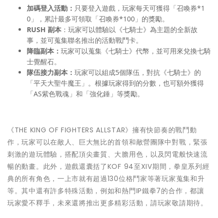
加碼登入活動：
只要登入遊戲，玩家每天可獲得「召喚券*1
0」，累計最多可領取「召喚券*100」的獎勵。
RUSH 副本
：玩家可以體驗以《七騎士》為主題的全新故
事，並可蒐集聯名推出的活動戰鬥卡。
降臨副本：
玩家可以蒐集《七騎士》代幣，並可用來兌換七騎
士覺醒石。
隊伍接力副本：
玩家可以組成5個隊伍，對抗《七騎士》的
「平天大聖牛魔王」。根據玩家得到的分數，也可額外獲得
「AS紫色戰魂」和「強化錘」等獎勵。
《THE KING OF FIGHTERS ALLSTAR》擁有快節奏的戰鬥動
作，玩家可以在敵人、巨大無比的首領和敵營團隊中對戰，緊張
刺激的遊玩體驗，搭配頂尖畫質、大膽用色，以及閃電般快速流
暢的動畫。此外，遊戲還囊括了KOF 94至XIV期間，拳皇系列經
典的所有角色，一上市就有超過130位格鬥家等著玩家蒐集和升
等。其中還有許多特殊活動，例如和熱門IP鐵拳7的合作，都讓
玩家愛不釋手，未來還將推出更多精彩活動，請玩家敬請期待。