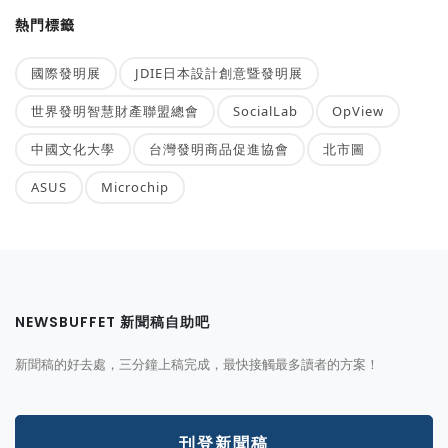
熱門標籤
國際發明展
JDIE日本設計創意暨發明展
世界發明智慧財產聯盟總會
SocialLab
OpView
中國文化大學
台灣發明商品促進協會
北市圖
ASUS
Microchip
NEWSBUFFET 新聞稿自助吧
新聞稿的好去處，三分鐘上稿完成，最快接觸最多讀者的方案！
刊登新聞稿