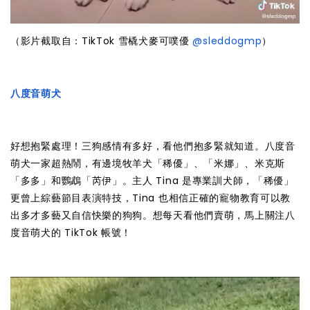
（影片截取自：TikTok 雪橇犬麥可噗優
@sleddogmp
）
八度音萌犬
好想抱緊處理！三狗感情有多好，看他們抱多緊就知道。八度音
萌犬一家超熱鬧，有邊境牧羊犬「稀優」、「米娜」、米克斯
「多多」和鸚鵡「芮伊」。主人 Tina 是專業訓犬師，「稀優」
更曾上綜藝節目表演特技，Tina 也相信正確的寵物教育可以教
出多才多藝又自信快樂的狗狗。想每天看他們賣萌，馬上關注八
度音萌犬的 TikTok 帳號！