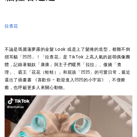
拉查花
不論是瑪麗蓮夢露的金髮 Look 或是上了髮捲的造型，都難不倒
摺耳貓「凹凹」！「拉查花」是 TikTok 上高人氣的超萌偶像團
體，記錄著貓奴「康康」與主子們暖男「拉拉」、傲嬌「查
理」、霸王「花花（蛙蛙）」和屁孩「凹凹」的可愛日常，最近
還出了插畫書 《喜歡你 - 歡迎進入凹凹的小宇宙》 ，不僅療
癒，也呼籲更多人來關心動物。