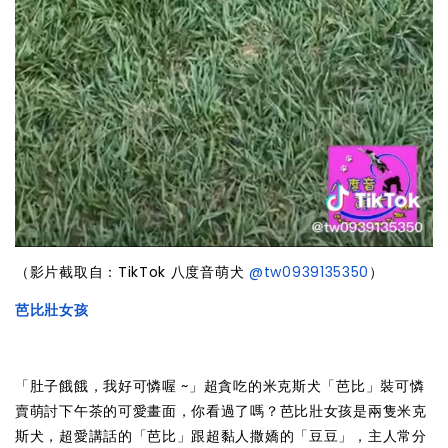
（影片截取自：TikTok 八度音萌犬
@tw0939135350
）
芭比壯女孩
「肚子餓餓，我好可憐喔 ~」超貪吃的米克斯犬「芭比」裝可憐
賣萌討下午茶的可愛畫面，你看過了嗎？芭比壯女孩是兩隻米克
斯犬，超愛講話的「芭比」跟超黏人撒嬌的「豆豆」，主人常分