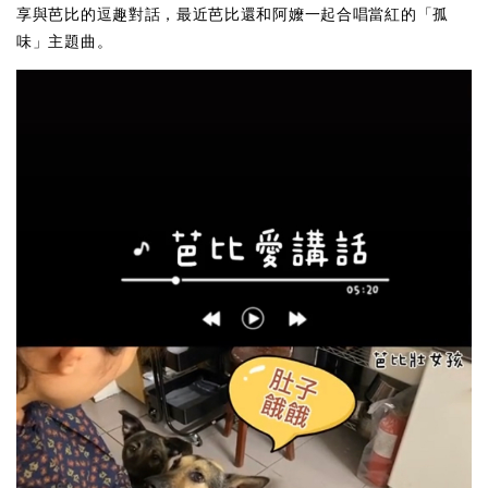
享與芭比的逗趣對話，最近芭比還和阿嬤一起合唱當紅的「孤
味」主題曲。