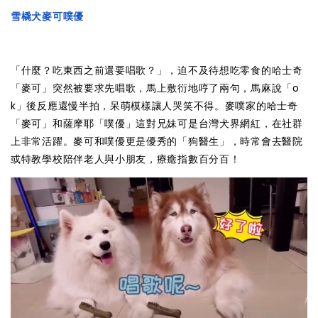
雪橇犬麥可噗優
「什麼？吃東西之前還要唱歌？」，迫不及待想吃零食的哈士奇
「麥可」突然被要求先唱歌，馬上敷衍地哼了兩句，馬麻說「o
k」後反應還慢半拍，呆萌模樣讓人哭笑不得。麥噗家的哈士奇
「麥可」和薩摩耶「噗優」這對兄妹可是台灣犬界網紅，在社群
上非常活躍。麥可和噗優更是優秀的「狗醫生」，時常會去醫院
或特教學校陪伴老人與小朋友，療癒指數百分百！