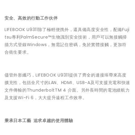
安全、高效的行動工作伙伴
LIFEBOOK U9311除了極輕便擕外，還具備高度安全性，配備Fuji
tsu專利PalmSecure™生物識別安全技術，用戶可以無接觸掃
描方式登錄Windows，無需記住密碼，免於實體接觸，更加符
合衛生要求。
儘管外形纖巧，LIFEBOOK U9311提供了齊全的連接埠帶來高度
擴充性，包括全尺寸的LAN、HDMI、USB-A及可支援充電和快速
文件傳輸的ThunderboltTM 4 介面。另外長時間的電池續航力
及支援Wi-Fi 6，大大提升遠程工作效率。
秉承日本工藝 追求卓越的使用體驗