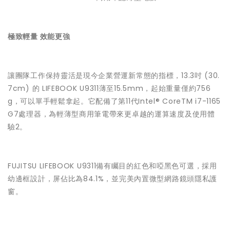
極致輕量 效能更強
讓團隊工作保持靈活是現今企業營運新常態的指標，13.3吋 (30.
7cm) 的 LIFEBOOK U9311薄至15.5mm，起始重量僅約756
g，可以單手輕鬆拿起。它配備了第11代Intel® CoreTM i7-1165
G7處理器，為輕薄型商用筆電帶來更卓越的運算速度及使用體
驗2。
FUJITSU LIFEBOOK U9311備有矚目的紅色和啞黑色可選，採用
幼邊框設計，屏佔比為84.1%，並完美內置微型網路鏡頭隱私護
窗。