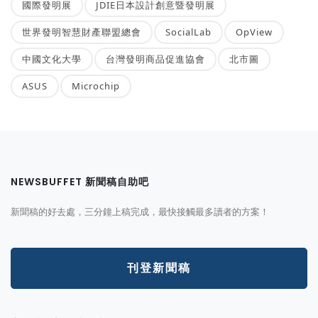
國際發明展
JDIE日本設計創意暨發明展
世界發明智慧財產聯盟總會
SocialLab
OpView
中國文化大學
台灣發明商品促進協會
北市圖
ASUS
Microchip
NEWSBUFFET 新聞稿自助吧
新聞稿的好去處，三分鐘上稿完成，最快接觸最多讀者的方案！
刊登新聞稿