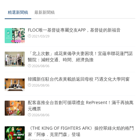
精選新聞稿
最新新聞稿
FLOC唯一基督徒專屬交友APP，基督徒的新福音
2021/03/29
「北上次數」成花東備孕夫妻困境！宜蘊串聯花蓮門諾
醫院：減輕交通、時間、經濟負擔
2026/08/06
韓國新任駐台代表黃載皓返回母校 巧遇文化大學同窗
2026/08/06
配客嘉推全台首創可循環禮盒 RePresent！滿千再抽萬
元機票
2026/08/06
《THE KING OF FIGHTERS AFK》操控翠綠火焰的格鬥
家「阿修．克里門森」登場