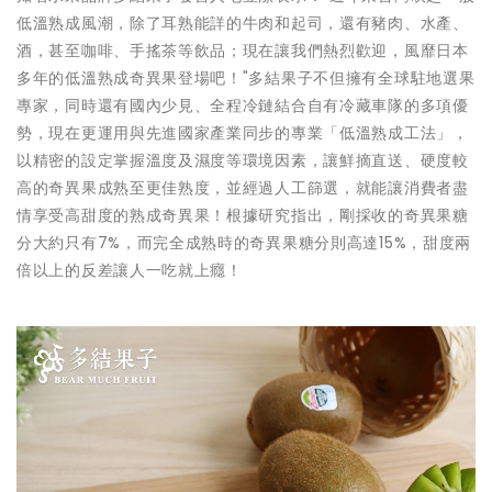
低溫熟成風潮，除了耳熟能詳的牛肉和起司，還有豬肉、水產、
酒，甚至咖啡、手搖茶等飲品；現在讓我們熱烈歡迎，風靡日本
多年的低溫熟成奇異果登場吧！"多結果子不但擁有全球駐地選果
專家，同時還有國內少見、全程冷鏈結合自有冷藏車隊的多項優
勢，現在更運用與先進國家產業同步的專業「低溫熟成工法」，
以精密的設定掌握溫度及濕度等環境因素，讓鮮摘直送、硬度較
高的奇異果成熟至更佳熟度，並經過人工篩選，就能讓消費者盡
情享受高甜度的熟成奇異果！根據研究指出，剛採收的奇異果糖
分大約只有7%，而完全成熟時的奇異果糖分則高達15%，甜度兩
倍以上的反差讓人一吃就上癮！