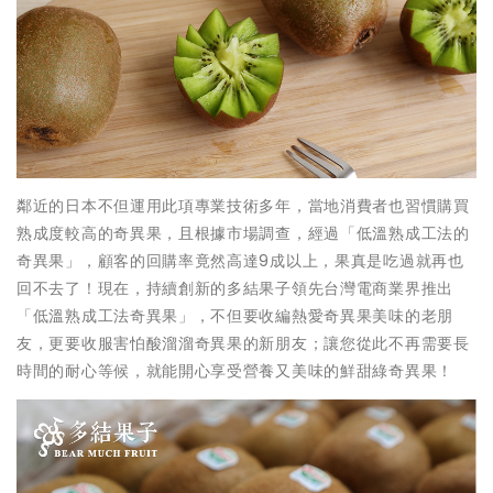
鄰近的日本不但運用此項專業技術多年，當地消費者也習慣購買
熟成度較高的奇異果，且根據市場調查，經過「低溫熟成工法的
奇異果」，顧客的回購率竟然高達9成以上，果真是吃過就再也
回不去了！現在，持續創新的多結果子領先台灣電商業界推出
「低溫熟成工法奇異果」，不但要收編熱愛奇異果美味的老朋
友，更要收服害怕酸溜溜奇異果的新朋友；讓您從此不再需要長
時間的耐心等候，就能開心享受營養又美味的鮮甜綠奇異果！