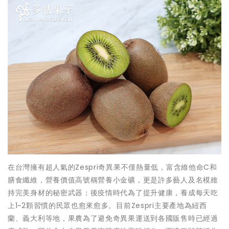
在台灣擁有超人氣的Zespri奇異果不僅熱量低，富含維他命C和
膳食纖維，營養價值高號稱營養小金礦，更是許多藝人及名模維
持完美身材的秘密武器；後疫情時代為了提升健康，養成每天吃
上1~2顆習慣的民眾也愈來愈多。目前Zespri主要產地為紐西
蘭、義大利等地，果農為了避免奇異果運送到各國販售時已經過