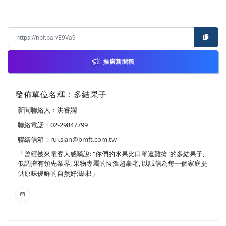
推廣新聞稿
發佈單位名稱：多結果子
新聞聯絡人：洪睿嫻
聯絡電話：02-29847799
聯絡信箱：
rui.sian@bmft.com.tw
「曾經被來電客人感嘆說: "你們的水果比口罩還難搶"的多結果子,
低調擁有領先業界, 果物專屬的恆溫超豪宅, 以誠信為每一個家庭提
供原味優鮮的自然好滋味!」