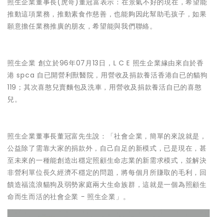
照生企業董事長(虎哥)董冠富表示：在景氣不好的現在，希望能
推動這項業務，推動素食作慈善，也能夠因此幫助毛孩子，如果
願意擔任業務推廣的朋友，希望能與我們聯絡。
照生企業 創立於96年07月13日，L C E 照生企業緣由來自於香
港 spca 自已開營利獸醫院，用營收及捐款養活香港自已的貓狗
119；其次喜憨兒賣麵包及洗車，用營收及捐款養活自已的喜憨
兒。
照生企業董事長董冠富先生說：「社會企業，簡單的來說就是，
公益除了需靠大家的捐款外，自己自足的新模式，已是現在，甚
至未來的一種能創造出穩定照顧生命志業的新需求模式，並解決
非營利單位長久經濟不穩定的問題，將每個月所賺取的毛利，回
饋造福流浪貓狗及弱勢家庭兩大生命族群，這就是一個為照顧生
命而生而活的社會企業 - 照生企業」。