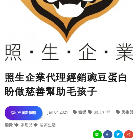
照生企業代理經銷豌豆蛋白
盼做慈善幫助毛孩子
Jan 04,2021
娛樂
線上社群
民生與
推廣新聞稿
消費
家用品
居家生活