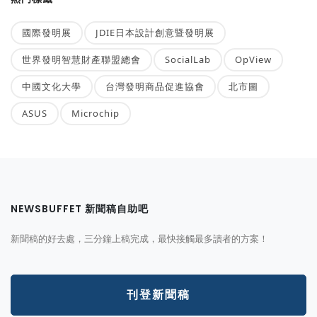
國際發明展
JDIE日本設計創意暨發明展
世界發明智慧財產聯盟總會
SocialLab
OpView
中國文化大學
台灣發明商品促進協會
北市圖
ASUS
Microchip
NEWSBUFFET 新聞稿自助吧
新聞稿的好去處，三分鐘上稿完成，最快接觸最多讀者的方案！
刊登新聞稿