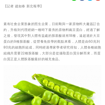
【記者 趙如春 新北報導】
素有社會企業形象的照生企業，日前剛與一家原物料大廠簽訂合
約，升格到代理經銷一種時下最夯的原物料豌豆蛋白，經過了解
之後，發現其中對人體有益處的胺基酸就有18種，遠超過於大豆
蛋白的9種胺基酸，從營養免疫學的觀點來看，人體是由60兆到
80兆的細胞所組成，同時經過專家學者研究得知，人體各種細胞
組織共需要22種胺基酸，大部分是從攝取蛋白質分解而來，而蛋
白質正是人體胺基酸最好的補充食品。