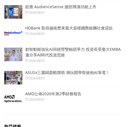
鎧應 AudienceSense 臉部辨識功能上市
2026/08/07
HDBank 取得越南歷來最大規模國際銀團社會貸款
2026/08/07
創智動能強化AI與經營雙軸競爭力 投資長受臺大EMBA
邀分享AI時代投資思維
2026/08/07
ASUSx三麗鷗耍酷聯萌 潮玩開學祭搶抱AI筆電！
2026/08/07
AMD公佈2026年第2季財務報告
2026/08/07
熱門標籤