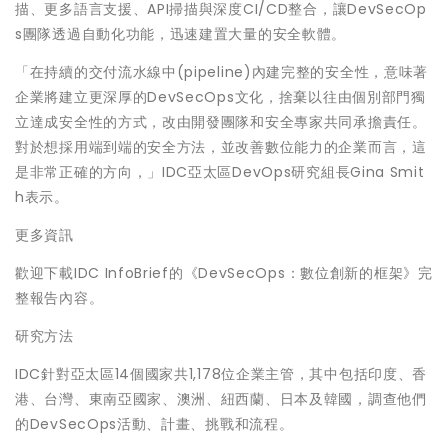
描、更多語言支援、API掃描與深度CI/CD整合，讓DevSecOp
s團隊透過自動化功能，迅速建置大量的安全軟體。
「在持續的交付流水線中(pipeline)內建完整的安全性，意味著
企業將建立更深厚的DevSecOps文化，捨棄以往由個別部門獨
立達成安全性的方式，改由開發團隊和安全專家共同承擔責任。
對於想採用端到端的安全方法，並改善數位能力的企業而言，這
是非常正確的方向，」IDC亞太區DevOps研究組長Gina Smit
h表示。
更多資訊
歡迎下載IDC InfoBrief的《DevSecOps：數位創新的框架》完
整報告內容。
研究方法
IDC針對亞太區14個國家共1,178位企業主管，其中包括印度、香
港、台灣、東南亞國家、澳洲、紐西蘭、日本及韓國，調查他們
的DevSecOps活動、計畫、挑戰和流程。