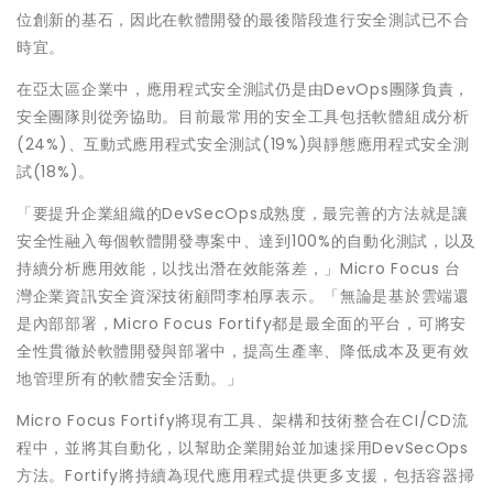
位創新的基石，因此在軟體開發的最後階段進行安全測試已不合
時宜。
在亞太區企業中，應用程式安全測試仍是由DevOps團隊負責，
安全團隊則從旁協助。目前最常用的安全工具包括軟體組成分析
(24%)、互動式應用程式安全測試(19%)與靜態應用程式安全測
試(18%)。
「要提升企業組織的DevSecOps成熟度，最完善的方法就是讓
安全性融入每個軟體開發專案中、達到100%的自動化測試，以及
持續分析應用效能，以找出潛在效能落差，」Micro Focus 台
灣企業資訊安全資深技術顧問李柏厚表示。「無論是基於雲端還
是內部部署，Micro Focus Fortify都是最全面的平台，可將安
全性貫徹於軟體開發與部署中，提高生產率、降低成本及更有效
地管理所有的軟體安全活動。」
Micro Focus Fortify將現有工具、架構和技術整合在CI/CD流
程中，並將其自動化，以幫助企業開始並加速採用DevSecOps
方法。Fortify將持續為現代應用程式提供更多支援，包括容器掃