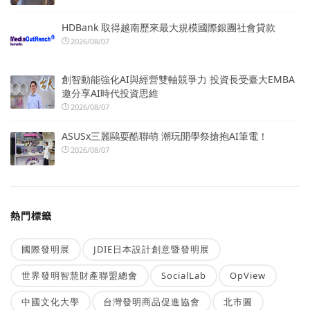
HDBank 取得越南歷來最大規模國際銀團社會貸款
2026/08/07
創智動能強化AI與經營雙軸競爭力 投資長受臺大EMBA
邀分享AI時代投資思維
2026/08/07
ASUSx三麗鷗耍酷聯萌 潮玩開學祭搶抱AI筆電！
2026/08/07
熱門標籤
國際發明展
JDIE日本設計創意暨發明展
世界發明智慧財產聯盟總會
SocialLab
OpView
中國文化大學
台灣發明商品促進協會
北市圖