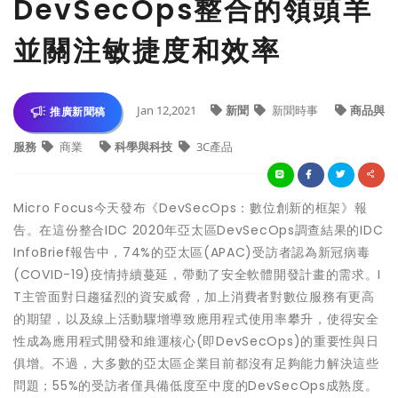
DevSecOps整合的領頭羊
並關注敏捷度和效率
Jan 12,2021
新聞
新聞時事
商品與
推廣新聞稿
服務
商業
科學與科技
3C產品
Micro Focus今天發布《DevSecOps：數位創新的框架》報
告。在這份整合IDC 2020年亞太區DevSecOps調查結果的IDC
InfoBrief報告中，74%的亞太區(APAC)受訪者認為新冠病毒
(COVID-19)疫情持續蔓延，帶動了安全軟體開發計畫的需求。I
T主管面對日趨猛烈的資安威脅，加上消費者對數位服務有更高
的期望，以及線上活動驟增導致應用程式使用率攀升，使得安全
性成為應用程式開發和維運核心(即DevSecOps)的重要性與日
俱增。不過，大多數的亞太區企業目前都沒有足夠能力解決這些
問題；55%的受訪者僅具備低度至中度的DevSecOps成熟度。