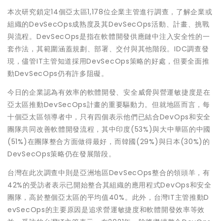
本次研究鎖定14個亞太區1,178位企業主管進行調查，了解企業或
組織的DevSecOps成熟度及其DevSecOps活動、計畫、挑戰
與流程。DevSecOps是指在軟體開發供應鏈中注入安全性的一
套作法，其範圍涵蓋規劃、部署、交付與其他階段。IDC調查發
現，儘管IT主管知道採用DevSecOps策略的好處，但要全面推
動DevSecOps仍有許多阻礙。
今日的企業認為有效率的軟體開發、安全威脅與營運敏捷度是在
亞太區推動DevSecOps計畫的重要驅動力。但就地區而言，每
十個亞太區領導者中，只有四個表示他們已結合DevOps和安全
團隊共同改善軟體開發流程，其中印度(53%)與大中華區的中國
(51%)在團隊整合方面做得最好，而韓國(29%)與日本(30%)的
DevSecOps策略仍在發展階段。
台灣在此次調查中則是亞洲地區DevSecOps整合的領頭羊，有
42%的受訪者表示已開始整合其組織的應用程式DevOps和安全
團隊，高於整個亞太區的平均值40%。此外，台灣IT主管推動D
evSecOps的主要原因是追求營運敏捷度和軟體開發效率等效