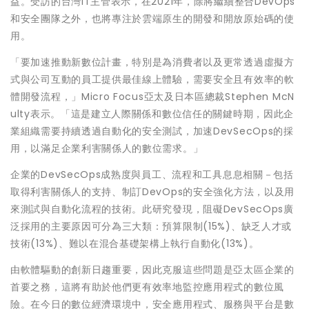
益。受訪的台灣IT主管表示，在2021年，除將繼續整合DevOps
和安全團隊之外，也將專注於雲端原生的開發和開放原始碼的使
用。
「要加速推動新數位計畫，特別是為消費者以及更常透過虛擬方
式與公司互動的員工提供最佳線上體驗，需要安全且有效率的軟
體開發流程，」Micro Focus亞太及日本區總裁Stephen McN
ulty表示。「這是建立人際關係和數位信任的關鍵時期，因此企
業組織需要持續透過自動化的安全測試，加速DevSecOps的採
用，以滿足企業利害關係人的數位需求。」
企業的DevSecOps成熟度與員工、流程和工具息息相關－包括
取得利害關係人的支持、制訂DevOps的安全強化方法，以及用
來測試與自動化流程的技術。此研究發現，阻礙DevSecOps廣
泛採用的主要原因可分為三大類：預算限制(15%)、缺乏人才或
技術(13%)、難以在混合基礎架構上執行自動化(13%)。
由軟體驅動的創新日趨重要，因此克服這些問題是亞太區企業的
首要之務，這將有助於他們更有效率地監控應用程式的數位風
險。在今日的數位經濟環境中，安全應用程式、服務與平台是數