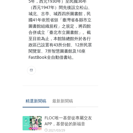
5年，西元1930年）至民國36年
（西元1947年）間先後設立松山、
城北、古亭、城西四所圖書館，民
國41年依照省頒「臺灣省各縣市立
圖書館組織規程」之規定，將四館
合併成立「臺北市立圖書館」。截
至目前為止，本館除總館外於各行
政區已設置有43所分館、12所民眾
閱覽室、7所智慧圖書館及10座
FastBook全自動借書站。
精選新聞稿
最新新聞稿
FLOC唯一基督徒專屬交友
APP，基督徒的新福音
2021/03/29