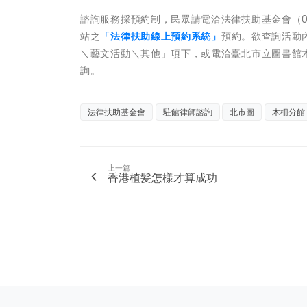
諮詢服務採預約制，民眾請電洽法律扶助基金會（02-232
站之
「法律扶助線上預約系統」
預約。欲查詢活動內容
＼藝文活動＼其他」項下，或電洽臺北市立圖書館木柵分館
詢。
法律扶助基金會
駐館律師諮詢
北市圖
木柵分館
上一篇
香港植髪怎樣才算成功