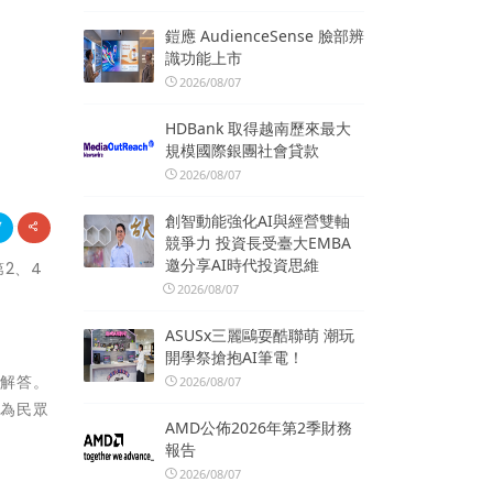
鎧應 AudienceSense 臉部辨
識功能上市
2026/08/07
HDBank 取得越南歷來最大
規模國際銀團社會貸款
2026/08/07
創智動能強化AI與經營雙軸
競爭力 投資長受臺大EMBA
邀分享AI時代投資思維
2、4
2026/08/07
ASUSx三麗鷗耍酷聯萌 潮玩
開學祭搶抱AI筆電！
的解答。
2026/08/07
，為民眾
AMD公佈2026年第2季財務
報告
2026/08/07