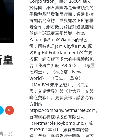
Corporation）簡介 2000年成立
於韓國，網石集團為是全球頂尖的
手機遊戲開發和發行商，透過其擁
有知名的商標，並與知名IP所有權
者合作，網石致力於提升遊戲體驗
並使全球玩家享受娛樂。作為
Kabam與SpinX Games的母公
司，同時也是Jam City和HYBE(原
名Big Hit Entertainment)的主要
新皇
股東，網石旗下多元的手機遊戲包
含《我獨自升級: ARISE》、《放置
七騎士》、《神之塔：New
World》、《天堂2：革命》、
《MARVEL未來之戰》、《二之
國：交錯世界》與《七大罪：光與
暗之交戰》。更多資訊，請參考官
方網站
https://company.netmarble.com。
台灣網石棒辣椒股份有限公司
（Netmarble Joybomb Inc.）成
立於2012年7月，擁有專業的營
祭典」活
運、業務、客服及行銷團隊。旗下