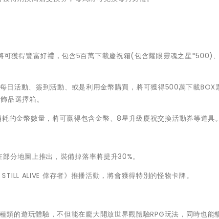
天，將可獲得豐富好禮，包含5百萬下載慶祝箱(包含耀眼靈魂之星*500)、
)：玩家參加每日活動、簽到活動、或是利用金幣購買，將可獲得500萬下載BO
雄飾品選擇箱。
遊戲內消耗的金幣數量，將可贏得包含金幣、8星升級慶祝交換活動券等道具
E活動在部分地圖上推出，裝備掉落率將提升30%。
: STILL ALIVE 倖存者》推播活動，將會獲得特別的怪物卡牌。
跨不同遊戲種類的遊玩體驗，不但能在龐大開放世界觀體驗RPG玩法，同時也能