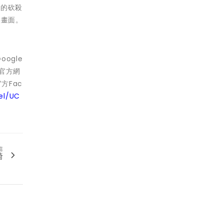
烈的砍殺
美畫面。
oogle
官方網
方Fac
el/UC
篇
椅