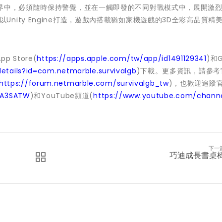
世界中，必須隨時保持警覺，並在一觸即發的不同對戰模式中，展開激
存者》以Unity Engine打造，遊戲內搭載猶如家機遊戲的3D全彩高品質精
p Store(
https://apps.apple.com/tw/app/id1491129341
)和G
etails?id=com.netmarble.survivalgb
)下載。更多資訊，請參考
https://forum.netmarble.com/survivalgb_tw
)，也歡迎追蹤官
/A3SATW
)和YouTube頻道(
https://www.youtube.com/chann
下一
巧迪成長書桌