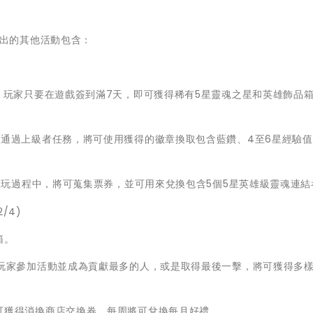
戲內推出的其他活動包含：
28)：玩家只要在遊戲簽到滿7天，即可獲得稀有5星靈魂之星和英雄飾品
玩家只要通過上級者任務，將可使用獲得的徽章換取包含藍鑽、4至6星經驗
：玩家在遊玩過程中，將可蒐集票券，並可用來兌換包含5個5星英雄級靈魂連
/4)
箱。
/4)：玩家參加活動並成為貢獻最多的人，或是取得最後一擊，將可獲得多
動將可獲得消換商店交換券，每周將可兌換每月好禮。