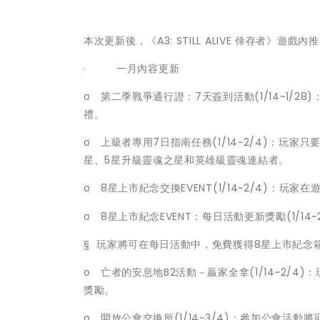
本次更新後，《A3: STILL ALIVE 倖存者》遊
· 一月內容更新
o 第二季戰爭通行證：7天簽到活動(1/14~1/
禮。
o 上級者專用7日指南任務(1/14~2/4)：
星、5星升級靈魂之星和英雄級靈魂連結者。
o 8星上市紀念交換EVENT(1/14~2/4)
o 8星上市紀念EVENT：每日活動更新獎勵(1/14~2
§ 玩家將可在每日活動中，免費獲得8星上市紀念
o 亡者的安息地B2活動－贏家全拿(1/14~2
獎勵。
o 開放公會交換所(1/14~3/4)：參加公會活