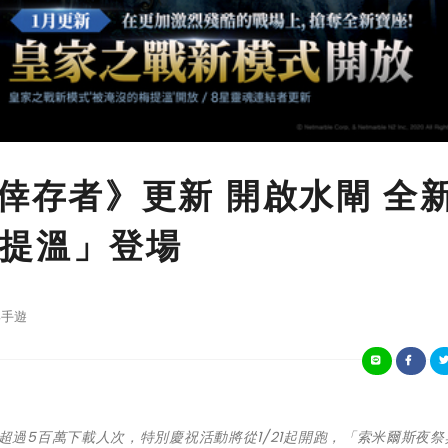
LIVE 倖存者》更新 開啟水閘 全
提溫」登場
手遊
近期歡慶超過5百萬下載人次，特別慶祝活動將從1/21起開跑，「索米爾斯夜