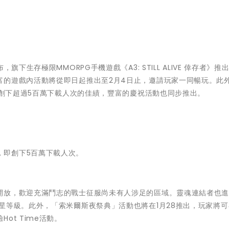
日)宣布，旗下生存極限MMORPG手機遊戲《A3: STILL ALIVE 倖存者》
富的遊戲內活動將從即日起推出至2月4日止，邀請玩家一同暢玩。此
月即創下超過5百萬下載人次的佳績，豐富的慶祝活動也同步推出。
2個月，即創下5百萬下載人次。
開放，歡迎充滿鬥志的戰士征服尚未有人涉足的區域。靈魂連結者也
星等級。此外，「索米爾斯夜祭典」活動也將在1月28推出，玩家將
ot Time活動。