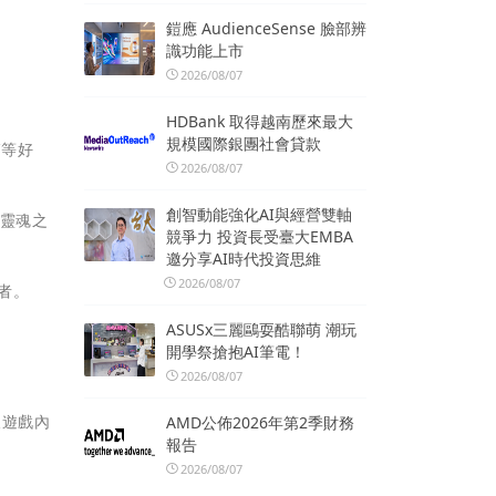
鎧應 AudienceSense 臉部辨
識功能上市
2026/08/07
HDBank 取得越南歷來最大
規模國際銀團社會貸款
箱等好
2026/08/07
創智動能強化AI與經營雙軸
值靈魂之
競爭力 投資長受臺大EMBA
邀分享AI時代投資思維
2026/08/07
結者。
ASUSx三麗鷗耍酷聯萌 潮玩
開學祭搶抱AI筆電！
2026/08/07
樣遊戲內
AMD公佈2026年第2季財務
報告
2026/08/07