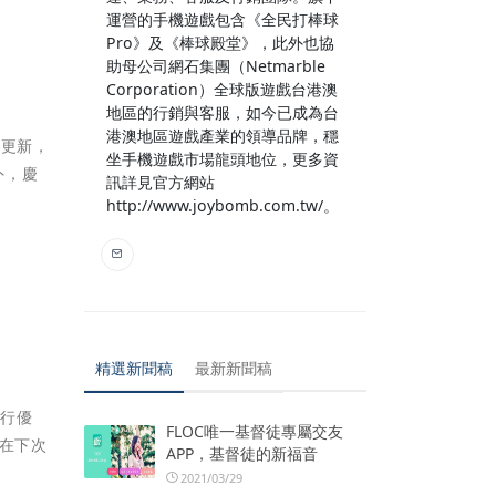
運營的手機遊戲包含《全民打棒球
Pro》及《棒球殿堂》，此外也協
助母公司網石集團（Netmarble
Corporation）全球版遊戲台港澳
地區的行銷與客服，如今已成為台
港澳地區遊戲產業的領導品牌，穩
推出更新，
坐手機遊戲市場龍頭地位，更多資
外，慶
訊詳見官方網站
http://www.joybomb.com.tw/。
精選新聞稿
最新新聞稿
進行優
FLOC唯一基督徒專屬交友
可在下次
APP，基督徒的新福音
2021/03/29