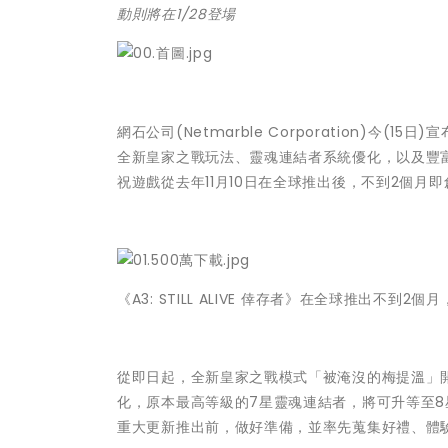
動則將在1/28登場
網石公司(Netmarble Corporation)今(15
全新皇家之戰玩法、靈魂連結者系統優化，以及豐
祝遊戲從去年11月10日在全球推出後，不到2個
《A3: STILL ALIVE 倖存者》在全球推出不到
從即日起，全新皇家之戰模式「被淹沒的梅提溫」
化，原本最高等級的7星靈魂連結者，將可升等至8
重大更新推出前，做好準備，並率先蒐集好禮、體驗H