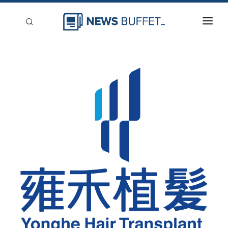
回到首頁
新聞稿分類
登入
刊登