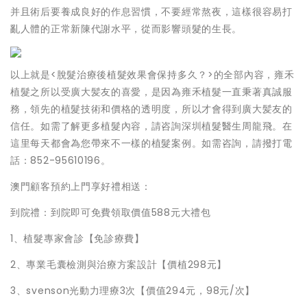
并且術后要養成良好的作息習慣，不要經常熬夜，這樣很容易打
亂人體的正常新陳代謝水平，從而影響頭髮的生長。
以上就是<脫髮治療後植髮效果會保持多久？>的全部內容，雍禾
植髮之所以受廣大髪友的喜愛，是因為雍禾植髮一直秉著真誠服
務，領先的植髮技術和價格的透明度，所以才會得到廣大髪友的
信任。如需了解更多植髮內容，請咨詢深圳植髮醫生周龍飛。在
這里每天都會為您帶來不一樣的植髮案例。如需咨詢，請撥打電
話：852-95610196。
澳門顧客預約上門享好禮相送：
到院禮：到院即可免費領取價值588元大禮包
1、植髮專家會診【免診療費】
2、專業毛囊檢測與治療方案設計【價植298元】
3、svenson光動力理療3次【價值294元，98元/次】